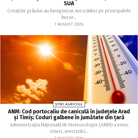
SUA
Cotațiile grâului au înregistrat noi scăderi pe principalele
burse...
7 AUGUST 2026
ȘTIRI AGRICOLE
ANM: Cod portocaliu de caniculă în judeţele Arad
şi Timiş; Coduri galbene în jumătate din ţară
Administraţia Naţională de Meteorologie (ANM) a emis,
vineri, avertizări...