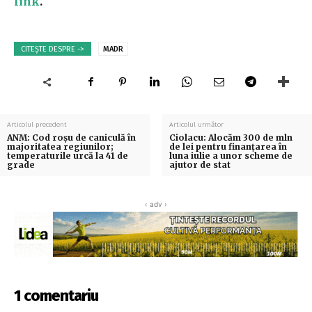
link
.
CITEȘTE DESPRE ->
MADR
Articolul precedent
Articolul următor
ANM: Cod roşu de caniculă în
Ciolacu: Alocăm 300 de mln
majoritatea regiunilor;
de lei pentru finanţarea în
temperaturile urcă la 41 de
luna iulie a unor scheme de
grade
ajutor de stat
‹ adv ›
1 comentariu