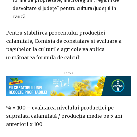
forme de proprietate, macroregiuni, regiuni de
dezvoltare şi judeţe” pentru cultura/judeţul în
cauză.
Pentru stabilirea procentului producției
calamitate, Comisia de constatare şi evaluare a
pagubelor la culturile agricole va aplica
următoarea formulă de calcul:
‹ adv ›
% = 100 – evaluarea nivelului producției pe
suprafața calamitată / producția medie pe 5 ani
anteriori x 100