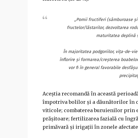
„Pomii fructiferi (sâmburoase şi
fructelor/lăstarilor, dezvoltarea rodul
maturitatea deplină s
În majoritatea podgoriilor, viţa-de-vie 
înflorire şi formarea/creşterea boabelo
vor fi în general favorabile desfăşu
precipitaţ
Aceştia recomandă în această perioadă
împotriva bolilor şi a dăunătorilor în 
viticole; combaterea buruienilor prin 
prăşitoare; fertilizarea fazială cu îngr
primăvară şi irigaţii în zonele afectat