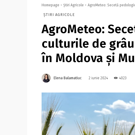
Homepage
Știri Agricole
AgroMeteo: Secetă pedologică 
ȘTIRI AGRICOLE
AgroMeteo: Sece
culturile de grâu
în Moldova şi M
Elena Balamatiuc
4023
2 iunie 2024