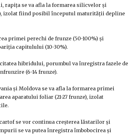
ii, rapiţa se va afla la formarea silicvelor şi
, izolat fiind posibil începutul maturităţii depline
rea primei perechi de frunze (50-100%) şi
ariţia capitulului (10-30%).
citatea hibridului, porumbul va înregistra fazele de
nfrunzire (6-14 frunze).
vania şi Moldova se va afla la formarea primei
ea aparatului foliar (21-27 frunze), izolat
ile.
cartof se vor continua creşterea lăstarilor şi
timpurii se va putea înregistra îmbobocirea şi