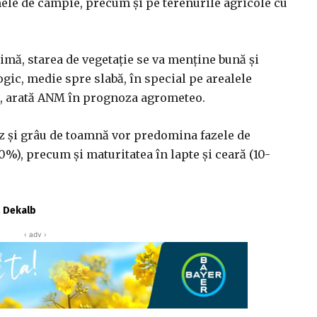
nele de câmpie, precum şi pe terenurile agricole cu
imă, starea de vegetaţie se va menţine bună şi
ogic, medie spre slabă, în special pe arealele
ol, arată ANM în prognoza agrometeo.
orz şi grâu de toamnă vor predomina fazele de
0%), precum şi maturitatea în lapte şi ceară (10-
ă Dekalb
‹ adv ›