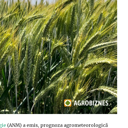
gie
(ANM) a emis, prognoza agrometeorologică