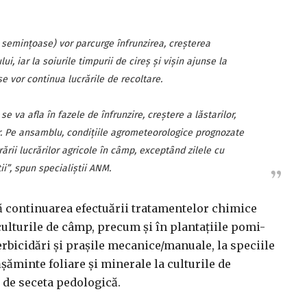
 seminţoase) vor parcurge înfrunzirea, creşterea
ui, iar la soiurile timpurii de cireş şi vişin ajunse la
e vor continua lucrările de recoltare.
se va afla în fazele de înfrunzire, creştere a lăstarilor,
r. Pe ansamblu, condiţiile agrometeorologice prognozate
rării lucrărilor agricole în câmp, exceptând zilele cu
ii”, spun specialiştii ANM.
 continuarea efectuării tratamentelor chimice
culturile de câmp, precum şi în plantaţiile pomi-
erbicidări şi praşile mecanice/manuale, la speciile
ăşăminte foliare şi minerale la culturile de
e de seceta pedologică.