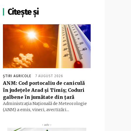
Citește și
ȘTIRI AGRICOLE
7 AUGUST 2026
ANM: Cod portocaliu de caniculă
în judeţele Arad şi Timiş; Coduri
galbene în jumătate din ţară
Administraţia Naţională de Meteorologie
(ANM) a emis, vineri, avertizări...
‹ adv ›