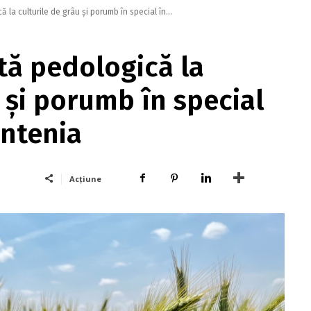
la culturile de grâu şi porumb în special în...
tă pedologică la
 şi porumb în special
untenia
Acțiune