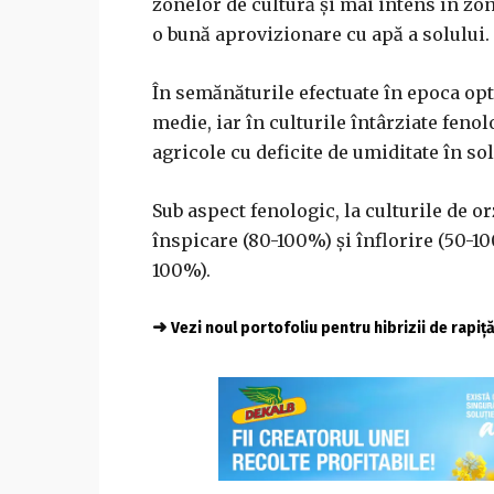
zonelor de cultură şi mai intens în zo
o bună aprovizionare cu apă a solului.
În semănăturile efectuate în epoca opt
medie, iar în culturile întârziate fenol
agricole cu deficite de umiditate în s
Sub aspect fenologic, la culturile de 
înspicare (80-100%) şi înflorire (50-10
100%).
➜
Vezi noul portofoliu pentru hibrizii de rapiț