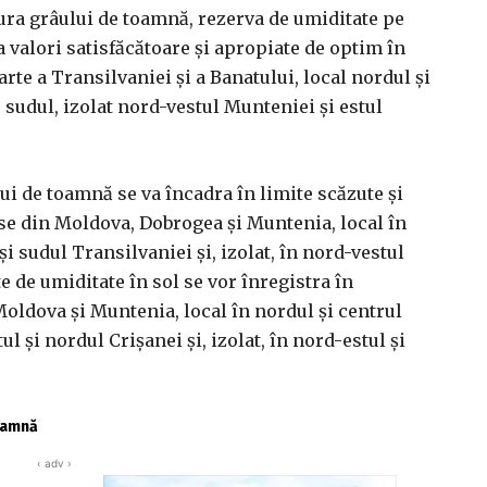
ra grâului de toamnă, rezerva de umiditate pe
valori satisfăcătoare şi apropiate de optim în
te a Transilvaniei şi a Banatului, local nordul şi
, sudul, izolat nord-vestul Munteniei şi estul
ui de toamnă se va încadra în limite scăzute şi
se din Moldova, Dobrogea şi Muntenia, local în
 şi sudul Transilvaniei şi, izolat, în nord-vestul
e de umiditate în sol se vor înregistra în
oldova şi Muntenia, local în nordul şi centrul
ul şi nordul Crişanei şi, izolat, în nord-estul şi
toamnă
‹ adv ›