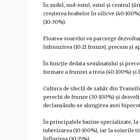
În sudul, sud-estul, estul şi centrul ţăr
creşterea boabelor în silicve (40-100%)
(10-30%).
Floarea-soarelui va parcurge dezvolta
înfrunzirea (10-21 frunze), precum şi ap
În funcţie dedata semănatului şi preco
formare a frunzei a treia (40-100%) şi î
Cultura de sfeclă de zahăr din Transil
perechi de frunze (30-100%) şi dezvoltar
declanşându-se alungirea axei hipocot
În principalele bazine specializate, la 
tuberizarea (10-100%), iar la soiurile 
înflorirea (10-25%).