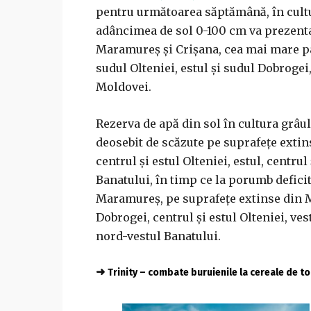
pentru următoarea săptămână, în cultu
adâncimea de sol 0-100 cm va prezenta 
Maramureş şi Crişana, cea mai mare par
sudul Olteniei, estul şi sudul Dobrogei
Moldovei.
Rezerva de apă din sol în cultura grâul
deosebit de scăzute pe suprafeţe extin
centrul şi estul Olteniei, estul, centrul
Banatului, în timp ce la porumb deficit
Maramureş, pe suprafeţe extinse din M
Dobrogei, centrul şi estul Olteniei, vest
nord-vestul Banatului.
➜
Trinity – combate buruienile la cereale de 