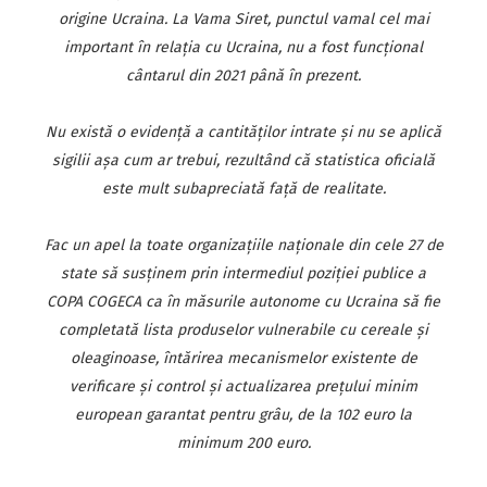
origine Ucraina. La Vama Siret, punctul vamal cel mai
important în relaţia cu Ucraina, nu a fost funcţional
cântarul din 2021 până în prezent.
Nu există o evidenţă a cantităţilor intrate şi nu se aplică
sigilii aşa cum ar trebui, rezultând că statistica oficială
este mult subapreciată faţă de realitate.
Fac un apel la toate organizaţiile naţionale din cele 27 de
state să susţinem prin intermediul poziţiei publice a
COPA COGECA ca în măsurile autonome cu Ucraina să fie
completată lista produselor vulnerabile cu cereale şi
oleaginoase, întărirea mecanismelor existente de
verificare şi control şi actualizarea preţului minim
european garantat pentru grâu, de la 102 euro la
minimum 200 euro.