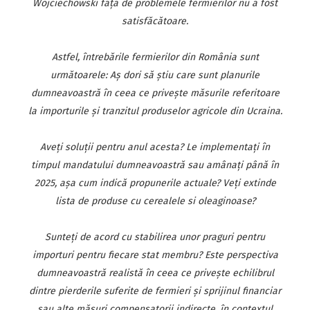
Wojciechowski faţă de problemele fermierilor nu a fost
satisfăcătoare.
Astfel, întrebările fermierilor din România sunt
următoarele: Aş dori să ştiu care sunt planurile
dumneavoastră în ceea ce priveşte măsurile referitoare
la importurile şi tranzitul produselor agricole din Ucraina.
Aveţi soluţii pentru anul acesta? Le implementaţi în
timpul mandatului dumneavoastră sau amânaţi până în
2025, aşa cum indică propunerile actuale? Veţi extinde
lista de produse cu cerealele si oleaginoase?
Sunteţi de acord cu stabilirea unor praguri pentru
importuri pentru fiecare stat membru? Este perspectiva
dumneavoastră realistă în ceea ce priveşte echilibrul
dintre pierderile suferite de fermieri şi sprijinul financiar
sau alte măsuri compensatorii indirecte, în contextul