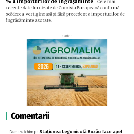
% a importurilor de îngrășăminte
Cele mai
recente date furnizate de Comisia Europeană confirmă
scăderea vertiginoasă și fără precedent a importurilor de
îngrășăminte azotate...
‹ adv ›
Comentarii
Stațiunea Legumicolă Buzău face apel
Dumitru Ichim
pe