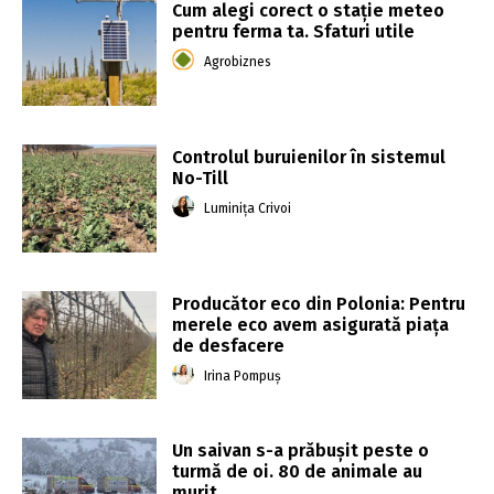
Cum alegi corect o stație meteo
pentru ferma ta. Sfaturi utile
Agrobiznes
Controlul buruienilor în sistemul
No-Till
Luminița Crivoi
Producător eco din Polonia: Pentru
merele eco avem asigurată piața
de desfacere
Irina Pompuș
Un saivan s-a prăbușit peste o
turmă de oi. 80 de animale au
murit