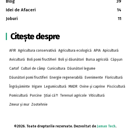
Blog
39
Idei de Afaceri
14
Joburi
11
Citește despre
AFIR
Agricultura conservativă
Agricultura ecologică
APIA
Apicultură
Avicultură
Boli pomi fructifieri
Boli și dăunători
Bursa agricolă
Căpșun
Cartof
Culturi de câmp
Cunicultura
Dăunători legume
Dăunători pomi fructiferi
Energie regenerabilă
Evenimente
Floricultură
Îngrășăminte
Irigare
Legumicultură
MADR
Ovine și caprine
Piscicultură
Pomicultură
Porcine
Știai că?!
Terenuri agricole
Viticultură
Zmeur și mur
Zootehnie
©2026. Toate drepturile rezervate. Dezvoltat de
Jaman Tech
.