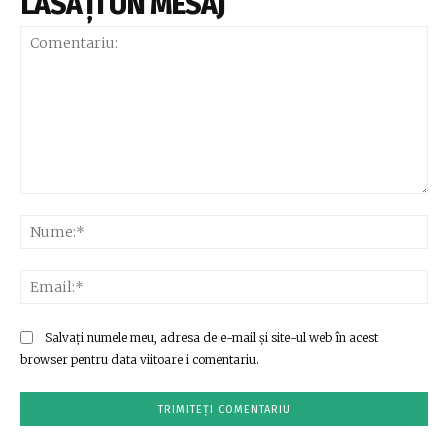
LĂSAȚI UN MESAJ
Comentariu:
Nu
Ema
Salvați numele meu, adresa de e-mail și site-ul web în acest
browser pentru data viitoare i comentariu.