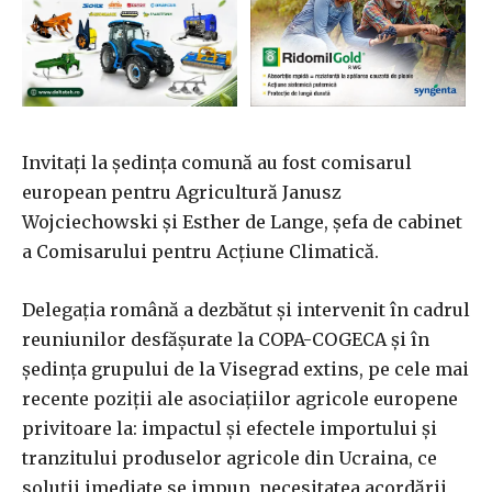
Invitaţi la şedinţa comună au fost comisarul
european pentru Agricultură Janusz
Wojciechowski şi Esther de Lange, şefa de cabinet
a Comisarului pentru Acţiune Climatică.
Delegaţia română a dezbătut şi intervenit în cadrul
reuniunilor desfăşurate la COPA-COGECA şi în
şedinţa grupului de la Visegrad extins, pe cele mai
recente poziţii ale asociaţiilor agricole europene
privitoare la: impactul şi efectele importului şi
tranzitului produselor agricole din Ucraina, ce
soluţii imediate se impun, necesitatea acordării