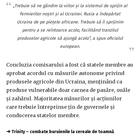
„Trebuie să ne gândim la viitor şi la sistemul de sprijin al
fermierilor noştri şi al Ucrainei. Rusia a îndepărtat
Ucraina de pe pieţele africane. Trebuie să îi sprijinim
pentru a se reîntoarce acolo, facilitând tranzitul
produselor agricole să ajungă acolo”, a spus oficialul
european.
Concluzia comisarului a fost că statele membre au
aprobat acordul cu măsurile autonome privind
produsele agricole din Ucraina, menţinând ca
produse vulnerabile doar carnea de pasăre, ouăle
şi zahărul. Majoritatea măsurilor şi acţiunilor
care trebuie întreprinse ţin de guvernele şi
conducerea statelor membre.
➜
Trinity – combate buruienile la cereale de toamnă