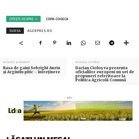
CITEȘTE DESPRE ->
COPA-COGECA
SURSA
AGERPRES.RO
Articolul precedent
Articolul următor
Rasa de gaini Sebright Auriu
Dacian Cioloş va prezenta
și Argintiu pitic – întreținere
oficialilor europeni un set de
propuneri referitoare la
Politica Agricolă Comună
‹ adv ›