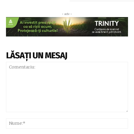
‹ adv ›
LĂSAȚI UN MESAJ
Comentariu:
Nu