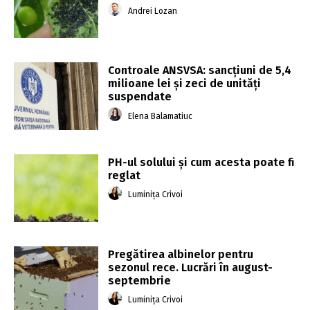
Andrei Lozan
Controale ANSVSA: sancţiuni de 5,4
milioane lei şi zeci de unităţi
suspendate
Elena Balamatiuc
PH-ul solului și cum acesta poate fi
reglat
Luminița Crivoi
Pregătirea albinelor pentru
sezonul rece. Lucrări în august-
septembrie
Luminița Crivoi