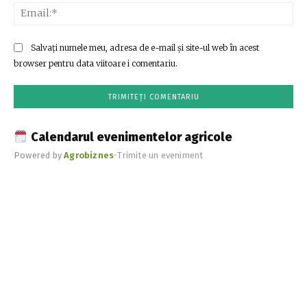
Ema
Salvați numele meu, adresa de e-mail și site-ul web în acest
browser pentru data viitoare i comentariu.
Calendarul evenimentelor agricole
Powered by
Agrobiznes
•
Trimite un eveniment