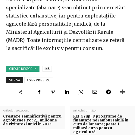
specializate (abatoare) s-au obţinut prin cercetări
statistice exhaustive, iar pentru exploataţiile
agricole fără personalitate juridică, de la
Ministerul Agriculturii şi Dezvoltării Rurale
(MADR). Toate informaţiile centralizate se referă
la sacrificările exclusiv pentru consum.
CITEȘTE DESPRE ->
INS
SURSA
AGERPRES.RO
Articolul precedent
Articolul următor
Creștere semnificativă pentru
REI Grup: 8 programe de
Agrobiznes.ro: 2,1 milioane
finanțare nerambursabilă în
de vizitatori unici în 2023
curs de lansare; peste 1
miliard euro pentru
agricultură