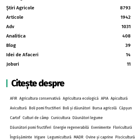
Știri Agricole
8793
Articole
1942
Adv
1031
Analitica
408
Blog
39
Idei de Afaceri
14
Joburi
11
Citește despre
AFIR
Agricultura conservativă
Agricultura ecologică
APIA
Apicultură
Avicultură
Boli pomi fructifieri
Boli și dăunători
Bursa agricolă
Căpșun
Cartof
Culturi de câmp
Cunicultura
Dăunători legume
Dăunători pomi fructiferi
Energie regenerabilă
Evenimente
Floricultură
Îngrășăminte
Irigare
Legumicultură
MADR
Ovine și caprine
Piscicultură