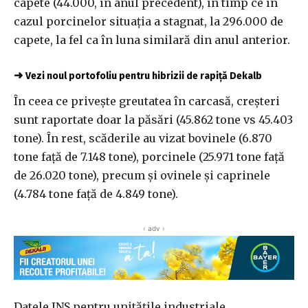
capete (44.000, în anul precedent), în timp ce în
cazul porcinelor situaţia a stagnat, la 296.000 de
capete, la fel ca în luna similară din anul anterior.
➜
Vezi noul portofoliu pentru hibrizii de rapiță Dekalb
În ceea ce priveşte greutatea în carcasă, creşteri
sunt raportate doar la păsări (45.862 tone vs 45.403
tone). În rest, scăderile au vizat bovinele (6.870
tone faţă de 7.148 tone), porcinele (25.971 tone faţă
de 26.020 tone), precum şi ovinele şi caprinele
(4.784 tone faţă de 4.849 tone).
‹ adv ›
Datele INS pentru unităţile industriale