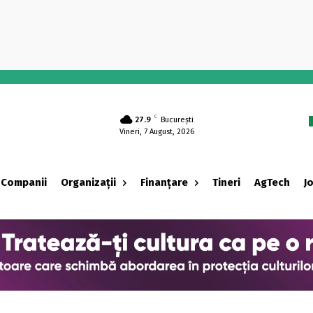
-
C
27.9
București
Vineri, 7 August, 2026
Companii
Organizații
Finanțare
Tineri
AgTech
J
‹ adv ›