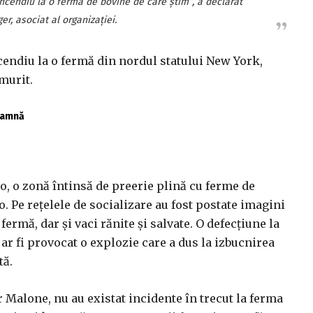
ncendiu la o fermă de bovine de care știm”, a declarat
er, asociat al organizației.
cendiu la o fermă din nordul statului New York,
murit.
toamnă
o, o zonă întinsă de preerie plină cu ferme de
. Pe rețelele de socializare au fost postate imagini
fermă, dar și vaci rănite și salvate. O defecțiune la
r fi provocat o explozie care a dus la izbucnirea
tă.
 Malone, nu au existat incidente în trecut la ferma