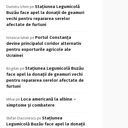
Stațiunea Legumicolă
Dumitru Ichim
pe
Buzău face apel la donații de geamuri
vechi pentru repararea serelor
afectate de furtuni
Portul Constanța
Ionascui Iulian
pe
devine principalul coridor alternativ
pentru exporturile agricole ale
Ucrainei
Stațiunea Legumicolă Buzău
Bogdan
pe
face apel la donații de geamuri vechi
pentru repararea serelor afectate de
furtuni
Loca americană la albine –
Mihai
pe
simptome și combatere
Stațiunea
Stefan Diaconescu
pe
Legumicolă Buzău face apel la donații