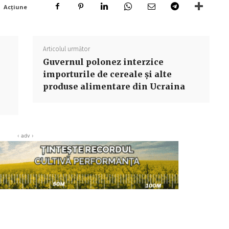
Acțiune
Articolul următor
Guvernul polonez interzice
importurile de cereale şi alte
produse alimentare din Ucraina
‹ adv ›