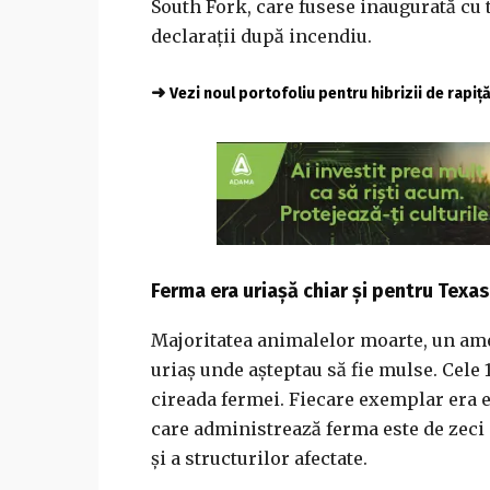
South Fork, care fusese inaugurată cu 
declarații după incendiu.
➜
Vezi noul portofoliu pentru hibrizii de rapiț
Ferma era uriașă chiar și pentru Texas
Majoritatea animalelor moarte, un ames
uriaș unde așteptau să fie mulse. Cel
cireada fermei. Fiecare exemplar era e
care administrează ferma este de zeci 
și a structurilor afectate.