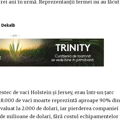
trei ani în urmă. Reprezentanții fermei nu au făcut
ă Dekalb
‹ adv ›
tec de vaci Holstein și Jersey, erau într-un țarc
e 18.000 de vaci moarte reprezintă aproape 90% din
valuat la 2.000 de dolari, iar pierderea companiei
de milioane de dolari, fără costul echipamentelor