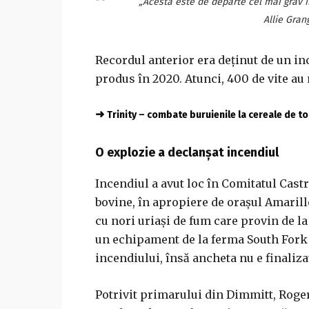
„Acesta este de departe cel mai grav i
Allie Grang
Recordul anterior era deținut de un in
produs în 2020. Atunci, 400 de vite au 
➜
Trinity – combate buruienile la cereale de 
O explozie a declanșat incendiul
Incendiul a avut loc în Comitatul Castr
bovine, în apropiere de orașul Amarillo
cu nori uriași de fum care provin de la 
un echipament de la ferma South Fork a
incendiului, însă ancheta nu e finaliza
Potrivit primarului din Dimmitt, Roger