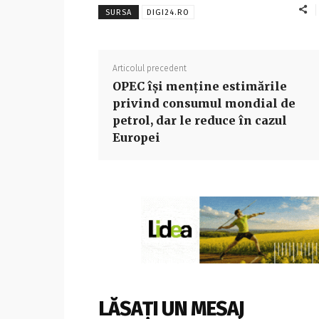
SURSA
DIGI24.RO
Articolul precedent
OPEC îşi menţine estimările
privind consumul mondial de
petrol, dar le reduce în cazul
Europei
LĂSAȚI UN MESAJ