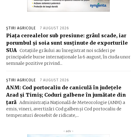
ȘTIRI AGRICOLE
7 AUGUST 2026
Piața cerealelor sub presiune: grâul scade, iar
porumbul și soia sunt susținute de exporturile
SUA
Cotațiile grâului au înregistrat noi scăderi pe
principalele burse internaționale la 6 august, în ciuda unor
semnale pozitive privind...
ȘTIRI AGRICOLE
7 AUGUST 2026
ANM: Cod portocaliu de caniculă în judeţele
Arad şi Timiş; Coduri galbene în jumătate din
ţară
Administraţia Naţională de Meteorologie (ANM) a
emis, vineri, avertizări Cod galben şi Cod portocaliu de
temperaturi deosebit de ridicate,...
‹ adv ›