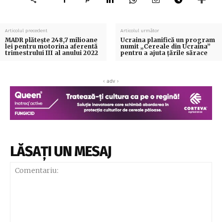
Articolul precedent
Articolul următor
MADR plătește 248,7 milioane
Ucraina planifică un program
lei pentru motorina aferentă
numit „Cereale din Ucraina”
trimestrului III al anului 2022
pentru a ajuta țările sărace
‹ adv ›
LĂSAȚI UN MESAJ