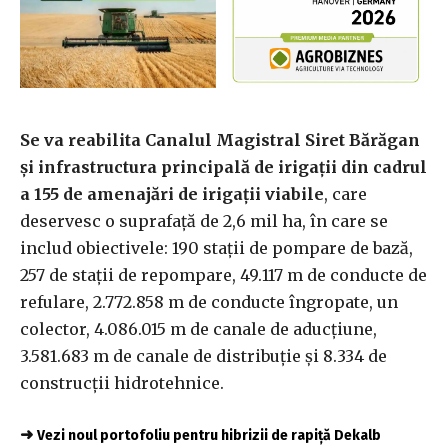
Se va reabilita Canalul Magistral Siret Bărăgan
și infrastructura principală de irigații din cadrul
a 155 de amenajări de irigaţii viabile
, care
deservesc o suprafaţă de 2,6 mil ha, în care se
includ obiectivele: 190 staţii de pompare de bază,
257 de staţii de repompare, 49.117 m de conducte de
refulare, 2.772.858 m de conducte îngropate, un
colector, 4.086.015 m de canale de aducţiune,
3.581.683 m de canale de distribuţie şi 8.334 de
construcţii hidrotehnice.
➜
Vezi noul portofoliu pentru hibrizii de rapiță Dekalb