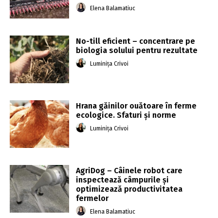
Elena Balamatiuc
No-till eficient – concentrare pe
biologia solului pentru rezultate
Luminița Crivoi
Hrana găinilor ouătoare în ferme
ecologice. Sfaturi și norme
Luminița Crivoi
AgriDog – Câinele robot care
inspectează câmpurile și
optimizează productivitatea
fermelor
Elena Balamatiuc