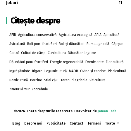
Joburi
11
Citește despre
AFIR
Agricultura conservativă
Agricultura ecologică
APIA
Apicultură
Avicultură
Boli pomi fructifieri
Boli și dăunători
Bursa agricolă
Căpșun
Cartof
Culturi de câmp
Cunicultura
Dăunători legume
Dăunători pomi fructiferi
Energie regenerabilă
Evenimente
Floricultură
Îngrășăminte
Irigare
Legumicultură
MADR
Ovine și caprine
Piscicultură
Pomicultură
Porcine
Știai că?!
Terenuri agricole
Viticultură
Zmeur și mur
Zootehnie
©2026. Toate drepturile rezervate. Dezvoltat de
Jaman Tech
.
Blog
Despre noi
Publicitate
Contact
Termeni
Toate