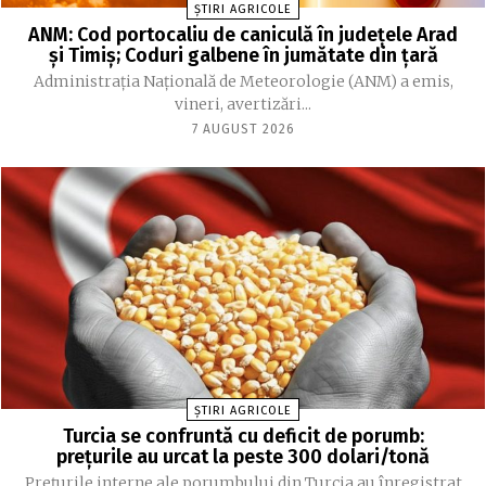
ȘTIRI AGRICOLE
ANM: Cod portocaliu de caniculă în judeţele Arad
şi Timiş; Coduri galbene în jumătate din ţară
Administraţia Naţională de Meteorologie (ANM) a emis,
vineri, avertizări...
7 AUGUST 2026
ȘTIRI AGRICOLE
Turcia se confruntă cu deficit de porumb:
prețurile au urcat la peste 300 dolari/tonă
Prețurile interne ale porumbului din Turcia au înregistrat