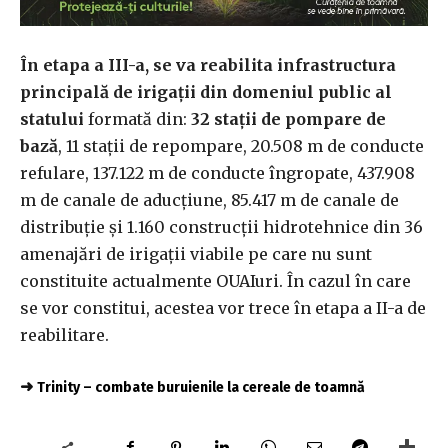
În etapa a III-a, se va reabilita infrastructura
principală de irigaţii din domeniul public al
statului
formată din:
32 staţii de pompare de
bază
, 11 staţii de repompare, 20.508 m de conducte
refulare, 137.122 m de conducte îngropate, 437.908
m de canale de aducţiune, 85.417 m de canale de
distribuţie şi 1.160 construcţii hidrotehnice din 36
amenajări de irigaţii viabile pe care nu sunt
constituite actualmente OUAIuri. În cazul în care
se vor constitui, acestea vor trece în etapa a II-a de
reabilitare.
➜
Trinity – combate buruienile la cereale de toamnă