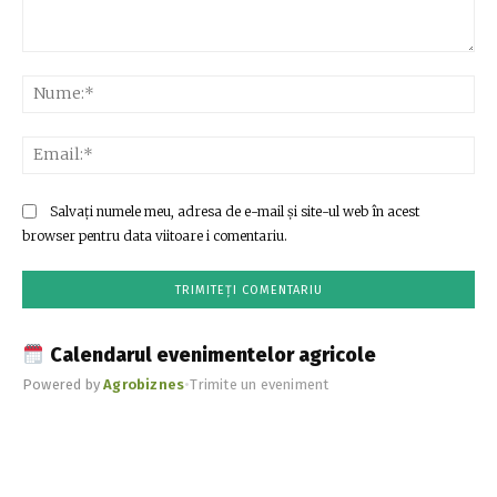
Comentariu:
Nu
Ema
Salvați numele meu, adresa de e-mail și site-ul web în acest
browser pentru data viitoare i comentariu.
Calendarul evenimentelor agricole
Powered by
Agrobiznes
•
Trimite un eveniment