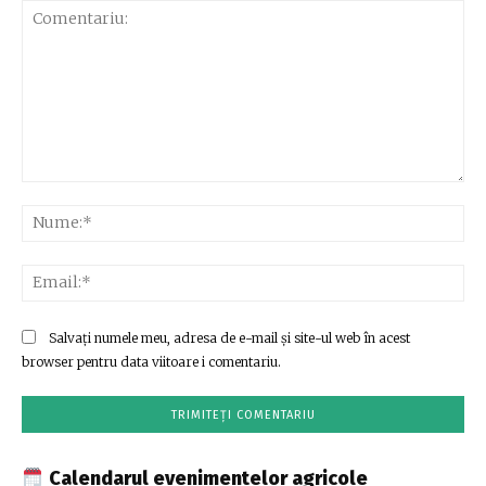
Comentariu:
Nu
Ema
Salvați numele meu, adresa de e-mail și site-ul web în acest
browser pentru data viitoare i comentariu.
Calendarul evenimentelor agricole