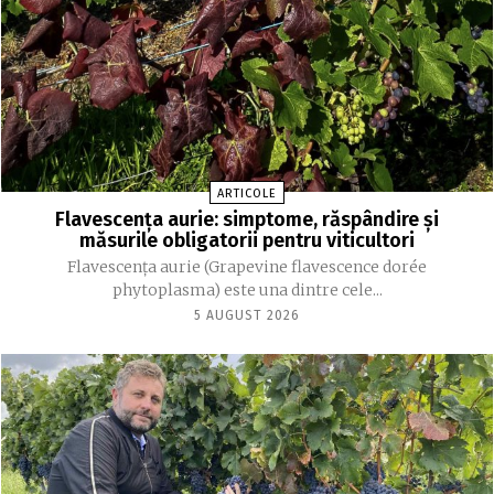
ARTICOLE
Flavescența aurie: simptome, răspândire și
măsurile obligatorii pentru viticultori
Flavescența aurie (Grapevine flavescence dorée
phytoplasma) este una dintre cele...
5 AUGUST 2026