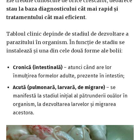
Ele trebuie cunoscute de orice crescător, deoarece
stau la baza diagnosticului cât mai rapid și
tratamentului cât mai eficient
.
Tabloul clinic depinde de stadiul de dezvoltare a
parazitului în organism. În funcție de stadiu se
instalează și una din cele două forme ale bolii:
Cronică (intestinală)
– atunci când are lor
înmulțirea formelor adulte, prezente în intestin;
Acută (pulmonară, larvară, de migrare)
– se
manifestă la stadiul inițial al pătrunderii ouălor în
organism, la dezvoltarea larvelor și migrarea
acestora.