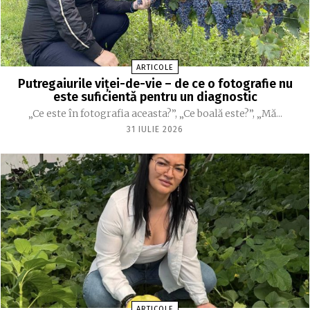
ARTICOLE
Putregaiurile viței-de-vie – de ce o fotografie nu
este suficientă pentru un diagnostic
„Ce este în fotografia aceasta?”, „Ce boală este?”, „Mă...
31 IULIE 2026
ARTICOLE