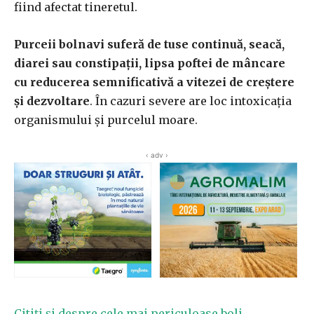
fiind afectat tineretul.
Purceii bolnavi suferă de tuse continuă, seacă,
diarei sau constipații, lipsa poftei de mâncare
cu reducerea semnificativă a vitezei de creștere
și dezvoltare
. În cazuri severe are loc intoxicația
organismului și purcelul moare.
‹ adv ›
Citiți și despre cele mai periculoase boli