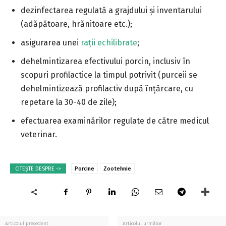
dezinfectarea regulată a grajdului și inventarului
(adăpătoare, hrănitoare etc.);
asigurarea unei
rații echilibrate
;
dehelmintizarea efectivului porcin, inclusiv în
scopuri profilactice la timpul potrivit (purceii se
dehelmintizează profilactiv după înțărcare, cu
repetare la 30-40 de zile);
efectuarea examinărilor regulate de către medicul
veterinar.
CITEȘTE DESPRE ->
Porcine
Zootehnie
Articolul precedent
Articolul următor