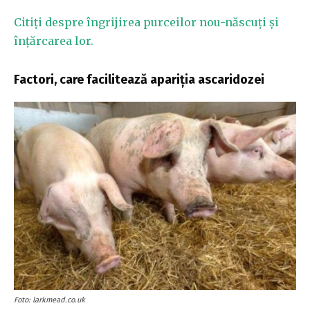
Citiți despre îngrijirea purceilor nou-născuți și
înțărcarea lor.
Factori, care facilitează apariția ascaridozei
Foto: larkmead.co.uk