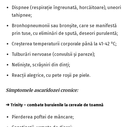
Dispnee (respirație îngreunată, horcăitoare), uneori
tahipnee;
Bronhopneumonii sau bronșite, care se manifestă
prin tuse, cu eliminări de spută, deseori purulentă;
o
Creșterea temperaturii corporale până la 41-42
C;
Tulburări nervoase (convulsii și pareze);
Neliniște, scrâșniri din dinți;
Reacții alegrice, cu pete roșii pe piele.
Simptomele ascaridozei cronice:
➜
Trinity – combate buruienile la cereale de toamnă
Pierderea poftei de mâncare;