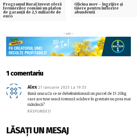
Programul Rural Invest oferă
Glicina mov – îngrijire și
fermierilor români un plafon
tăiere pentru înflorire
de garanţii de 2,5 miliarde de
abundentă
euro
‹ adv ›
1 comentariu
Alex
21 ianuarie 2025 La 19:55
Bună seara.Cu ce se dehelmintizează un purcel de 15 20kg
care are tuse seacă tremură scădere în greutate nu prea mai
mănâncă?
RĂSPUNDEȚI
LĂSAȚI UN MESAJ