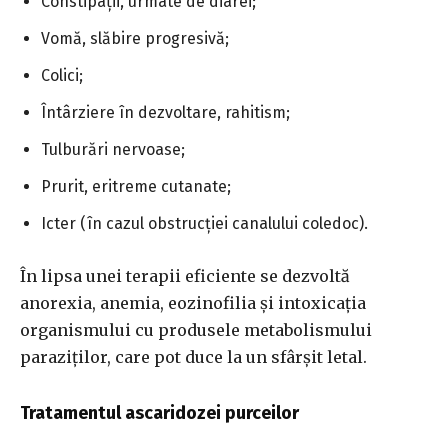
Constipații, urmate de diarei;
Vomă, slăbire progresivă;
Colici;
Întârziere în dezvoltare, rahitism;
Tulburări nervoase;
Prurit, eritreme cutanate;
Icter (în cazul obstrucției canalului coledoc).
În lipsa unei terapii eficiente se dezvoltă
anorexia, anemia, eozinofilia și intoxicația
organismului cu produsele metabolismului
paraziților, care pot duce la un sfârșit letal.
Tratamentul ascaridozei purceilor