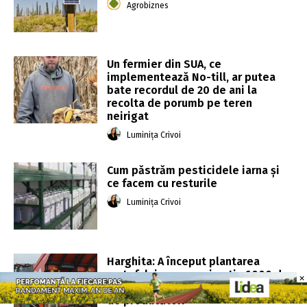
Agrobiznes
Un fermier din SUA, ce
implementează No-till, ar putea
bate recordul de 20 de ani la
recolta de porumb pe teren
neirigat
Luminița Crivoi
Cum păstrăm pesticidele iarna și
ce facem cu resturile
Luminița Crivoi
Harghita: A început plantarea
cartofului, pe aproximativ 6000 de
×
×
hectare; în judeţ sunt peste o mie
de producători