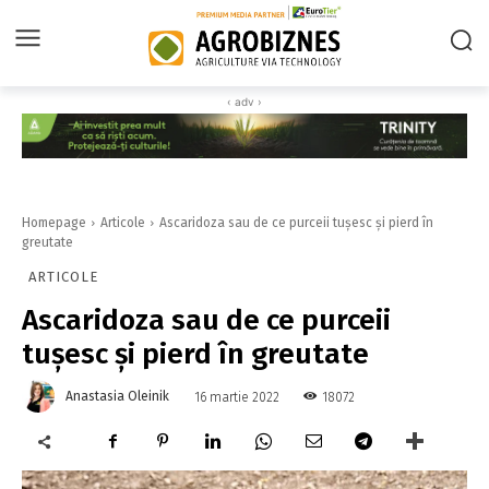
‹ adv ›
Homepage
Articole
Ascaridoza sau de ce purceii tușesc și pierd în
greutate
ARTICOLE
Ascaridoza sau de ce purceii
tușesc și pierd în greutate
Anastasia Oleinik
18072
16 martie 2022