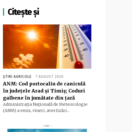
Citește și
ȘTIRI AGRICOLE
7 AUGUST 2026
ANM: Cod portocaliu de caniculă
în judeţele Arad şi Timiş; Coduri
galbene în jumătate din ţară
Administraţia Naţională de Meteorologie
(ANM) a emis, vineri, avertizări...
‹ adv ›