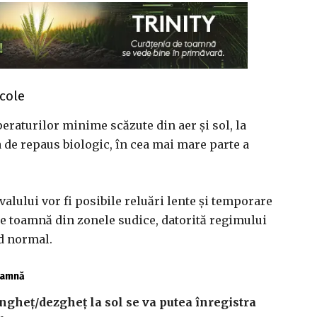
icole
eraturilor minime scăzute din aer şi sol, la
 de repaus biologic, în cea mai mare parte a
valului vor fi posibile reluări lente şi temporare
 de toamnă din zonele sudice, datorită regimului
od normal.
toamnă
îngheţ/dezgheţ la sol se va putea înregistra