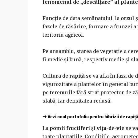
fenomenul de „descălţare” al plante
Funcţie de data semănatului, la
orzul
fazele de răsărire, formare a frunzei a t
teritoriu agricol.
Pe ansamblu, starea de vegetaţie a ce
fi medie şi bună, respectiv medie şi slab
Cultura de
rapiţă
se va afla în faza de 
vigurozitate a plantelor în general bun
pe terenurile fără strat protector de z
slabă, iar densitatea redusă.
➜
Vezi noul portofoliu pentru hibrizii de rapiț
La
pomii fructiferi
şi
vița-de-vie
se v
toate plantaţiile. Condiţiile agrome