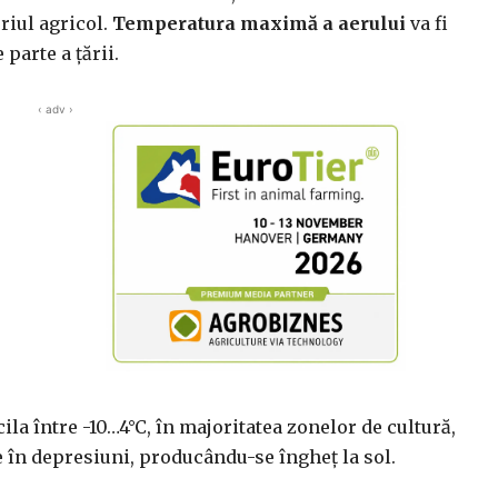
oriul agricol.
Temperatura maximă a aerului
va fi
parte a ţării.
‹ adv ›
cila între -10…4°C, în majoritatea zonelor de cultură,
e în depresiuni, producându-se îngheţ la sol.