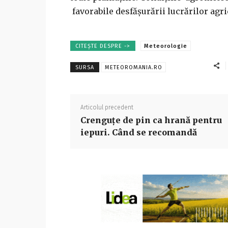
favorabile desfăşurării lucrărilor agri
CITEȘTE DESPRE ->
Meteorologie
SURSA
METEOROMANIA.RO
Articolul precedent
Crenguțe de pin ca hrană pentru
iepuri. Când se recomandă