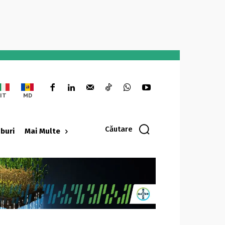
IT
MD
Căutare
oburi
Mai Multe