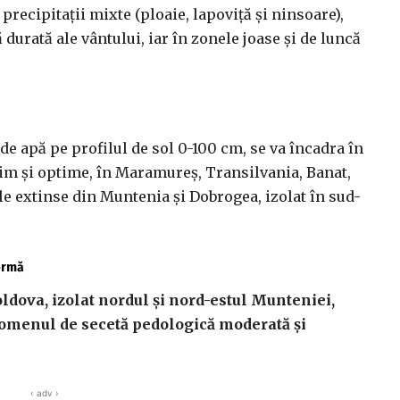
precipitaţii mixte (ploaie, lapoviță și ninsoare),
ă durată ale vântului, iar în zonele joase şi de luncă
de apă pe profilul de sol 0-100 cm, se va încadra în
tim și optime, în Maramureș, Transilvania, Banat,
le extinse din Muntenia și Dobrogea, izolat în sud-
fermă
ldova, izolat nordul și nord-estul Munteniei,
omenul de secetă pedologică moderată și
‹ adv ›