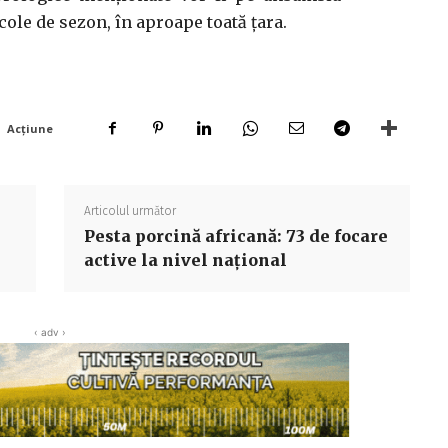
cole de sezon, în aproape toată ţara.
Acțiune
Articolul următor
Pesta porcină africană: 73 de focare
active la nivel naţional
‹ adv ›