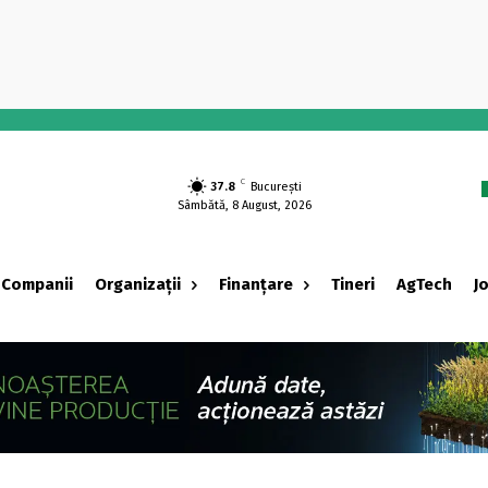
-
C
37.8
București
Sâmbătă, 8 August, 2026
Companii
Organizații
Finanțare
Tineri
AgTech
J
‹ adv ›