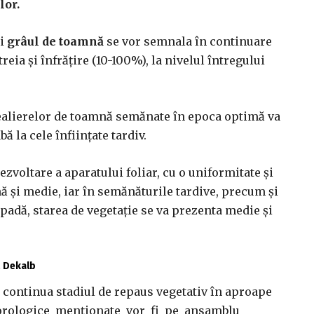
lor.
şi
grâul de toamnă
se vor semnala în continuare
reia şi înfrăţire (10-100%), la nivelul întregului
realierelor de toamnă semănate în epoca optimă va
ă la cele înfiinţate tardiv.
dezvoltare a aparatului foliar, cu o uniformitate şi
ă şi medie, iar în semănăturile tardive, precum şi
ăpadă, starea de vegetaţie se va prezenta medie şi
ă Dekalb
a continua stadiul de repaus vegetativ în aproape
teorologice menționate vor fi pe ansamblu