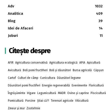
Adv
1032
Analitica
409
Blog
39
Idei de Afaceri
14
Joburi
11
Citește despre
AFIR
Agricultura conservativă
Agricultura ecologică
APIA
Apicultură
Avicultură
Boli pomi fructifieri
Boli și dăunători
Bursa agricolă
Căpșun
Cartof
Culturi de câmp
Cunicultura
Dăunători legume
Dăunători pomi fructiferi
Energie regenerabilă
Evenimente
Floricultură
Îngrășăminte
Irigare
Legumicultură
MADR
Ovine și caprine
Piscicultură
Pomicultură
Porcine
Știai că?!
Terenuri agricole
Viticultură
Zmeur și mur
Zootehnie