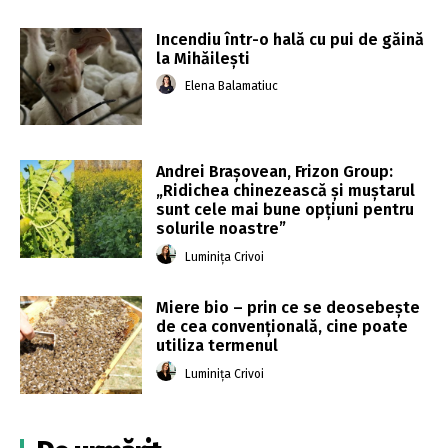
Incendiu într-o hală cu pui de găină
la Mihăileşti
Elena Balamatiuc
Andrei Brașovean, Frizon Group:
„Ridichea chinezească și muștarul
sunt cele mai bune opțiuni pentru
solurile noastre”
Luminița Crivoi
Miere bio – prin ce se deosebește
de cea convențională, cine poate
utiliza termenul
Luminița Crivoi