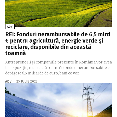
ADV
REI: Fonduri nerambursabile de 6,5 mlrd
€ pentru agricultură, energie verde și
reciclare, disponibile din această
toamnă
Antreprenorii și companiile prezente în România vor avea
la dispoziție, în această toamnă, fonduri nerambursabile ce
depășesc 6,5 miliarde de euro, bani ce vor...
ADV
-
25 IULIE 2023