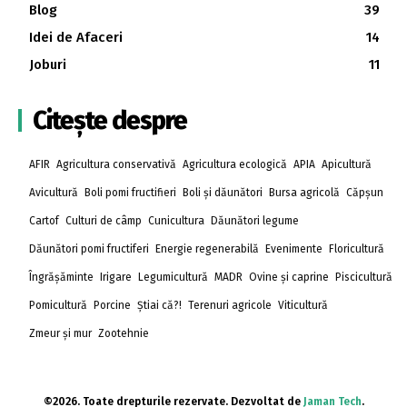
Blog
39
Idei de Afaceri
14
Joburi
11
Citește despre
AFIR
Agricultura conservativă
Agricultura ecologică
APIA
Apicultură
Avicultură
Boli pomi fructifieri
Boli și dăunători
Bursa agricolă
Căpșun
Cartof
Culturi de câmp
Cunicultura
Dăunători legume
Dăunători pomi fructiferi
Energie regenerabilă
Evenimente
Floricultură
Îngrășăminte
Irigare
Legumicultură
MADR
Ovine și caprine
Piscicultură
Pomicultură
Porcine
Știai că?!
Terenuri agricole
Viticultură
Zmeur și mur
Zootehnie
©2026. Toate drepturile rezervate. Dezvoltat de
Jaman Tech
.