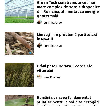
Green Tech construiește cel mai
mare complex de sere hidroponice
din România, alimentat cu energie
geotermală
Luminița Crivoi
Limacșii – o problemă particulară
în No-till
Luminița Crivoi
Grâul peren Kernza – cerealele
viitorului
Irina Pompuș
România va avea fundamentul
ştiinţific pentru a solicita derogări