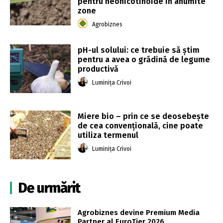
pentru neonicotinoide în anumite
zone
Agrobiznes
pH-ul solului: ce trebuie să știm
pentru a avea o grădină de legume
productivă
Luminița Crivoi
Miere bio – prin ce se deosebește
de cea convențională, cine poate
utiliza termenul
Luminița Crivoi
De urmărit
Agrobiznes devine Premium Media
Partner al EuroTier 2026