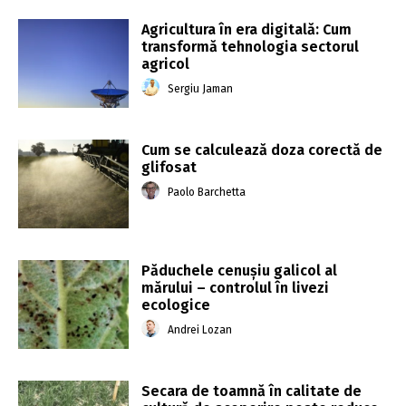
Agricultura în era digitală: Cum
transformă tehnologia sectorul
agricol
Sergiu Jaman
Cum se calculează doza corectă de
glifosat
Paolo Barchetta
Păduchele cenușiu galicol al
mărului – controlul în livezi
ecologice
Andrei Lozan
Secara de toamnă în calitate de