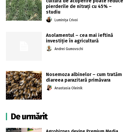
cultură de acoperire poate reduce
pierderile de nitrați cu 45% –
studiu
Luminița Crivoi
Asolamentul – cea mai ieftină
investiţie în agricultură
Andrei Gumovschi
Nosemoza albinelor – cum tratăm
diareea parazitară primăvara
Anastasia Oleinik
De urmărit
Agrobiznes devine Premium Media