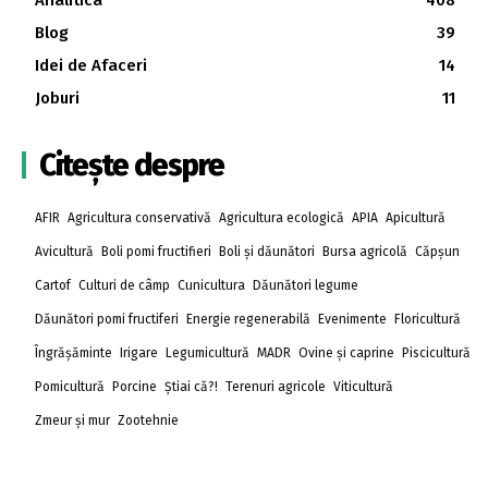
Blog
39
Idei de Afaceri
14
Joburi
11
Citește despre
AFIR
Agricultura conservativă
Agricultura ecologică
APIA
Apicultură
Avicultură
Boli pomi fructifieri
Boli și dăunători
Bursa agricolă
Căpșun
Cartof
Culturi de câmp
Cunicultura
Dăunători legume
Dăunători pomi fructiferi
Energie regenerabilă
Evenimente
Floricultură
Îngrășăminte
Irigare
Legumicultură
MADR
Ovine și caprine
Piscicultură
Pomicultură
Porcine
Știai că?!
Terenuri agricole
Viticultură
Zmeur și mur
Zootehnie