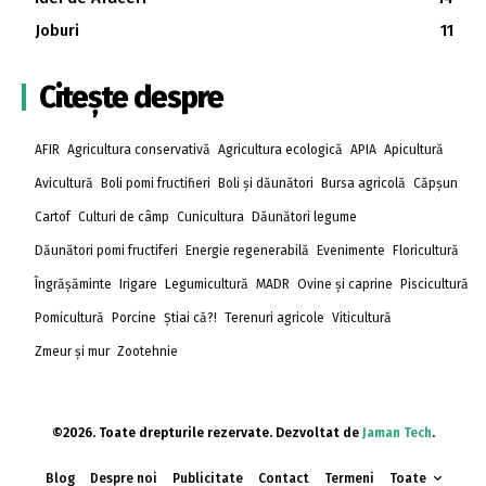
Joburi
11
Citește despre
AFIR
Agricultura conservativă
Agricultura ecologică
APIA
Apicultură
Avicultură
Boli pomi fructifieri
Boli și dăunători
Bursa agricolă
Căpșun
Cartof
Culturi de câmp
Cunicultura
Dăunători legume
Dăunători pomi fructiferi
Energie regenerabilă
Evenimente
Floricultură
Îngrășăminte
Irigare
Legumicultură
MADR
Ovine și caprine
Piscicultură
Pomicultură
Porcine
Știai că?!
Terenuri agricole
Viticultură
Zmeur și mur
Zootehnie
©2026. Toate drepturile rezervate. Dezvoltat de
Jaman Tech
.
Blog
Despre noi
Publicitate
Contact
Termeni
Toate