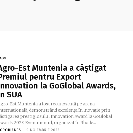
ADV
Agro-Est Muntenia a câștigat
Premiul pentru Export
Innovation la GoGlobal Awards,
în SUA
gro-Est Muntenia a fost recunoscută pe arena
nternațională, demonstrând excelența în inovație prin
âștigarea prestigiosului Innovation Award la GoGlobal
Awards 2023. Evenimentul, organizat în Rhode...
GROBIZNES
-
9 NOIEMBRIE 2023