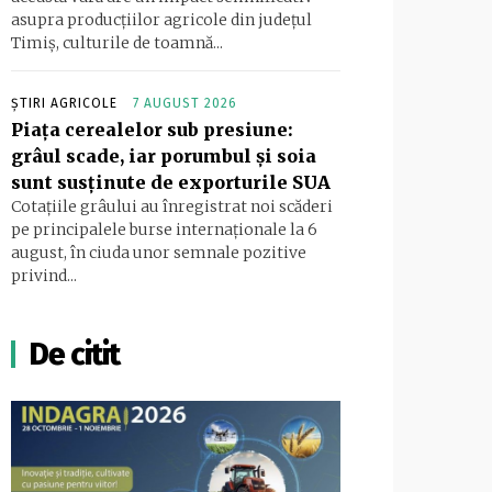
asupra producțiilor agricole din județul
Timiș, culturile de toamnă...
ȘTIRI AGRICOLE
7 AUGUST 2026
Piața cerealelor sub presiune:
grâul scade, iar porumbul și soia
sunt susținute de exporturile SUA
Cotațiile grâului au înregistrat noi scăderi
pe principalele burse internaționale la 6
august, în ciuda unor semnale pozitive
privind...
De citit