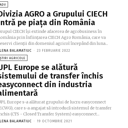
ADV
Divizia AGRO a Grupului CIECH
intră pe piaţa din România
rupul CIECH îşi extinde afacerea de agrobusiness în
omânia prin înfiinţarea CIECH Agro România, care va
eservi clienţii din domeniul agricol începând din luna...
LENA BALAMATIUC
-
23 FEBRUARIE 2022
ȘTIRI AGRICOLE
UPL Europe se alătură
sistemului de transfer închis
easyconnect din industria
alimentară
PL Europe s-a alăturat grupului de lucru easyconnect
ECWG), care s-a angajat să introducă sistemul de transfer
nchis (CTS - Closed Transfer System) easyconnect...
LENA BALAMATIUC
-
19 OCTOMBRIE 2021