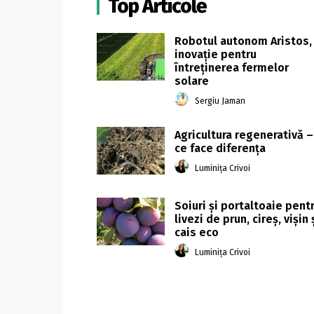
Top Articole
Robotul autonom Aristos,
inovație pentru
întreținerea fermelor
solare
Sergiu Jaman
Agricultura regenerativă –
ce face diferența
Luminița Crivoi
Soiuri și portaltoaie pent
livezi de prun, cireș, vișin 
cais eco
Luminița Crivoi