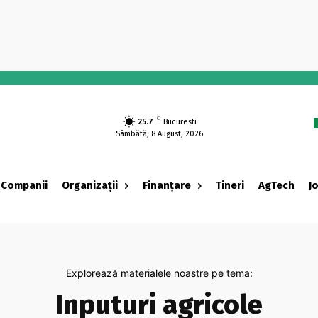
C
25.7
București
Sâmbătă, 8 August, 2026
Companii
Organizații
Finanțare
Tineri
AgTech
J
Explorează materialele noastre pe tema:
Inputuri agricole