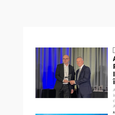
A
i
c
A