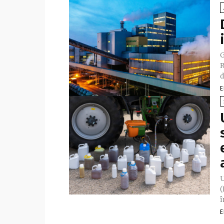
G
R
d
E
U
(
î
E