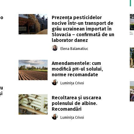
 o
Prezenţa pesticidelor
nocive într-un transport de
grâu ucrainean importat în
Slovacia – confirmată de un
laborator danez
Elena Balamatiuc
Amendamentele: cum
modifică pH-ul solului,
norme recomandate
Luminița Crivoi
ru
și
Recoltarea și uscarea
polenului de albine.
Recomandări
Luminița Crivoi