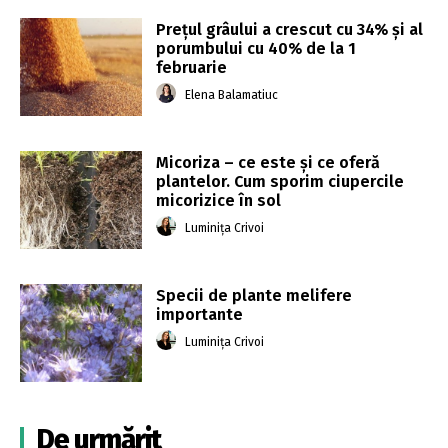
Preţul grâului a crescut cu 34% şi al
porumbului cu 40% de la 1
februarie
Elena Balamatiuc
Micoriza – ce este și ce oferă
plantelor. Cum sporim ciupercile
micorizice în sol
Luminița Crivoi
Specii de plante melifere
importante
Luminița Crivoi
De urmărit