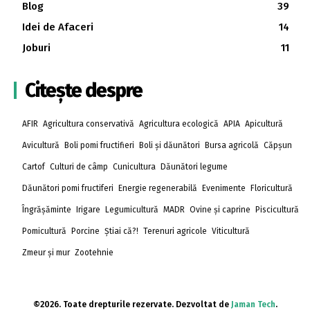
Blog
39
Idei de Afaceri
14
Joburi
11
Citește despre
AFIR
Agricultura conservativă
Agricultura ecologică
APIA
Apicultură
Avicultură
Boli pomi fructifieri
Boli și dăunători
Bursa agricolă
Căpșun
Cartof
Culturi de câmp
Cunicultura
Dăunători legume
Dăunători pomi fructiferi
Energie regenerabilă
Evenimente
Floricultură
Îngrășăminte
Irigare
Legumicultură
MADR
Ovine și caprine
Piscicultură
Pomicultură
Porcine
Știai că?!
Terenuri agricole
Viticultură
Zmeur și mur
Zootehnie
©2026. Toate drepturile rezervate. Dezvoltat de
Jaman Tech
.