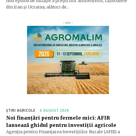
nou episod de inflaţie a preţurilor alimentelor, războaiele
din Iran şi Ucraina, alături de...
‹ adv ›
ȘTIRI AGRICOLE
6 AUGUST 2026
Noi finanțări pentru fermele mici: AFIR
lansează ghidul pentru investiții agricole
Agenția pentru Finanțarea Investițiilor Rurale (AFIR) a