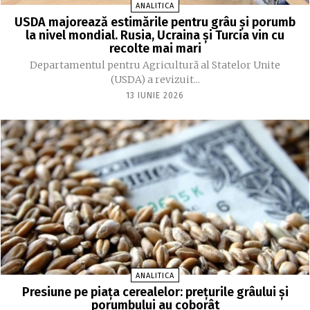
ANALITICA
USDA majorează estimările pentru grâu și porumb
la nivel mondial. Rusia, Ucraina și Turcia vin cu
recolte mai mari
Departamentul pentru Agricultură al Statelor Unite
(USDA) a revizuit...
13 IUNIE 2026
ANALITICA
Presiune pe piața cerealelor: prețurile grâului și
porumbului au coborât