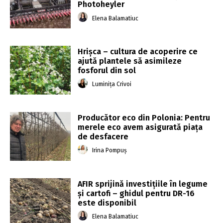
Photoheyler
Elena Balamatiuc
Hrișca – cultura de acoperire ce
ajută plantele să asimileze
fosforul din sol
Luminița Crivoi
Producător eco din Polonia: Pentru
merele eco avem asigurată piața
de desfacere
Irina Pompuș
AFIR sprijină investițiile în legume
și cartofi – ghidul pentru DR-16
este disponibil
Elena Balamatiuc