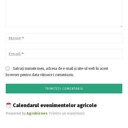
Comentariu:
Nu
Ema
Salvați numele meu, adresa de e-mail și site-ul web în acest
browser pentru data viitoare i comentariu.
Calendarul evenimentelor agricole
Powered by
Agrobiznes
•
Trimite un eveniment