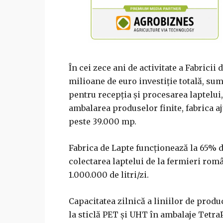
În cei zece ani de activitate a Fabricii 
milioane de euro investiţie totală, su
pentru recepţia şi procesarea laptelu
ambalarea produselor finite, fabrica a
peste 39.000 mp.
Fabrica de Lapte funcţionează la 65% di
colectarea laptelui de la fermieri româ
1.000.000 de litri/zi.
Capacitatea zilnică a liniilor de produ
la sticlă PET şi UHT în ambalaje TetraP