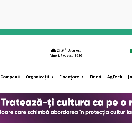
-
C
27.9
București
Vineri, 7 August, 2026
Companii
Organizații
Finanțare
Tineri
AgTech
J
‹ adv ›