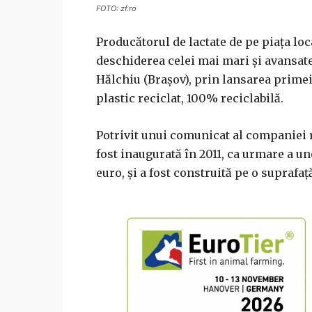
FOTO: zf.ro
Producătorul de lactate de pe piaţa lo
deschiderea celei mai mari şi avansate 
Hălchiu (Braşov), prin lansarea primei
plastic reciclat, 100% reciclabilă.
Potrivit unui comunicat al companiei
fost inaugurată în 2011, ca urmare a un
euro, şi a fost construită pe o suprafaţ