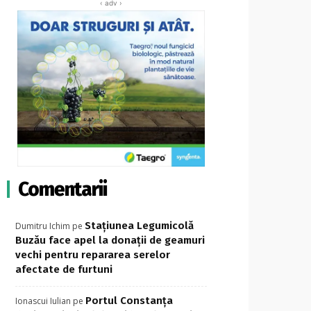
‹ adv ›
Comentarii
Stațiunea Legumicolă
Dumitru Ichim
pe
Buzău face apel la donații de geamuri
vechi pentru repararea serelor
afectate de furtuni
Portul Constanța
Ionascui Iulian
pe