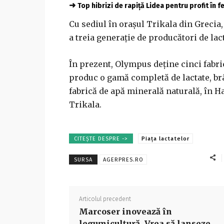
➜
Top hibrizi de rapiță Lidea pentru profit în 
Cu sediul în oraşul Trikala din Grecia, 
a treia generaţie de producători de lact
În prezent, Olympus deţine cinci fabric
produc o gamă completă de lactate, brân
fabrică de apă minerală naturală, în Hal
Trikala.
CITEȘTE DESPRE ->
Piața lactatelor
SURSA
AGERPRES.RO
Articolul precedent
Marcoser inovează în
legumicultură. Vrea să lanseze