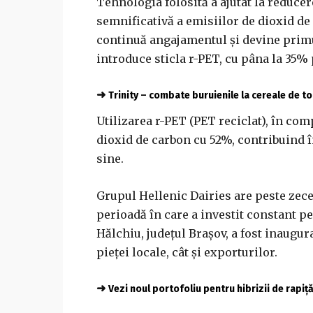
Tehnologia folosită a ajutat la reduce
semnificativă a emisiilor de dioxid de 
continuă angajamentul şi devine primu
introduce sticla r-PET, cu pâna la 35% 
➜
Trinity – combate buruienile la cereale de 
Utilizarea r-PET (PET reciclat), în co
dioxid de carbon cu 52%, contribuind în
sine.
Grupul Hellenic Dairies are peste zece
perioadă în care a investit constant pe
Hălchiu, judeţul Braşov, a fost inaugura
pieţei locale, cât şi exporturilor.
➜
Vezi noul portofoliu pentru hibrizii de rapiț