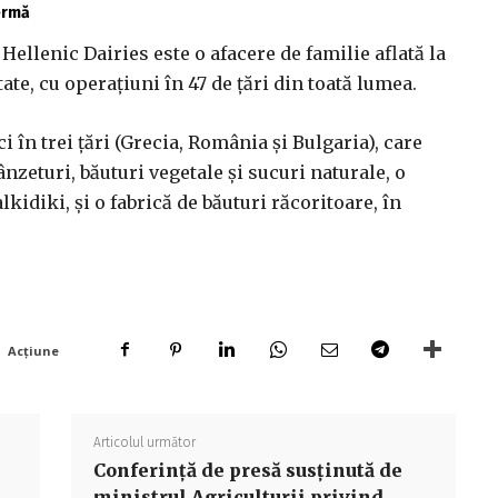
fermă
Hellenic Dairies este o afacere de familie aflată la
ate, cu operaţiuni în 47 de ţări din toată lumea.
i în trei ţări (Grecia, România şi Bulgaria), care
zeturi, băuturi vegetale şi sucuri naturale, o
kidiki, şi o fabrică de băuturi răcoritoare, în
Acțiune
Articolul următor
Conferinţă de presă susţinută de
ministrul Agriculturii privind