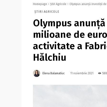
Homepage
Știri Agricole
Olympus anunţă investiţii de 
ȘTIRI AGRICOLE
Olympus anunţă i
milioane de euro 
activitate a Fabri
Hălchiu
Elena Balamatiuc
588
11 noiembrie 2021