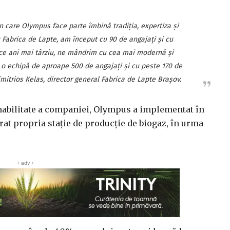
n care Olympus face parte îmbină tradiţia, expertiza şi
 Fabrica de Lapte, am început cu 90 de angajaţi şi cu
ece ani mai târziu, ne mândrim cu cea mai modernă şi
u o echipă de aproape 500 de angajaţi şi cu peste 170 de
imitrios Kelas, director general Fabrica de Lapte Braşov.
tenabilitate a companiei, Olympus a implementat în
urat propria staţie de producţie de biogaz, în urma
‹ adv ›