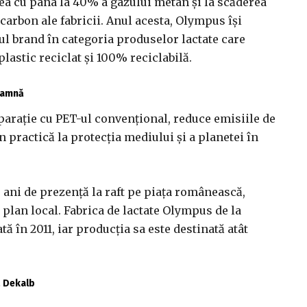
rea cu pâna la 40% a gazului metan şi la scăderea
carbon ale fabricii. Anul acesta, Olympus îşi
l brand în categoria produselor lactate care
plastic reciclat şi 100% reciclabilă.
toamnă
mparaţie cu PET-ul convenţional, reduce emisiile de
 practică la protecţia mediului şi a planetei în
 ani de prezenţă la raft pe piaţa românească,
 plan local. Fabrica de lactate Olympus de la
tă în 2011, iar producţia sa este destinată atât
ă Dekalb