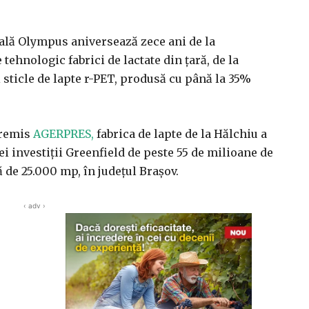
cală Olympus aniversează zece ani de la
tehnologic fabrici de lactate din ţară, de la
 sticle de lapte r-PET, produsă cu până la 35%
 remis
AGERPRES,
fabrica de lapte de la Hălchiu a
ei investiţii Greenfield de peste 55 de milioane de
ă de 25.000 mp, în judeţul Braşov.
‹ adv ›