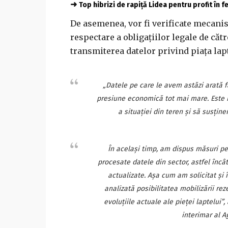
➜
Top hibrizi de rapiță Lidea pentru profit în 
De asemenea, vor fi verificate mecani
respectare a obligațiilor legale de căt
transmiterea datelor privind piața lapt
„Datele pe care le avem astăzi arată f
presiune economică tot mai mare. Este 
a situației din teren și să susțin
În același timp, am dispus măsuri pe
procesate datele din sector, astfel încâ
actualizate. Așa cum am solicitat și î
analizată posibilitatea mobilizării rez
evoluțiile actuale ale pieței laptelui”
interimar al Ag