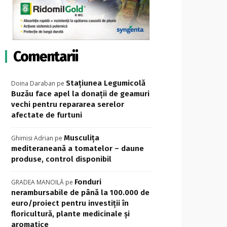
Comentarii
Stațiunea Legumicolă
Doina Daraban
pe
Buzău face apel la donații de geamuri
vechi pentru repararea serelor
afectate de furtuni
Musculița
Ghimisi Adrian
pe
mediteraneană a tomatelor – daune
produse, control disponibil
Fonduri
GRADEA MANOILĂ
pe
nerambursabile de până la 100.000 de
euro/proiect pentru investiţii în
floricultură, plante medicinale şi
aromatice