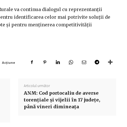
 Rurale va continua dialogul cu reprezentanții
pentru identificarea celor mai potrivite soluții de
pte și pentru menținerea competitivității
Acțiune
Articolul următor
ANM: Cod portocaliu de averse
torențiale și vijelii în 17 județe,
până vineri dimineața