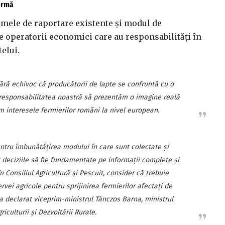
fermă
smele de raportare existente și modul de
re operatorii economici care au responsabilități în
elui.
ără echivoc că producătorii de lapte se confruntă cu o
responsabilitatea noastră să prezentăm o imagine reală
em interesele fermierilor români la nivel european.
ntru îmbunătățirea modului în care sunt colectate și
t deciziile să fie fundamentate pe informații complete și
n Consiliul Agricultură și Pescuit, consider că trebuie
ervei agricole pentru sprijinirea fermierilor afectați de
, a declarat viceprim-ministrul Tánczos Barna, ministrul
riculturii și Dezvoltării Rurale.