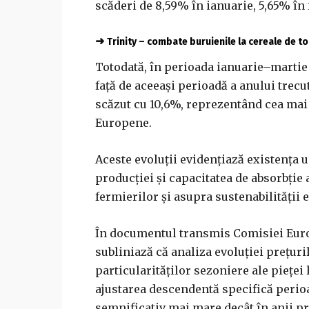
scăderi de 8,59% în ianuarie, 5,65% în 
➜
Trinity – combate buruienile la cereale de 
Totodată, în perioada ianuarie–martie 
față de aceeași perioadă a anului trecut
scăzut cu 10,6%, reprezentând cea mai 
Europene.
Aceste evoluții evidențiază existența 
producției și capacitatea de absorbție a
fermierilor și asupra sustenabilității e
În documentul transmis Comisiei Europ
subliniază că analiza evoluției prețuril
particularităților sezoniere ale pieței 
ajustarea descendentă specifică perioa
semnificativ mai mare decât în anii p