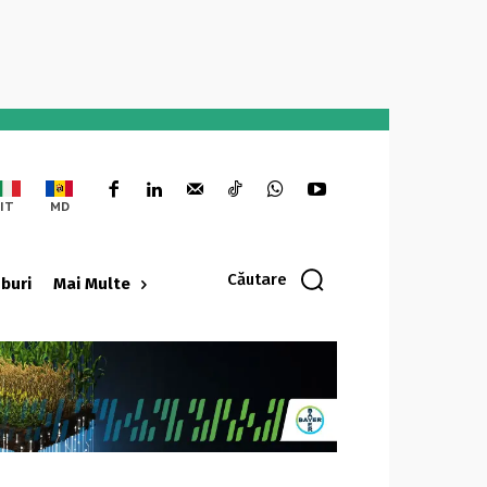
IT
MD
Căutare
oburi
Mai Multe