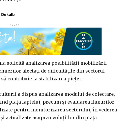
ă Dekalb
‹ adv ›
a solicită analizarea posibilității mobilizării
mierilor afectați de dificultățile din sectorul
să contribuie la stabilizarea pieței.
culturii a dispus analizarea modului de colectare,
ind piața laptelui, precum și evaluarea fluxurilor
lizate pentru monitorizarea sectorului, în vederea
și actualizate asupra evoluțiilor din piață.