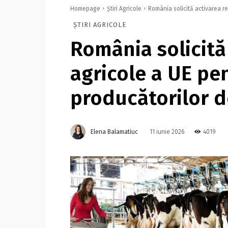
Homepage
Știri Agricole
România solicită activarea re
ȘTIRI AGRICOLE
România solicită
agricole a UE pe
producătorilor d
Elena Balamatiuc
4019
11 iunie 2026