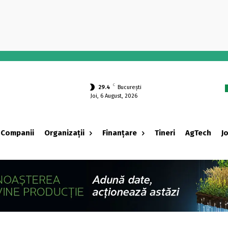
-
C
29.4
București
Joi, 6 August, 2026
Companii
Organizații
Finanțare
Tineri
AgTech
J
‹ adv ›