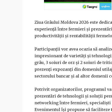
Ziua Grâului Moldova 2026 este dedica
experiență între fermieri și prezentări
productivității și rentabilității fermelo
Participanții vor avea ocazia să anali
impresionant de varietăți și tehnologi
grâu, 3 soiuri de orz și 2 soiuri de tri
prezenți expozanți din domeniul utilaje
sectorului bancar și al altor domenii 
Potrivit organizatorilor, programul va
prezentări de tehnologii și soluții pe
networking între fermieri, specialiști
Evenimentul își propune să faciliteze t