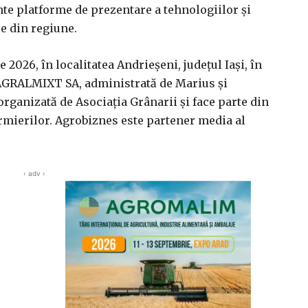
te platforme de prezentare a tehnologiilor și
re din regiune.
 2026, în localitatea Andrieșeni, județul Iași, în
 AGRALMIXT SA, administrată de Marius și
organizată de Asociația Grânarii și face parte din
mierilor. Agrobiznes este partener media al
‹ adv ›