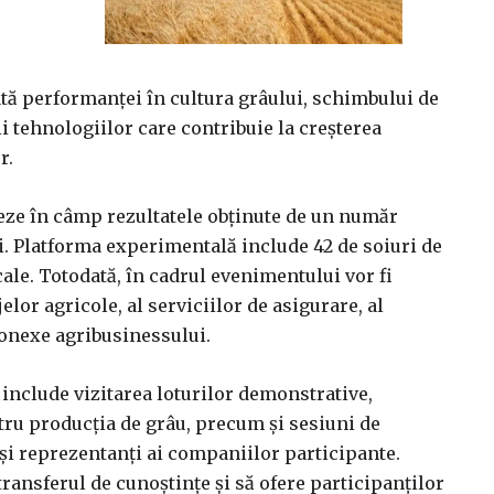
tă performanței în cultura grâului, schimbului de
i tehnologiilor care contribuie la creșterea
r.
zeze în câmp rezultatele obținute de un număr
i. Platforma experimentală include 42 de soiuri de
ticale. Totodată, în cadrul evenimentului vor fi
lor agricole, al serviciilor de asigurare, al
conexe agribusinessului.
 include vizitarea loturilor demonstrative,
ntru producția de grâu, precum și sesiuni de
 și reprezentanți ai companiilor participante.
ransferul de cunoștințe și să ofere participanților