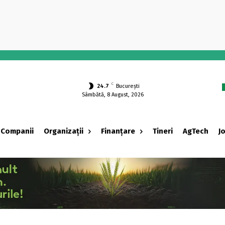
-
C
24.7
București
Sâmbătă, 8 August, 2026
Companii
Organizații
Finanțare
Tineri
AgTech
J
‹ adv ›