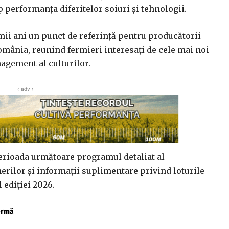
p performanța diferitelor soiuri și tehnologii.
mii ani un punct de referință pentru producătorii
omânia, reunind fermieri interesați de cele mai noi
nagement al culturilor.
‹ adv ›
erioada următoare programul detaliat al
erilor și informații suplimentare privind loturile
 ediției 2026.
fermă