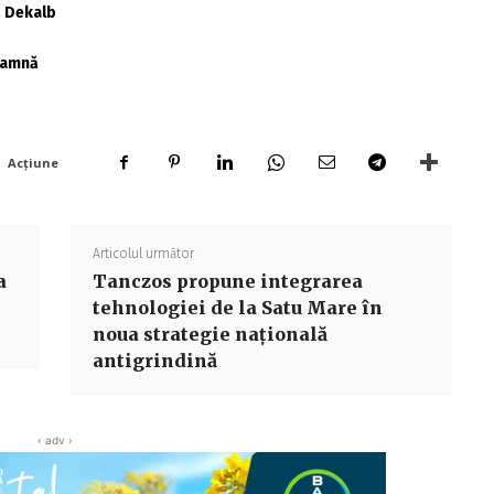
ă Dekalb
toamnă
Acțiune
Articolul următor
a
Tanczos propune integrarea
tehnologiei de la Satu Mare în
noua strategie națională
antigrindină
‹ adv ›