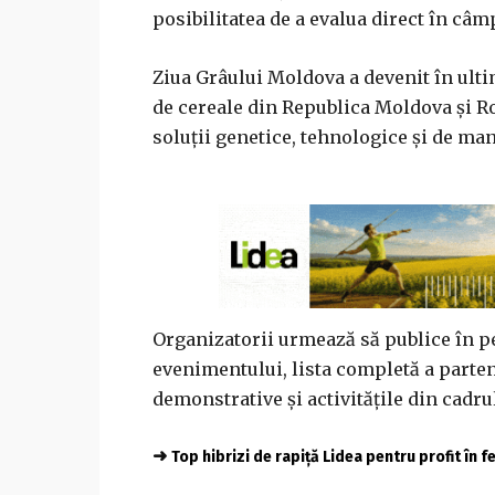
posibilitatea de a evalua direct în câm
Ziua Grâului Moldova a devenit în ulti
de cereale din Republica Moldova și R
soluții genetice, tehnologice și de ma
Organizatorii urmează să publice în p
evenimentului, lista completă a parten
demonstrative și activitățile din cadrul
➜
Top hibrizi de rapiță Lidea pentru profit în 