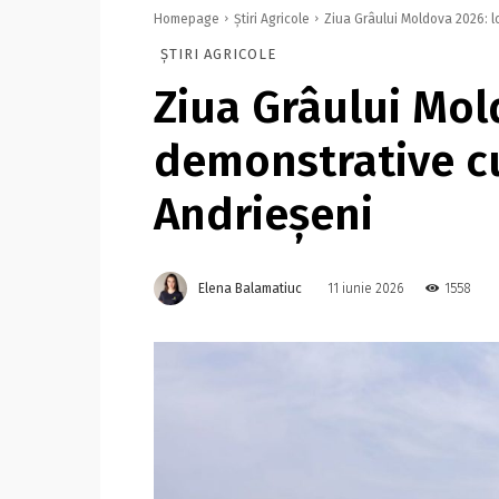
Homepage
Știri Agricole
Ziua Grâului Moldova 2026: lo
ȘTIRI AGRICOLE
Ziua Grâului Mol
demonstrative cu
Andrieșeni
Elena Balamatiuc
1558
11 iunie 2026