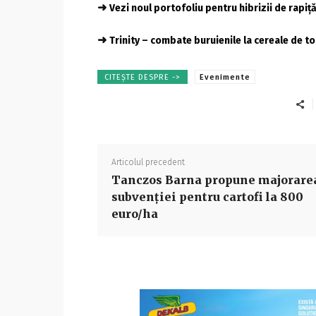
➜
Vezi noul portofoliu pentru hibrizii de rapiț
➜
Trinity – combate buruienile la cereale de 
CITEȘTE DESPRE ->
Evenimente
Articolul precedent
Tanczos Barna propune majorare
subvenției pentru cartofi la 800
euro/ha