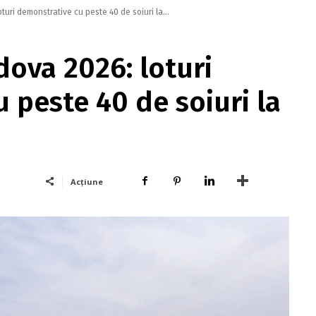
turi demonstrative cu peste 40 de soiuri la...
dova 2026: loturi
 peste 40 de soiuri la
Acțiune