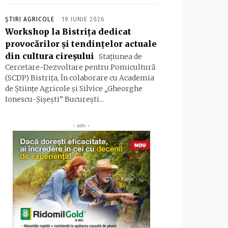
ȘTIRI AGRICOLE
19 IUNIE 2026
Workshop la Bistrița dedicat
provocărilor și tendințelor actuale
din cultura cireșului
Stațiunea de
Cercetare-Dezvoltare pentru Pomicultură
(SCDP) Bistrița, în colaborare cu Academia
de Științe Agricole și Silvice „Gheorghe
Ionescu-Șișești” București...
‹ adv ›