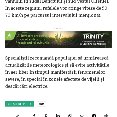
vântului în sudul Banatului și sud-vestul Olteniei.
În aceste regiuni, rafalele vor atinge viteze de 50–
70 km/h pe parcursul intervalului menționat.
‹ adv ›
Specialiștii recomandă populației să urmărească
actualizările meteorologice și să evite activitățile
în aer liber în timpul manifestării fenomenelor
severe, în special în zonele afectate de vijelii și
descărcări electrice.
CITEȘTE DESPRE ->
ANM