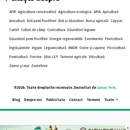
AFIR
Agricultura conservativă
Agricultura ecologică
APIA
Apicultură
Avicultură
Boli pomi fructifieri
Boli și dăunători
Bursa agricolă
Căpșun
Cartof
Culturi de câmp
Cunicultura
Dăunători legume
Dăunători pomi fructiferi
Energie regenerabilă
Evenimente
Floricultură
Îngrășăminte
Irigare
Legumicultură
MADR
Ovine și caprine
Piscicultură
Pomicultură
Porcine
Știai că?!
Terenuri agricole
Viticultură
Zmeur și mur
Zootehnie
©2026. Toate drepturile rezervate. Dezvoltat de
Jaman Tech
.
Blog
Despre noi
Publicitate
Contact
Termeni
Toate
×
×