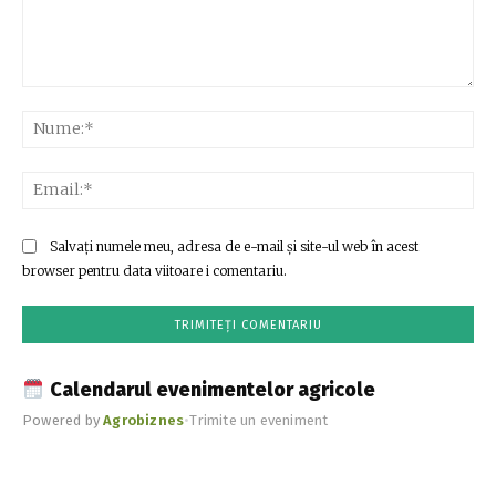
Comentariu:
Nu
Ema
Salvați numele meu, adresa de e-mail și site-ul web în acest
browser pentru data viitoare i comentariu.
Calendarul evenimentelor agricole
Powered by
Agrobiznes
•
Trimite un eveniment