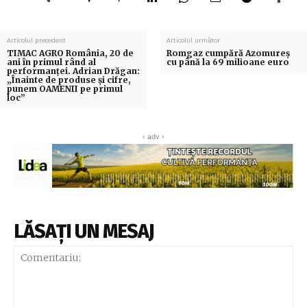
Articolul precedent
Articolul următor
TIMAC AGRO România, 20 de
Romgaz cumpără Azomureș
ani în primul rând al
cu până la 69 milioane euro
performanței. Adrian Drăgan:
„Înainte de produse și cifre,
punem OAMENII pe primul
loc”
‹ adv ›
LĂSAȚI UN MESAJ