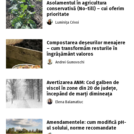
Asolamentul în agricultura
conservativă (No-till) – cui oferim
prioritate
Luminița Crivoi
Compostarea deșeurilor menajere
– cum transformăm resturile în
îngrășământ valoros
Andrei Gumovschi
Avertizarea ANM: Cod galben de
viscol în zone din 20 de judeţe,
începând de marţi dimineaţa
Elena Balamatiuc
Amendamentele: cum modifică pH-
ul solului, norme recomandate