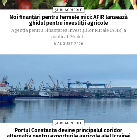
ȘTIRI AGRICOLE
Noi finanțări pentru fermele mici: AFIR lansează
ghidul pentru investiții agricole
Agenția pentru Finanțarea Investițiilor Rurale (AFIR) a
publicat Ghidul...
6 AUGUST 2026
ȘTIRI AGRICOLE
Portul Constanța devine principalul coridor
alternativ pentru exporturile agricole ale Ucrainei