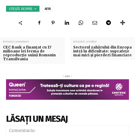
CITEȘTE DESPRE ->
AFIR
Articolul precedent
Articolul următor
CEC Bank a finanţat cu 17
Sectorul zahărului din Europa
milioane lei ferma de
intră în dificultate: suprafețe
reproducţie suină Romsuin
mai mici și pierderi financiare
Transilvania
‹ adv ›
LĂSAȚI UN MESAJ