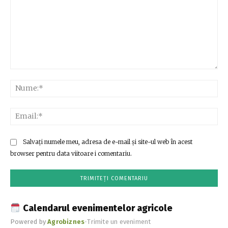
Comentariu:
Nu
Ema
Salvați numele meu, adresa de e-mail și site-ul web în acest
browser pentru data viitoare i comentariu.
Calendarul evenimentelor agricole
Powered by
Agrobiznes
•
Trimite un eveniment