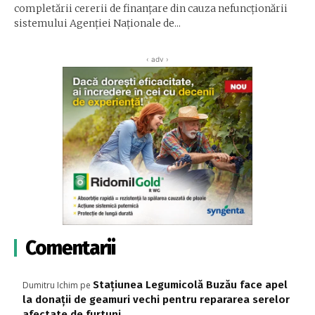
completării cererii de finanţare din cauza nefuncţionării
sistemului Agenţiei Naţionale de...
‹ adv ›
Comentarii
Stațiunea Legumicolă Buzău face apel
Dumitru Ichim
pe
la donații de geamuri vechi pentru repararea serelor
afectate de furtuni