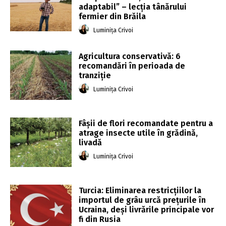
adaptabil” – lecția tânărului
fermier din Brăila
Luminița Crivoi
Agricultura conservativă: 6
recomandări în perioada de
tranziție
Luminița Crivoi
Fâșii de flori recomandate pentru a
atrage insecte utile în grădină,
livadă
Luminița Crivoi
Turcia: Eliminarea restricțiilor la
importul de grâu urcă prețurile în
Ucraina, deși livrările principale vor
fi din Rusia