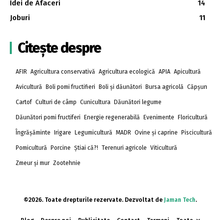
Idei de Afaceri
14
Joburi
11
Citește despre
AFIR
Agricultura conservativă
Agricultura ecologică
APIA
Apicultură
Avicultură
Boli pomi fructifieri
Boli și dăunători
Bursa agricolă
Căpșun
Cartof
Culturi de câmp
Cunicultura
Dăunători legume
Dăunători pomi fructiferi
Energie regenerabilă
Evenimente
Floricultură
Îngrășăminte
Irigare
Legumicultură
MADR
Ovine și caprine
Piscicultură
Pomicultură
Porcine
Știai că?!
Terenuri agricole
Viticultură
Zmeur și mur
Zootehnie
©2026. Toate drepturile rezervate. Dezvoltat de
Jaman Tech
.