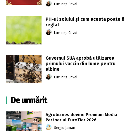
Luminița Crivoi
PH-ul solului și cum acesta poate fi
reglat
Luminița Crivoi
Guvernul SUA aprobă utilizarea
primului vaccin din lume pentru
albine
Luminița Crivoi
De urmărit
Agrobiznes devine Premium Media
Partner al EuroTier 2026
Sergiu Jaman