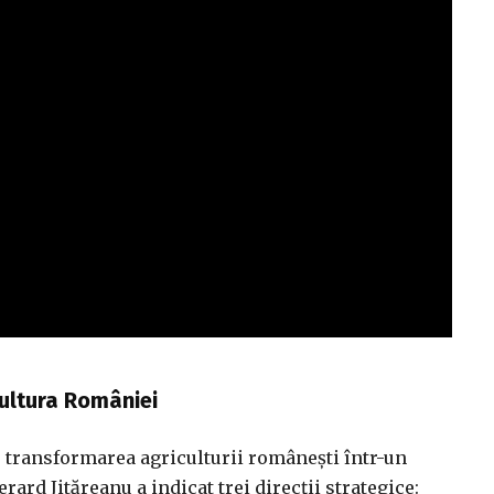
cultura României
u transformarea agriculturii românești într-un
rard Jităreanu a indicat trei direcții strategice: