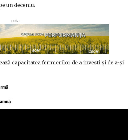
pe un deceniu.
‹ adv ›
ează capacitatea fermierilor de a investi și de a-și
fermă
toamnă