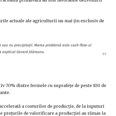
n această primăvară au fost favorabile dezvoltării
rile actuale ale agriculturii nu mai țin exclusiv de
sau nu precipitații. Marea problemă este cash-flow-ul
a explicat Gerard Jităreanu.
tiv 70% dintre fermele cu suprafețe de peste 100 de
ante.
accelerată a costurilor de producție, de la inputuri
e prețurile de valorificare a producției au rămas la