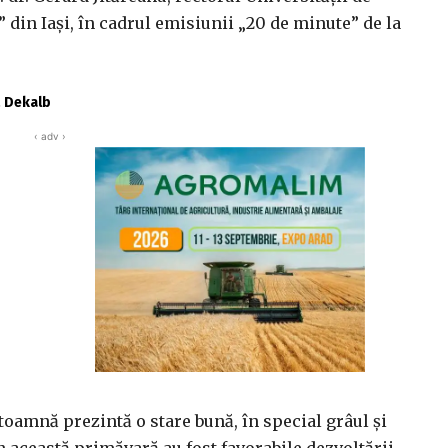
” din Iași, în cadrul emisiunii „20 de minute” de la
ă Dekalb
‹ adv ›
 toamnă prezintă o stare bună, în special grâul și