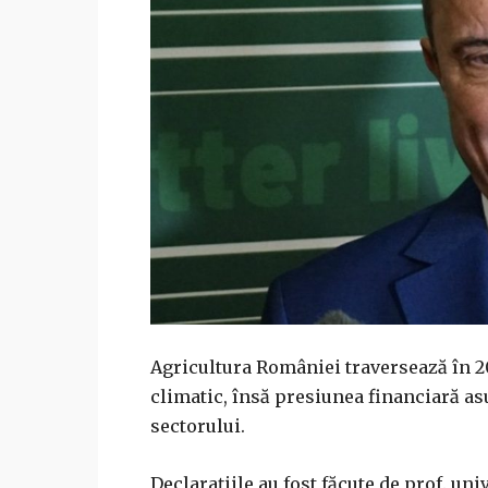
Agricultura României traversează în 2
climatic, însă presiunea financiară a
sectorului.
Declarațiile au fost făcute de prof. uni