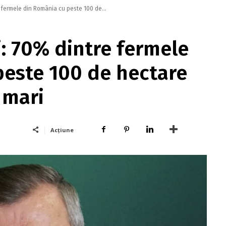
 fermele din România cu peste 100 de...
i: 70% dintre fermele
peste 100 de hectare
 mari
Acțiune