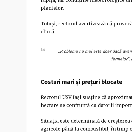
rapița, iar condițiile meteorologice di
plantelor.
Totuși, rectorul avertizează că provocă
climă.
„Problema nu mai este doar dacă avem 
fermelor”, 
Costuri mari și prețuri blocate
Rectorul USV Iași susține că aproxima
hectare se confruntă cu datorii import
Situația este determinată de creșterea 
agricole până la combustibil, în timp c