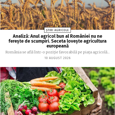
ȘTIRI AGRICOLE
Analiză: Anul agricol bun al României nu ne
ferește de scumpiri. Seceta lovește agricultura
europeană
România se află într-o poziție favorabilă pe piața agricolă...
10 AUGUST 2026