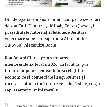
Din delegaţia română au mai făcut parte secretarii
de stat Emil Dumitru şi Mihaly Zoltan-Jozsef şi
preşedintele Autorităţii Naţionale Sanitare
Veterinare şi pentru Siguranţa Alimentelor
(ANSVSA), Alexandru Bociu.
România şi China, prin semnarea
memorandumului din 2026, au făcut un pas
important pentru consolidarea relaţiilor
economice şi comerciale în agricultură şi
industria alimentară dintre cele două state, susţin
reprezentanţii ministerului.
„Asistăm la un moment istoric şi vedem o creştere