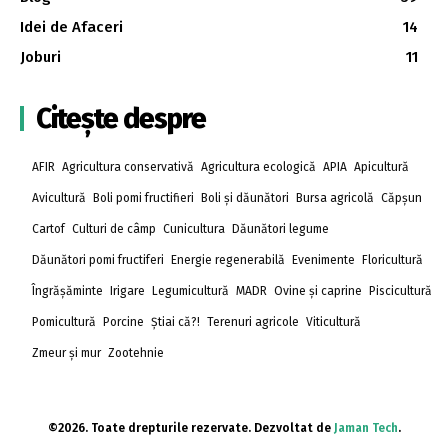
Idei de Afaceri
14
Joburi
11
Citește despre
AFIR
Agricultura conservativă
Agricultura ecologică
APIA
Apicultură
Avicultură
Boli pomi fructifieri
Boli și dăunători
Bursa agricolă
Căpșun
Cartof
Culturi de câmp
Cunicultura
Dăunători legume
Dăunători pomi fructiferi
Energie regenerabilă
Evenimente
Floricultură
Îngrășăminte
Irigare
Legumicultură
MADR
Ovine și caprine
Piscicultură
Pomicultură
Porcine
Știai că?!
Terenuri agricole
Viticultură
Zmeur și mur
Zootehnie
©2026. Toate drepturile rezervate. Dezvoltat de
Jaman Tech
.