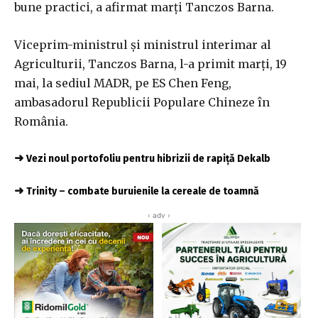
bune practici, a afirmat marţi Tanczos Barna.
Viceprim-ministrul şi ministrul interimar al
Agriculturii, Tanczos Barna, l-a primit marţi, 19
mai, la sediul MADR, pe ES Chen Feng,
ambasadorul Republicii Populare Chineze în
România.
➜
Vezi noul portofoliu pentru hibrizii de rapiță Dekalb
➜
Trinity – combate buruienile la cereale de toamnă
‹ adv ›