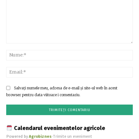
Comentariu:
Nu
Ema
Salvați numele meu, adresa de e-mail și site-ul web în acest
browser pentru data viitoare i comentariu.
Calendarul evenimentelor agricole
Powered by
Agrobiznes
•
Trimite un eveniment