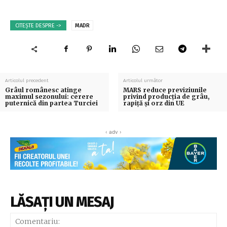
CITEȘTE DESPRE ->
MADR
Articolul precedent
Articolul următor
Grâul românesc atinge
MARS reduce previziunile
maximul sezonului: cerere
privind producția de grâu,
puternică din partea Turciei
rapiță și orz din UE
‹ adv ›
LĂSAȚI UN MESAJ