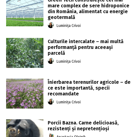
mare complex de sere hidroponice
din România, alimentat cu energie
geotermală
Luminița Crivoi
Culturile intercalate – mai multă
performanță pentru aceeași
parcelă
Luminița Crivoi
Înierbarea terenurilor agricole – de
ce este importantă, specii
recomandate
Luminița Crivoi
Porcii Bazna. Carne delicioasă,
rezistenți și nepretențioși