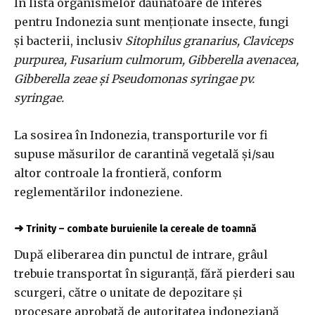
În lista organismelor dăunătoare de interes
pentru Indonezia sunt menționate insecte, fungi
și bacterii, inclusiv
Sitophilus granarius, Claviceps
purpurea, Fusarium culmorum, Gibberella avenacea,
Gibberella zeae și Pseudomonas syringae pv.
syringae.
La sosirea în Indonezia, transporturile vor fi
supuse măsurilor de carantină vegetală și/sau
altor controale la frontieră, conform
reglementărilor indoneziene.
➜
Trinity – combate buruienile la cereale de toamnă
După eliberarea din punctul de intrare, grâul
trebuie transportat în siguranță, fără pierderi sau
scurgeri, către o unitate de depozitare și
procesare aprobată de autoritatea indoneziană