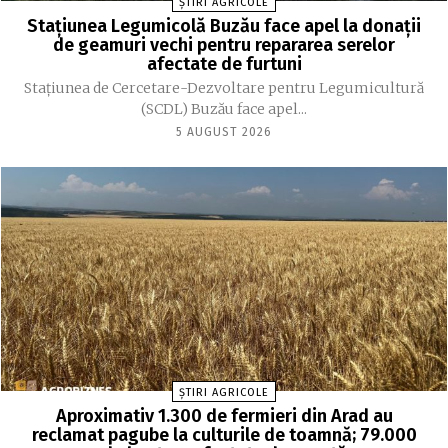
ȘTIRI AGRICOLE
Stațiunea Legumicolă Buzău face apel la donații
de geamuri vechi pentru repararea serelor
afectate de furtuni
Stațiunea de Cercetare-Dezvoltare pentru Legumicultură
(SCDL) Buzău face apel...
5 AUGUST 2026
ȘTIRI AGRICOLE
Aproximativ 1.300 de fermieri din Arad au
reclamat pagube la culturile de toamnă; 79.000