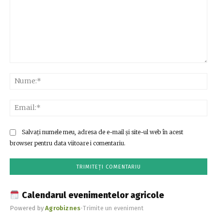
Comentariu:
Nu
Ema
Salvați numele meu, adresa de e-mail și site-ul web în acest
browser pentru data viitoare i comentariu.
Calendarul evenimentelor agricole
Powered by
Agrobiznes
•
Trimite un eveniment