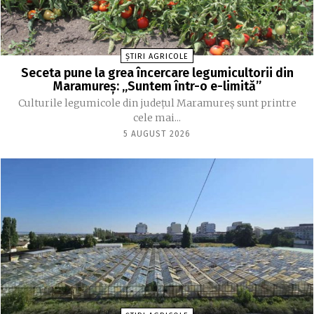
ȘTIRI AGRICOLE
Seceta pune la grea încercare legumicultorii din
Maramureș: „Suntem într-o e-limită”
Culturile legumicole din județul Maramureș sunt printre
cele mai...
5 AUGUST 2026