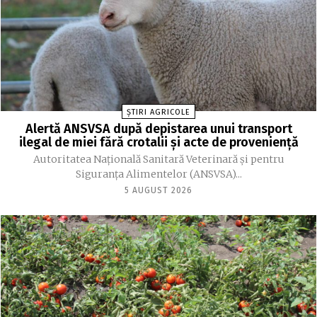
ȘTIRI AGRICOLE
Alertă ANSVSA după depistarea unui transport
ilegal de miei fără crotalii și acte de proveniență
Autoritatea Naţională Sanitară Veterinară şi pentru
Siguranţa Alimentelor (ANSVSA)...
5 AUGUST 2026