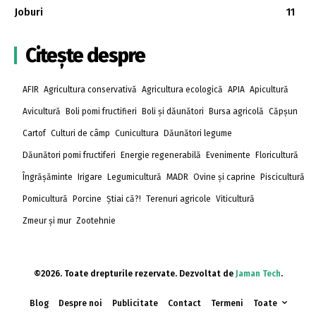
Joburi
11
Citește despre
AFIR
Agricultura conservativă
Agricultura ecologică
APIA
Apicultură
Avicultură
Boli pomi fructifieri
Boli și dăunători
Bursa agricolă
Căpșun
Cartof
Culturi de câmp
Cunicultura
Dăunători legume
Dăunători pomi fructiferi
Energie regenerabilă
Evenimente
Floricultură
Îngrășăminte
Irigare
Legumicultură
MADR
Ovine și caprine
Piscicultură
Pomicultură
Porcine
Știai că?!
Terenuri agricole
Viticultură
Zmeur și mur
Zootehnie
©2026. Toate drepturile rezervate. Dezvoltat de
Jaman Tech
.
Blog
Despre noi
Publicitate
Contact
Termeni
Toate