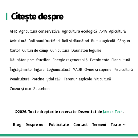
Citește despre
AFIR
Agricultura conservativă
Agricultura ecologică
APIA
Apicultură
Avicultură
Boli pomi fructifieri
Boli și dăunători
Bursa agricolă
Căpșun
Cartof
Culturi de câmp
Cunicultura
Dăunători legume
Dăunători pomi fructiferi
Energie regenerabilă
Evenimente
Floricultură
Îngrășăminte
Irigare
Legumicultură
MADR
Ovine și caprine
Piscicultură
Pomicultură
Porcine
Știai că?!
Terenuri agricole
Viticultură
Zmeur și mur
Zootehnie
©2026. Toate drepturile rezervate. Dezvoltat de
Jaman Tech
.
Blog
Despre noi
Publicitate
Contact
Termeni
Toate