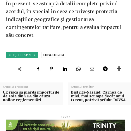
În prezent, se așteaptă detalii complete privind
acordul, în special în ceea ce privește protecția
indicațiilor geografice și gestionarea
contingentelor tarifare, pentru a evalua impactul
său concret.
CITEȘTE DESPRE ->
COPA-COGECA
Articolul precedent
Articolul următor
UE riscă să piardă importurile
Bistrița-Năsăud: Carnea de
de soia din SUA din cauza
miel, mai scumpă decât anul
noilor reglementări
trecut, potrivit șefului DSVSA
‹ adv ›