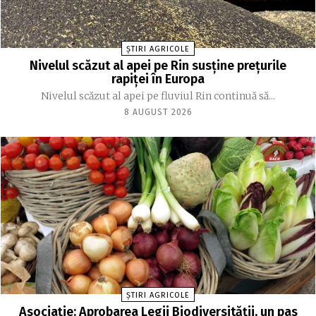
ȘTIRI AGRICOLE
Nivelul scăzut al apei pe Rin susține prețurile
rapiței în Europa
Nivelul scăzut al apei pe fluviul Rin continuă să...
8 AUGUST 2026
ȘTIRI AGRICOLE
Asociație: Aprobarea Legii Biodiversității, un pas