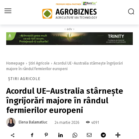
‹ adv ›
Homepage
Știri Agricole
Acordul UE–Australia stârnește îngrijorări
majore în rândul fermierilor europeni
ȘTIRI AGRICOLE
Acordul UE–Australia stârnește
îngrijorări majore în rândul
fermierilor europeni
Elena Balamatiuc
4091
24 martie 2026