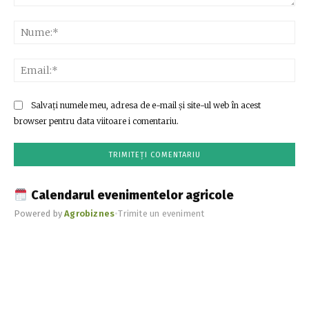
Comentariu:
Nu
Ema
Salvați numele meu, adresa de e-mail și site-ul web în acest
browser pentru data viitoare i comentariu.
Calendarul evenimentelor agricole
Powered by
Agrobiznes
•
Trimite un eveniment