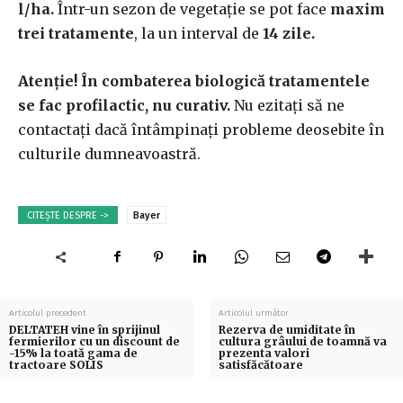
l/ha.
Într-un sezon de vegetație se pot face
maxim
trei tratamente
, la un interval de
14 zile.
Atenție! În combaterea biologică tratamentele
se fac profilactic, nu curativ.
Nu ezitați să ne
contactați dacă întâmpinați probleme deosebite în
culturile dumneavoastră.
CITEȘTE DESPRE ->
Bayer
Articolul precedent
Articolul următor
DELTATEH vine în sprijinul
Rezerva de umiditate în
fermierilor cu un discount de
cultura grâului de toamnă va
-15% la toată gama de
prezenta valori
tractoare SOLIS
satisfăcătoare