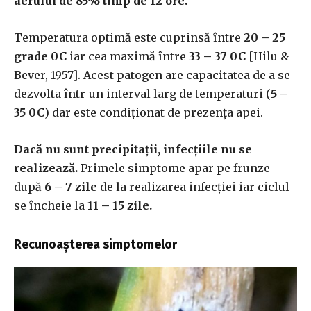
aerului de 85% timp de 12 ore.
Temperatura optimă este cuprinsă între
20 – 25
grade 0C
iar cea maximă între
33 – 37 0C
[Hilu &
Bever, 1957]. Acest patogen are capacitatea de a se
dezvolta într-un interval larg de temperaturi (
5 –
35 0C
) dar este condiționat de prezența apei.
Dacă nu sunt precipitații, infecțiile nu se
realizează.
Primele simptome apar pe frunze
după
6 – 7 zile
de la realizarea infecției iar ciclul
se încheie la
11 – 15 zile.
Recunoașterea simptomelor