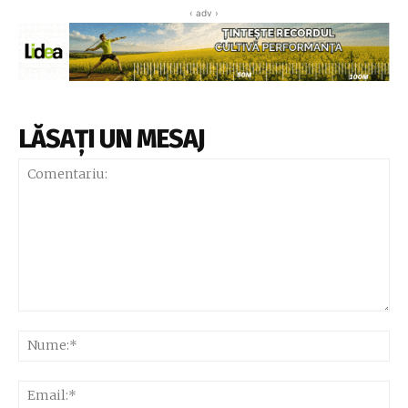
‹ adv ›
LĂSAȚI UN MESAJ
Comentariu:
Nu
Ema