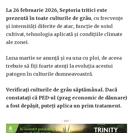
La 26 februarie 2026, Septoria tritici este
prezentă în toate culturile de grâu
, cu frecvențe
și intensități diferite de atac, funcție de soiul
cultivat, tehnologia aplicată și condițiile climate
ale zonei.
Luna martie se anunță și ea una cu ploi, de aceea
trebuie să fiți foarte atenți la evoluția acestui
patogen în culturile dumneavoastră.
Verificați culturile de grâu săptămânal. Dacă
constatați că PED-ul (prag economic de dăunare)
a fost depășit, puteți aplica un prim tratament.
‹ adv ›