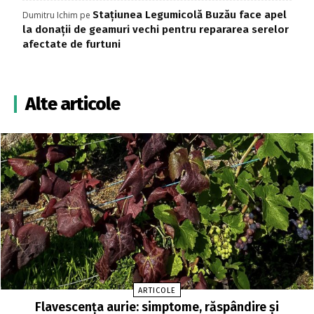
Stațiunea Legumicolă Buzău face apel
Dumitru Ichim
pe
la donații de geamuri vechi pentru repararea serelor
afectate de furtuni
Alte articole
ARTICOLE
Flavescența aurie: simptome, răspândire și