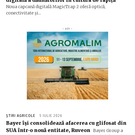
digitală a dăunătorilor în cultura de rapiță
Noua capcană digitală MagicTrap 2 oferă optică,
conectivitate și...
‹ adv ›
ȘTIRI AGRICOLE
5 IULIE 2026
Bayer își consolidează afacerea cu glifosat din
SUA într-o nouă entitate, Ruveon
Bayer Group a