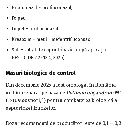
Proquinazid + protioconazol;
Folpet;
Folpet + protioconazol;
Kresoxim – metil + mefentrifluconazol
Sulf + sulfat de cupru tribazic [după aplicația
PESTICIDE 2.25.12.4, 2026].
Măsuri biologice de control
Din decembrie 2025 a fost omologat în România
un biopreparat pe bază de
Pythium oligandrum
M1
(1×109 oospori/l)
pentru combaterea biologică a
septoriozei frunzelor.
Doza recomandată de producători este de
0,1 – 0,2