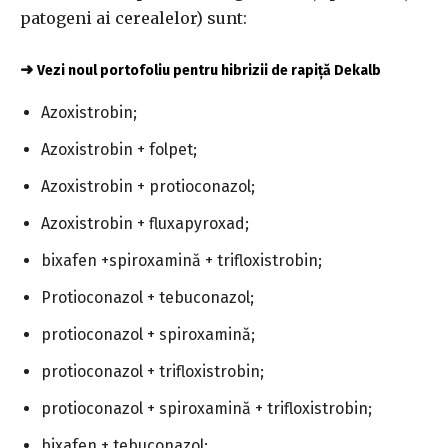
patogeni ai cerealelor) sunt:
➜
Vezi noul portofoliu pentru hibrizii de rapiță Dekalb
Azoxistrobin;
Azoxistrobin + folpet;
Azoxistrobin + protioconazol;
Azoxistrobin + fluxapyroxad;
bixafen +spiroxamină + trifloxistrobin;
Protioconazol + tebuconazol;
protioconazol + spiroxamină;
protioconazol + trifloxistrobin;
protioconazol + spiroxamină + trifloxistrobin;
bixafen + tebuconazol;