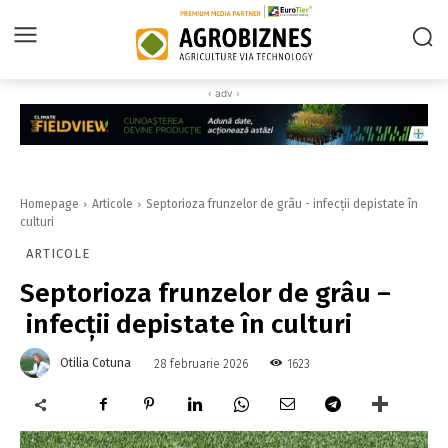
‹ adv ›
Homepage
Articole
Septorioza frunzelor de grâu - infecții depistate în
culturi
ARTICOLE
Septorioza frunzelor de grâu –
infecții depistate în culturi
Otilia Cotuna
1623
28 februarie 2026