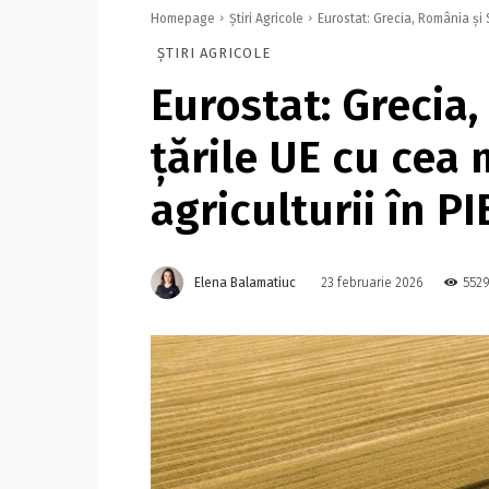
Homepage
Știri Agricole
Eurostat: Grecia, România şi 
ȘTIRI AGRICOLE
Eurostat: Grecia,
ţările UE cu cea
agriculturii în PI
Elena Balamatiuc
5529
23 februarie 2026