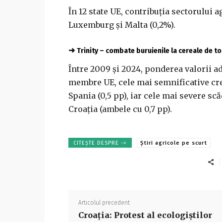
În 12 state UE, contribuţia sectorului a
Luxemburg şi Malta (0,2%).
➜
Trinity – combate buruienile la cereale de 
Între 2009 şi 2024, ponderea valorii adă
membre UE, cele mai semnificative creşt
Spania (0,5 pp), iar cele mai severe scă
Croaţia (ambele cu 0,7 pp).
CITEȘTE DESPRE ->
Știri agricole pe scurt
Articolul precedent
Croaţia: Protest al ecologiştilor