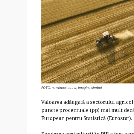
FOTO: newtimes.co.rw; Imagine simbol
Valoarea adăugată a sectorului agricol 
puncte procentuale (pp) mai mult decât
European pentru Statistică (Eurostat).
Ponderea agriculturii în PIB a fost sem