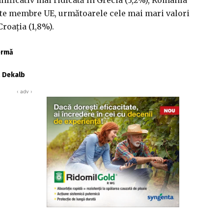
state membre UE, următoarele cele mai mari valori
Croaţia (1,8%).
fermă
ă Dekalb
‹ adv ›