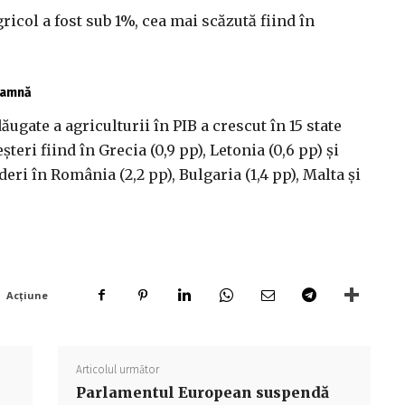
gricol a fost sub 1%, cea mai scăzută fiind în
toamnă
ugate a agriculturii în PIB a crescut în 15 state
eri fiind în Grecia (0,9 pp), Letonia (0,6 pp) şi
deri în România (2,2 pp), Bulgaria (1,4 pp), Malta şi
Acțiune
Articolul următor
Parlamentul European suspendă