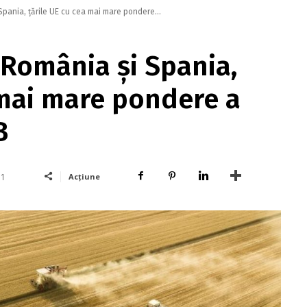
Spania, ţările UE cu cea mai mare pondere...
 România şi Spania,
 mai mare pondere a
B
Acțiune
1