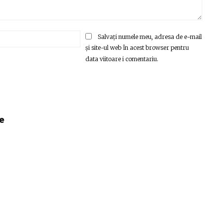
Email:*
Salvați numele meu, adresa de e-mail
și site-ul web în acest browser pentru
data viitoare i comentariu.
e