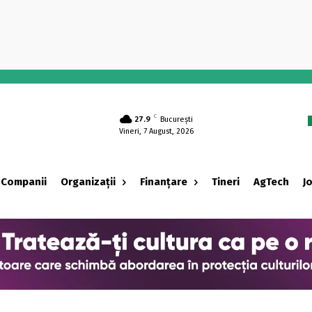
-
C
27.9
București
Vineri, 7 August, 2026
Companii
Organizații
Finanțare
Tineri
AgTech
J
‹ adv ›