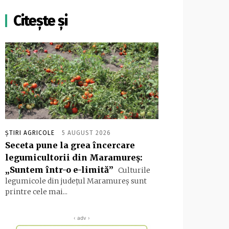
Citește și
ȘTIRI AGRICOLE
5 AUGUST 2026
Seceta pune la grea încercare
legumicultorii din Maramureș:
„Suntem într-o e-limită”
Culturile
legumicole din județul Maramureș sunt
printre cele mai...
‹ adv ›