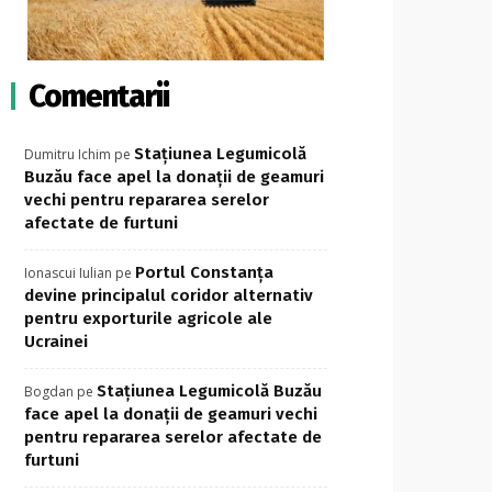
Comentarii
Stațiunea Legumicolă
Dumitru Ichim
pe
Buzău face apel la donații de geamuri
vechi pentru repararea serelor
afectate de furtuni
Portul Constanța
Ionascui Iulian
pe
devine principalul coridor alternativ
pentru exporturile agricole ale
Ucrainei
Stațiunea Legumicolă Buzău
Bogdan
pe
face apel la donații de geamuri vechi
pentru repararea serelor afectate de
furtuni