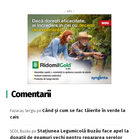
‹ adv ›
Comentarii
Când și cum se fac tăierile în verde la
Fazacaș Sergiu
pe
cais
Stațiunea Legumicolă Buzău face apel la
SCDL Buzău
pe
donații de geamuri vechi pentru repararea serelor