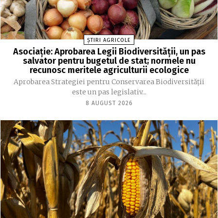
ȘTIRI AGRICOLE
Asociație: Aprobarea Legii Biodiversității, un pas
salvator pentru bugetul de stat; normele nu
recunosc meritele agriculturii ecologice
Aprobarea Strategiei pentru Conservarea Biodiversității
este un pas legislativ...
8 AUGUST 2026