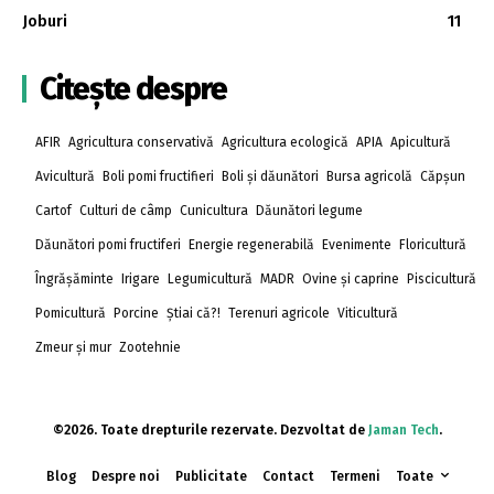
Joburi
11
Citește despre
AFIR
Agricultura conservativă
Agricultura ecologică
APIA
Apicultură
Avicultură
Boli pomi fructifieri
Boli și dăunători
Bursa agricolă
Căpșun
Cartof
Culturi de câmp
Cunicultura
Dăunători legume
Dăunători pomi fructiferi
Energie regenerabilă
Evenimente
Floricultură
Îngrășăminte
Irigare
Legumicultură
MADR
Ovine și caprine
Piscicultură
Pomicultură
Porcine
Știai că?!
Terenuri agricole
Viticultură
Zmeur și mur
Zootehnie
©2026. Toate drepturile rezervate. Dezvoltat de
Jaman Tech
.
Blog
Despre noi
Publicitate
Contact
Termeni
Toate