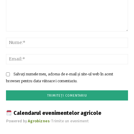
Comentariu:
Nu
Ema
Salvați numele meu, adresa de e-mail și site-ul web în acest
browser pentru data viitoare i comentariu.
Calendarul evenimentelor agricole
Powered by
Agrobiznes
•
Trimite un eveniment