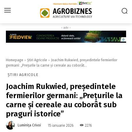
‹ adv ›
Homepage
Știri Agricole
Joachim Rukwied, președintele fermierilor
germani: „Prețurile la carne și cereale au coborât...
ȘTIRI AGRICOLE
Joachim Rukwied, președintele
fermierilor germani: „Prețurile la
carne și cereale au coborât sub
praguri istorice”
Luminița Crivoi
2276
15 ianuarie 2026