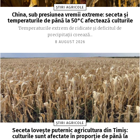
ȘTIRI AGRICOLE
China, sub presiunea vremii extreme: seceta și
temperaturile de până la 50°C afectează culturile
Temperaturile extrem de ridicate și deficitul de
precipitații creează...
8 AUGUST 2026
ȘTIRI AGRICOLE
Seceta lovește puternic agricultura din Timiș:
culturile sunt afectate în proporție de până la