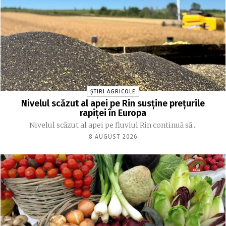
ȘTIRI AGRICOLE
Nivelul scăzut al apei pe Rin susține prețurile
rapiței în Europa
Nivelul scăzut al apei pe fluviul Rin continuă să...
8 AUGUST 2026