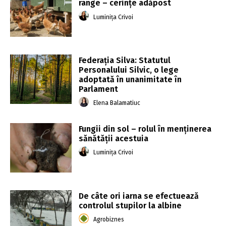
range – cerințe adăpost
Luminița Crivoi
Federaţia Silva: Statutul
Personalului Silvic, o lege
adoptată în unanimitate în
Parlament
Elena Balamatiuc
Fungii din sol – rolul în menținerea
sănătății acestuia
Luminița Crivoi
De câte ori iarna se efectuează
controlul stupilor la albine
Agrobiznes