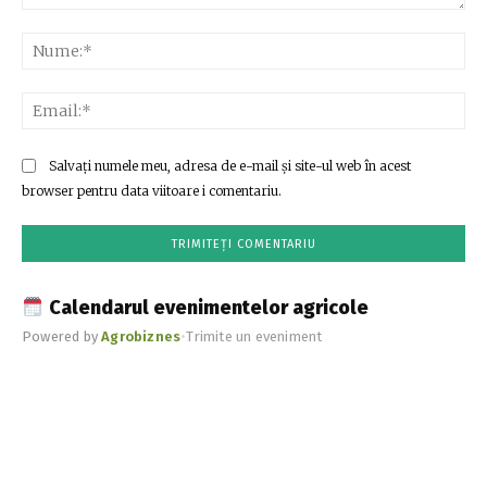
Comentariu:
Nu
Ema
Salvați numele meu, adresa de e-mail și site-ul web în acest
browser pentru data viitoare i comentariu.
Calendarul evenimentelor agricole
Powered by
Agrobiznes
•
Trimite un eveniment