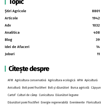
Topic
Știri Agricole
8801
Articole
1942
Adv
1032
Analitica
408
Blog
39
Idei de Afaceri
14
Joburi
11
Citește despre
AFIR
Agricultura conservativă
Agricultura ecologică
APIA
Apicultură
Avicultură
Boli pomi fructifieri
Boli și dăunători
Bursa agricolă
Căpșun
Cartof
Culturi de câmp
Cunicultura
Dăunători legume
Dăunători pomi fructiferi
Energie regenerabilă
Evenimente
Floricultură