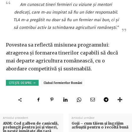
Am cunoscut tineri fermieri cu viziune și mentori
dedicați, care m-au inspirat să fiu un lider responsabil.
TLA m-a pregătit nu doar să fiu un fermier mai bun, ci și
să contribui activ la schimbarea agriculturii românești.”
Povestea sa reflectă misiunea programului:
atragerea și formarea tinerilor capabili să ducă
mai departe agricultura românească, cu o
abordare competitivă și sustenabilă.
CITEȘTE DESPRE ->
Clubul Fermierilor Români
Articolul precedent
Articolul următor
ANM: Cod galben de caniculă,
Goji – cum tăiem și îngrijim
prelungit pentru joi şi vineri,
arbuștii pentru o recoltă bună
în peste jumătate din ţară