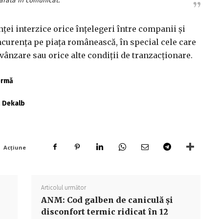
arată în comunicat.
ţei interzice orice înţelegeri între companii şi
ncurenţa pe piaţa românească, în special cele care
vânzare sau orice alte condiţii de tranzacţionare.
fermă
ă Dekalb
Acțiune
Articolul următor
ANM: Cod galben de caniculă și
disconfort termic ridicat în 12