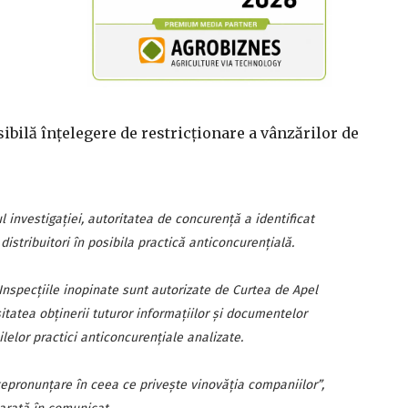
sibilă înţelegere de restricţionare a vânzărilor de
ul investigaţiei, autoritatea de concurenţă a identificat
 distribuitori în posibila practică anticoncurenţială.
 Inspecţiile inopinate sunt autorizate de Curtea de Apel
sitatea obţinerii tuturor informaţiilor şi documentelor
ilelor practici anticoncurenţiale analizate.
epronunţare în ceea ce priveşte vinovăţia companiilor”,