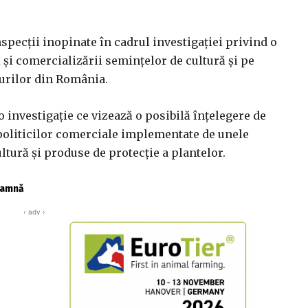
nspecţii inopinate în cadrul investigaţiei privind o
 şi comercializării seminţelor de cultură şi pe
turilor din România.
 investigaţie ce vizează o posibilă înţelegere de
 politicilor comerciale implementate de unele
ltură şi produse de protecţie a plantelor.
toamnă
‹ adv ›