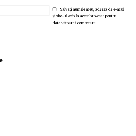
Email:*
Salvați numele meu, adresa de e-mail
și site-ul web în acest browser pentru
data viitoare i comentariu.
e