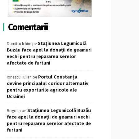
Comentarii
Stațiunea Legumicolă
Dumitru Ichim
pe
Buzău face apel la donații de geamuri
vechi pentru repararea serelor
afectate de furtuni
Portul Constanța
Ionascui Iulian
pe
devine principalul coridor alternativ
pentru exporturile agricole ale
Ucrainei
Stațiunea Legumicolă Buzău
Bogdan
pe
face apel la donații de geamuri vechi
pentru repararea serelor afectate de
furtuni