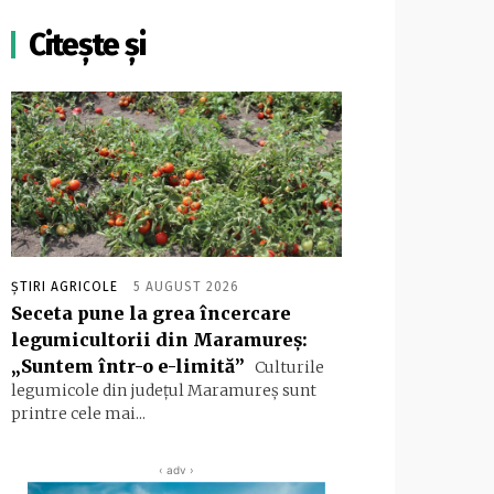
Citește și
ȘTIRI AGRICOLE
5 AUGUST 2026
Seceta pune la grea încercare
legumicultorii din Maramureș:
„Suntem într-o e-limită”
Culturile
legumicole din județul Maramureș sunt
printre cele mai...
‹ adv ›