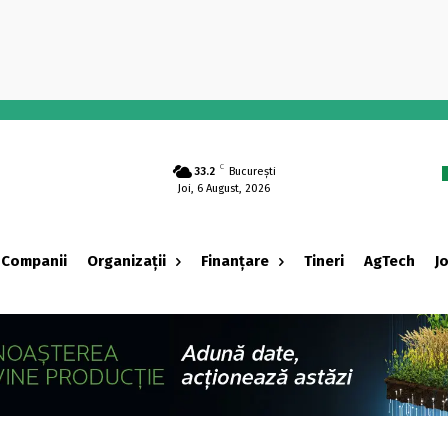
-
C
33.2
București
Joi, 6 August, 2026
Companii
Organizații
Finanțare
Tineri
AgTech
J
‹ adv ›