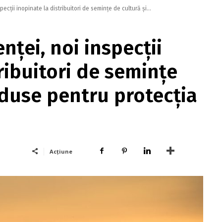
pecţii inopinate la distribuitori de seminţe de cultură şi...
nţei, noi inspecţii
ribuitori de seminţe
oduse pentru protecţia
Acțiune