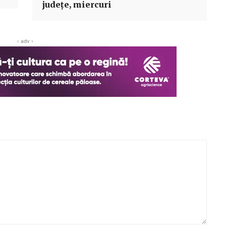
județe, miercuri
‹ adv ›