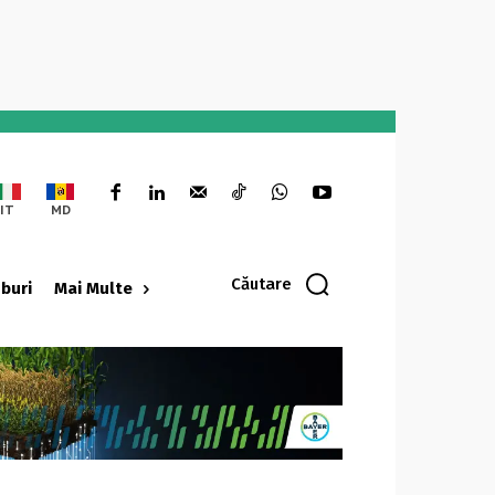
IT
MD
Căutare
oburi
Mai Multe