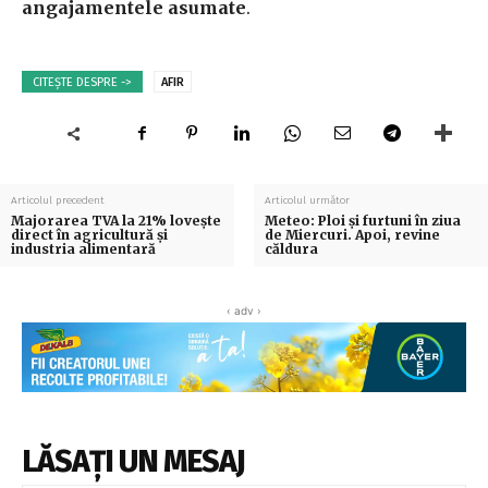
angajamentele asumate
.
CITEȘTE DESPRE ->
AFIR
Articolul precedent
Articolul următor
Majorarea TVA la 21% lovește
Meteo: Ploi și furtuni în ziua
direct în agricultură și
de Miercuri. Apoi, revine
industria alimentară
căldura
‹ adv ›
LĂSAȚI UN MESAJ