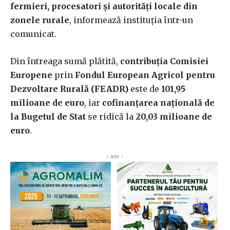
fermieri, procesatori şi autorităţi locale din
zonele rurale
, informează instituţia într-un
comunicat.
Din întreaga sumă plătită,
contribuţia Comisiei
Europene
prin
Fondul European Agricol pentru
Dezvoltare Rurală (FEADR)
este de
101,95
milioane de euro
, iar
cofinanţarea naţională de
la Bugetul de Stat
se ridică la
20,03 milioane de
euro
.
‹ adv ›