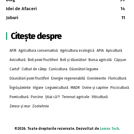
Idei de Afaceri
14
Joburi
11
Citește despre
AFIR
Agricultura conservativă
Agricultura ecologică
APIA
Apicultură
Avicultură
Boli pomi fructifieri
Boli și dăunători
Bursa agricolă
Căpșun
Cartof
Culturi de câmp
Cunicultura
Dăunători legume
Dăunători pomi fructiferi
Energie regenerabilă
Evenimente
Floricultură
Îngrășăminte
Irigare
Legumicultură
MADR
Ovine și caprine
Piscicultură
Pomicultură
Porcine
Știai că?!
Terenuri agricole
Viticultură
Zmeur și mur
Zootehnie
©2026. Toate drepturile rezervate. Dezvoltat de
Jaman Tech
.