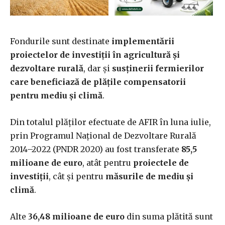
Fondurile sunt destinate
implementării
proiectelor de investiţii în agricultură şi
dezvoltare rurală
, dar şi
susţinerii fermierilor
care beneficiază de plăţile compensatorii
pentru mediu şi climă
.
Din totalul plăţilor efectuate de AFIR în luna iulie,
prin Programul Naţional de Dezvoltare Rurală
2014–2022 (PNDR 2020) au fost transferate
85,5
milioane de euro
, atât pentru
proiectele de
investiţii
, cât şi pentru
măsurile de mediu şi
climă
.
Alte
36,48 milioane de euro
din suma plătită sunt