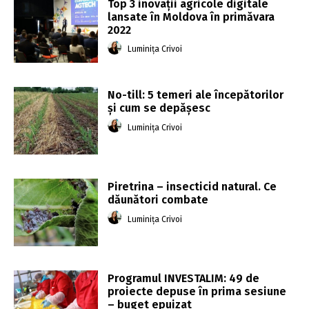
Top 3 inovații agricole digitale
lansate în Moldova în primăvara
2022
Luminița Crivoi
No-till: 5 temeri ale începătorilor
și cum se depășesc
Luminița Crivoi
Piretrina – insecticid natural. Ce
dăunători combate
Luminița Crivoi
Programul INVESTALIM: 49 de
proiecte depuse în prima sesiune
– buget epuizat