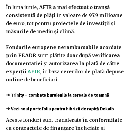
În luna iunie,
AFIR a mai efectuat o tranşă
consistentă de plăţi
în valoare de
97,9 milioane
de euro
, tot pentru
proiectele de investiţii
şi
măsurile de mediu şi climă
.
Fondurile europene nerambursabile acordate
prin FEADR
sunt plătite
doar după verificarea
documentației
și
autorizarea la plată de către
experţii
AFIR
, în baza
cererilor de plată depuse
online
de beneficiari.
➜
Trinity – combate buruienile la cereale de toamnă
➜
Vezi noul portofoliu pentru hibrizii de rapiță Dekalb
Aceste fonduri sunt transferate
în conformitate
cu contractele de finanţare încheiate
şi