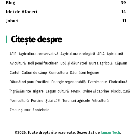
Blog
39
Idei de Afaceri
14
Joburi
11
Citește despre
AFIR
Agricultura conservativă
Agricultura ecologică
APIA
Apicultură
Avicultură
Boli pomi fructifieri
Boli și dăunători
Bursa agricolă
Căpșun
Cartof
Culturi de câmp
Cunicultura
Dăunători legume
Dăunători pomi fructiferi
Energie regenerabilă
Evenimente
Floricultură
Îngrășăminte
Irigare
Legumicultură
MADR
Ovine și caprine
Piscicultură
Pomicultură
Porcine
Știai că?!
Terenuri agricole
Viticultură
Zmeur și mur
Zootehnie
©2026. Toate drepturile rezervate. Dezvoltat de
Jaman Tech
.