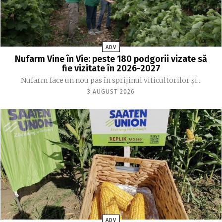
ADV
Nufarm Vine în Vie: peste 180 podgorii vizate să
fie vizitate în 2026-2027
Nufarm face un nou pas în sprijinul viticultorilor și...
3 AUGUST 2026
ADV