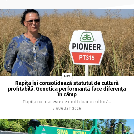
ADV
Rapița își consolidează statutul de cultură
profitabilă. Genetica performantă face diferența
în câmp
Rapița nu mai este de mult doar o cultură...
5 AUGUST 2026