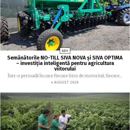
ADV
Semănătorile NO-TILL SIVA NOVA și SIVA OPTIMA
– investiția inteligentă pentru agricultura
viitorului
Într-o perioadă în care fiecare litru de motorină, fiecare...
4 AUGUST 2026