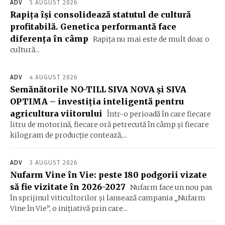
ADV
5 AUGUST 2026
Rapița își consolidează statutul de cultură
profitabilă. Genetica performantă face
diferența în câmp
Rapița nu mai este de mult doar o
cultură...
ADV
4 AUGUST 2026
Semănătorile NO-TILL SIVA NOVA și SIVA
OPTIMA – investiția inteligentă pentru
agricultura viitorului
Într-o perioadă în care fiecare
litru de motorină, fiecare oră petrecută în câmp și fiecare
kilogram de producție contează,...
ADV
3 AUGUST 2026
Nufarm Vine în Vie: peste 180 podgorii vizate
să fie vizitate în 2026-2027
Nufarm face un nou pas
în sprijinul viticultorilor și lansează campania „Nufarm
Vine în Vie”, o inițiativă prin care...