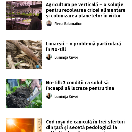
Agricultura pe verticală – o soluție
pentru rezolvarea crizei alimentare
și colonizarea planetelor în viitor
Elena Balamatiuc
Limacșii – o problemă particulară
în No-till
Luminița Crivoi
No-till: 3 condiții ca solul să
înceapă să lucreze pentru tine
Luminița Crivoi
Cod roşu de caniculă în trei sferturi
din ţară și secetă pedologică la