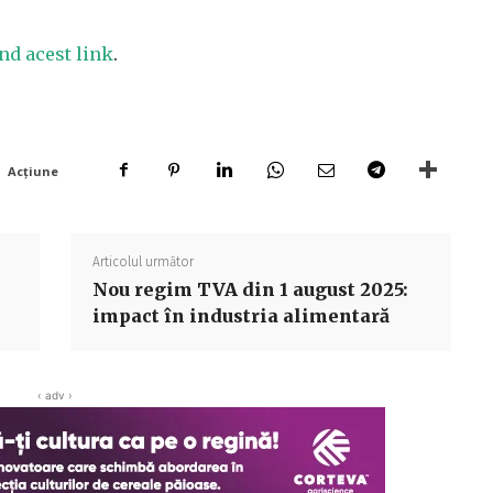
nd acest link
.
Acțiune
Articolul următor
Nou regim TVA din 1 august 2025:
impact în industria alimentară
‹ adv ›