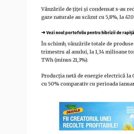
Vânzările de ţiţei şi condensat s-au re
gaze naturale au scăzut cu 5,8%, la 47.0
➜
Vezi noul portofoliu pentru hibrizii de rapiț
În schimb, vânzările totale de produse 
trimestru al anului, la 1,34 milioane ton
TWh (minus 21,3%).
Producţia netă de energie electrică la 
cu 50% comparativ cu perioada ianuar