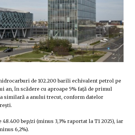
 hidrocarburi de 102.200 barili echivalent petrol pe
stui an, în scădere cu aproape 5% faţă de primul
a similară a anului trecut, conform datelor
eşti.
e 48.400 bep/zi (minus 3,3% raportat la T1 2025), iar
(minus 6,2%).