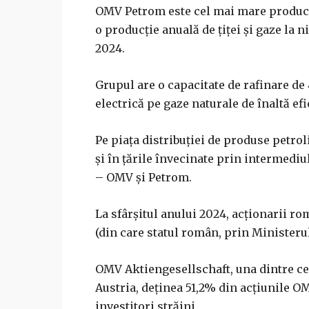
OMV Petrom este cel mai mare producăt
o producţie anuală de ţiţei şi gaze la 
2024.
Grupul are o capacitate de rafinare de
electrică pe gaze naturale de înaltă ef
Pe piaţa distribuţiei de produse petr
şi în ţările învecinate prin intermedi
– OMV şi Petrom.
La sfârşitul anului 2024, acţionarii r
(din care statul român, prin Ministerul
OMV Aktiengesellschaft, una dintre ce
Austria, deţinea 51,2% din acţiunile OM
investitori străini.