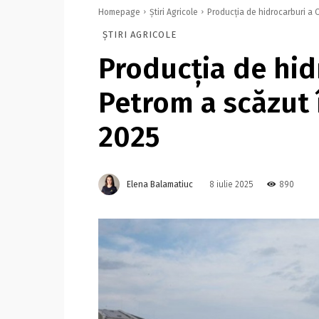
Homepage
Știri Agricole
Producţia de hidrocarburi a O
ȘTIRI AGRICOLE
Producţia de hi
Petrom a scăzut 
2025
Elena Balamatiuc
890
8 iulie 2025