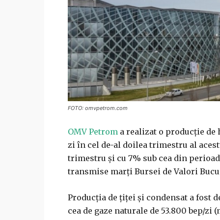
FOTO: omvpetrom.com
OMV Petrom
a realizat o producţie de
zi în cel de-al doilea trimestru al ace
trimestru şi cu 7% sub cea din perioad
transmise marţi Bursei de Valori Bucur
Producţia de ţiţei şi condensat a fost d
cea de gaze naturale de 53.800 bep/zi 