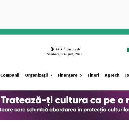
-
C
24.7
București
Sâmbătă, 8 August, 2026
Companii
Organizații
Finanțare
Tineri
AgTech
J
‹ adv ›