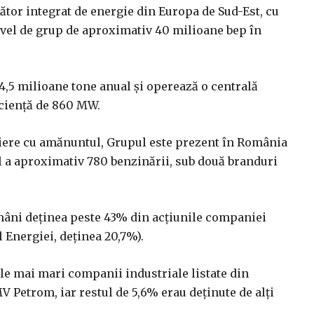
or integrat de energie din Europa de Sud-Est, cu
nivel de grup de aproximativ 40 milioane bep în
 4,5 milioane tone anual şi operează o centrală
icienţă de 860 MW.
oliere cu amănuntul, Grupul este prezent în România
ul a aproximativ 780 benzinării, sub două branduri
omâni deţinea peste 43% din acţiunile companiei
 Energiei, deţinea 20,7%).
le mai mari companii industriale listate din
V Petrom, iar restul de 5,6% erau deţinute de alţi