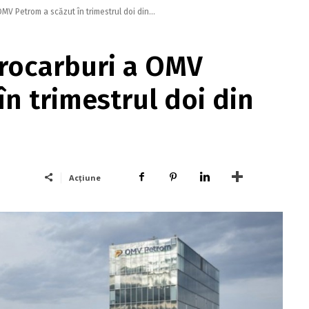
MV Petrom a scăzut în trimestrul doi din...
drocarburi a OMV
în trimestrul doi din
Acțiune