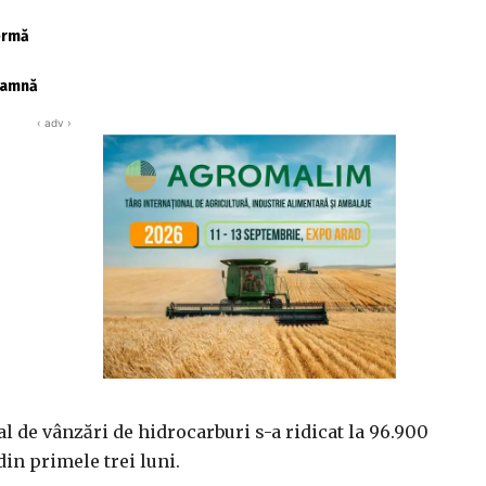
fermă
toamnă
‹ adv ›
al de vânzări de hidrocarburi s-a ridicat la 96.900
din primele trei luni.