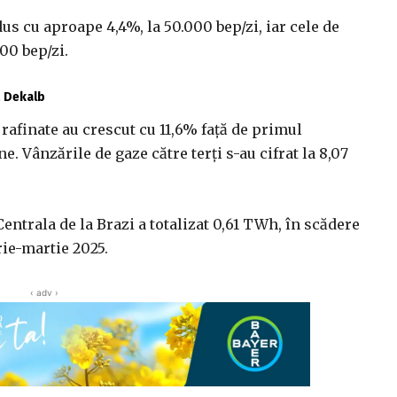
dus cu aproape 4,4%, la 50.000 bep/zi, iar cele de
00 bep/zi.
ă Dekalb
rafinate au crescut cu 11,6% faţă de primul
e. Vânzările de gaze către terţi s-au cifrat la 8,07
Centrala de la Brazi a totalizat 0,61 TWh, în scădere
ie-martie 2025.
‹ adv ›