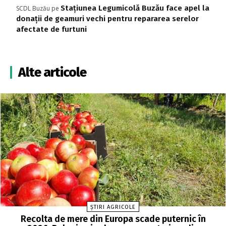
Stațiunea Legumicolă Buzău face apel la
SCDL Buzău
pe
donații de geamuri vechi pentru repararea serelor
afectate de furtuni
Alte articole
ȘTIRI AGRICOLE
Recolta de mere din Europa scade puternic în