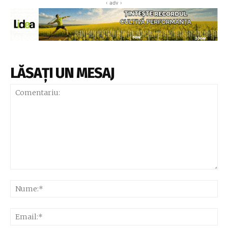
‹ adv ›
LĂSAȚI UN MESAJ
Comentariu:
Nu
Ema