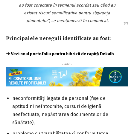
au fost corectate în termenul acordat sau când au
existat riscuri semnificative pentru siguranţa
alimentelor”, se menţionează în comunicat.
Principalele nereguli identificate au fost:
➜
Vezi noul portofoliu pentru hibrizii de rapiță Dekalb
‹ adv ›
neconformităţi legate de personal (fişe de
aptitudini neîntocmite, cursuri de igienă
neefectuate, nepăstrarea documentelor de
sănătate);
probleme cu trasabilitatea şi conformitatea