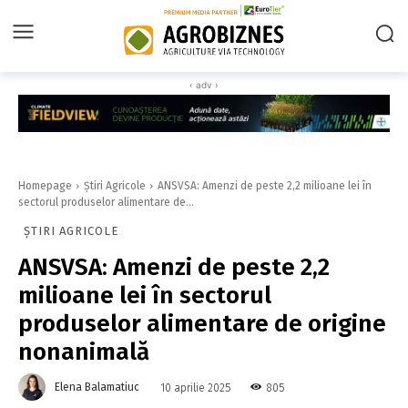
‹ adv ›
Homepage
Știri Agricole
ANSVSA: Amenzi de peste 2,2 milioane lei în
sectorul produselor alimentare de...
ȘTIRI AGRICOLE
ANSVSA: Amenzi de peste 2,2
milioane lei în sectorul
produselor alimentare de origine
nonanimală
Elena Balamatiuc
805
10 aprilie 2025