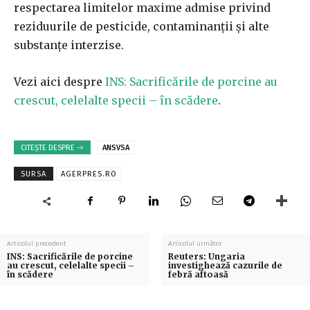
respectarea limitelor maxime admise privind
reziduurile de pesticide, contaminanţii şi alte
substanţe interzise.
Vezi aici despre
INS: Sacrificările de porcine au
crescut, celelalte specii – în scădere
.
CITEȘTE DESPRE ->
ANSVSA
SURSA
AGERPRES.RO
Articolul precedent
Articolul următor
INS: Sacrificările de porcine
Reuters: Ungaria
au crescut, celelalte specii –
investighează cazurile de
în scădere
febră aftoasă