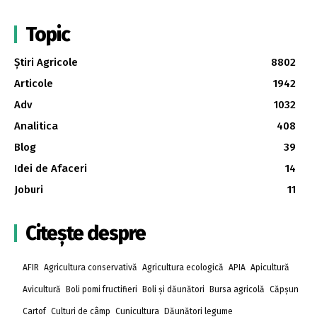
Topic
Știri Agricole
8802
Articole
1942
Adv
1032
Analitica
408
Blog
39
Idei de Afaceri
14
Joburi
11
Citește despre
AFIR
Agricultura conservativă
Agricultura ecologică
APIA
Apicultură
Avicultură
Boli pomi fructifieri
Boli și dăunători
Bursa agricolă
Căpșun
Cartof
Culturi de câmp
Cunicultura
Dăunători legume