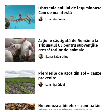
Oboseala solului de leguminoase.
Cum se manifestă
Luminița Crivoi
Acțiune câştigată de România la
Tribunalul UE pentru subvențiile
crescătorilor de animale
Elena Balamatiuc
Pierderile de azot din sol – cauze,
prevenire
Luminița Crivoi
Nosemoza albinelor – cum tratăm