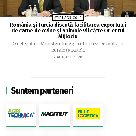
ȘTIRI AGRICOLE
România și Turcia discută facilitarea exportului
de carne de ovine și animale vii către Orientul
Mijlociu
O delegație a Ministerului Agriculturii și Dezvoltării
Rurale (MADR)...
7 AUGUST 2026
Suntem parteneri