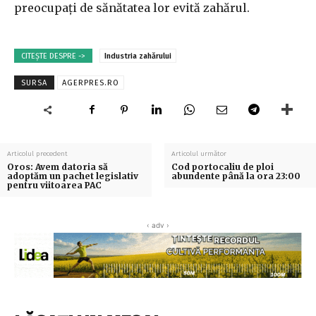
preocupaţi de sănătatea lor evită zahărul.
CITEȘTE DESPRE ->
Industria zahărului
SURSA
AGERPRES.RO
Articolul precedent
Articolul următor
Oros: Avem datoria să
Cod portocaliu de ploi
adoptăm un pachet legislativ
abundente până la ora 23:00
pentru viitoarea PAC
‹ adv ›