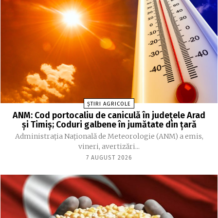
ȘTIRI AGRICOLE
ANM: Cod portocaliu de caniculă în judeţele Arad
şi Timiş; Coduri galbene în jumătate din ţară
Administraţia Naţională de Meteorologie (ANM) a emis,
vineri, avertizări...
7 AUGUST 2026