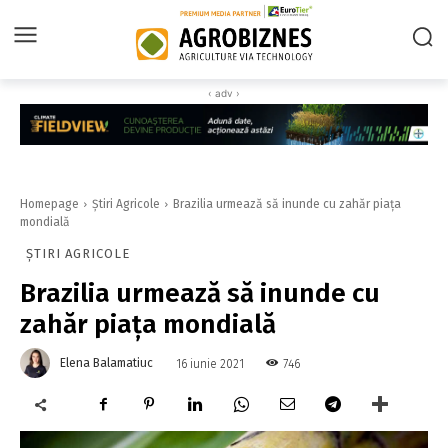
‹ adv ›
Homepage
Știri Agricole
Brazilia urmează să inunde cu zahăr piaţa
mondială
ȘTIRI AGRICOLE
Brazilia urmează să inunde cu
zahăr piaţa mondială
Elena Balamatiuc
746
16 iunie 2021