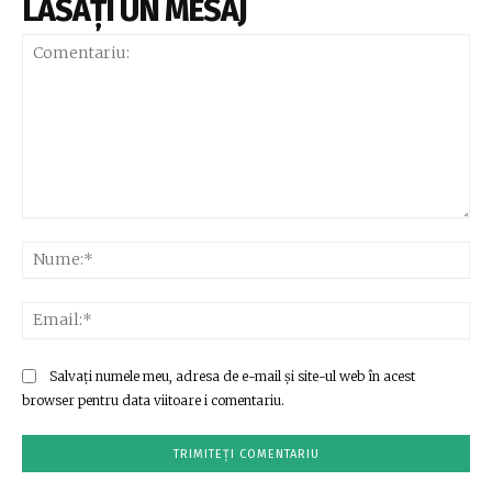
LĂSAȚI UN MESAJ
Comentariu:
Nu
Ema
Salvați numele meu, adresa de e-mail și site-ul web în acest
browser pentru data viitoare i comentariu.