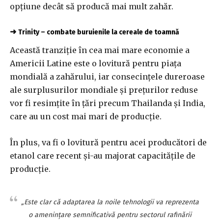
opţiune decât să producă mai mult zahăr.
➜
Trinity – combate buruienile la cereale de toamnă
Această tranziţie în cea mai mare economie a
Americii Latine este o lovitură pentru piaţa
mondială a zahărului, iar consecinţele dureroase
ale surplusurilor mondiale şi preţurilor reduse
vor fi resimţite în ţări precum Thailanda şi India,
care au un cost mai mari de producţie.
În plus, va fi o lovitură pentru acei producători de
etanol care recent şi-au majorat capacităţile de
producţie.
„Este clar că adaptarea la noile tehnologii va reprezenta
o ameninţare semnificativă pentru sectorul rafinării