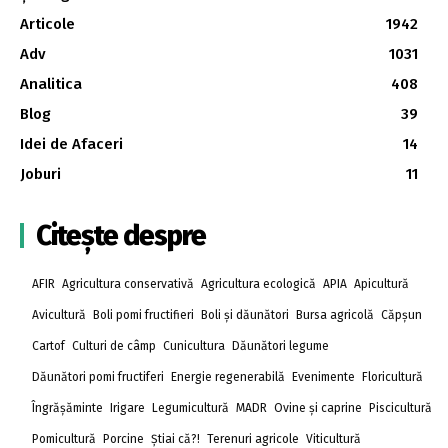
Articole
1942
Adv
1031
Analitica
408
Blog
39
Idei de Afaceri
14
Joburi
11
Citește despre
AFIR
Agricultura conservativă
Agricultura ecologică
APIA
Apicultură
Avicultură
Boli pomi fructifieri
Boli și dăunători
Bursa agricolă
Căpșun
Cartof
Culturi de câmp
Cunicultura
Dăunători legume
Dăunători pomi fructiferi
Energie regenerabilă
Evenimente
Floricultură
Îngrășăminte
Irigare
Legumicultură
MADR
Ovine și caprine
Piscicultură
Pomicultură
Porcine
Știai că?!
Terenuri agricole
Viticultură