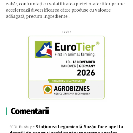
zahăr, confruntați cu volatilitatea pieței materiilor prime,
accelerează diversificarea către produse cu valoare
adăugată, precum ingrediente...
‹ adv ›
Comentarii
Stațiunea Legumicolă Buzău face apel la
SCDL Buzău
pe
donații de geamuri vechi pentru repararea serelor