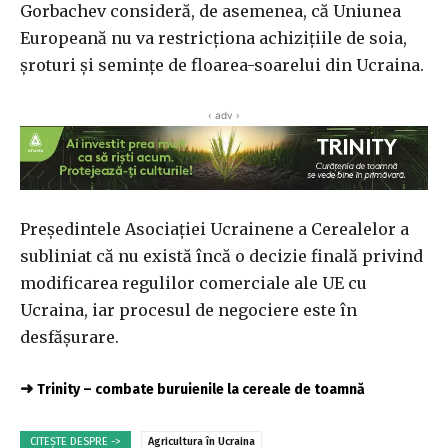
Gorbachev consideră, de asemenea, că Uniunea
Europeană nu va restricționa achizițiile de soia,
șroturi și semințe de floarea-soarelui din Ucraina.
‹ adv ›
Președintele Asociației Ucrainene a Cerealelor a
subliniat că nu există încă o decizie finală privind
modificarea regulilor comerciale ale UE cu
Ucraina, iar procesul de negociere este în
desfășurare.
➜
Trinity – combate buruienile la cereale de toamnă
CITEȘTE DESPRE ->
Agricultura în Ucraina