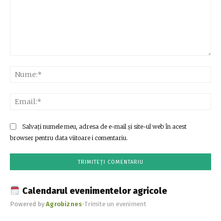
Comentariu:
Nu
Ema
Salvați numele meu, adresa de e-mail și site-ul web în acest
browser pentru data viitoare i comentariu.
Calendarul evenimentelor agricole
Powered by
Agrobiznes
•
Trimite un eveniment