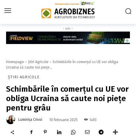
‹ adv ›
Homepage
Știri Agricole
Schimbările în comerțul cu UE vor obliga
Ucraina să caute noi piețe...
ȘTIRI AGRICOLE
Schimbările în comerțul cu UE vor
obliga Ucraina să caute noi piețe
pentru grâu
Luminița Crivoi
1493
10 februarie 2025