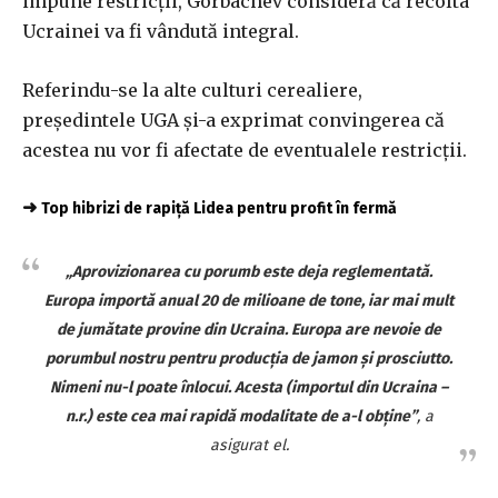
impune restricții, Gorbachev consideră că recolta
Ucrainei va fi vândută integral.
Referindu-se la alte culturi cerealiere,
președintele UGA și-a exprimat convingerea că
acestea nu vor fi afectate de eventualele restricții.
➜
Top hibrizi de rapiță Lidea pentru profit în fermă
„Aprovizionarea cu porumb este deja reglementată.
Europa importă anual 20 de milioane de tone, iar mai mult
de jumătate provine din Ucraina. Europa are nevoie de
porumbul nostru pentru producția de jamon și prosciutto.
Nimeni nu-l poate înlocui. Acesta (importul din Ucraina –
n.r.) este cea mai rapidă modalitate de a-l obține”
, a
asigurat el.