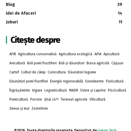
Blog
39
Idei de Afaceri
14
Joburi
11
Citește despre
AFIR
Agricultura conservativă
Agricultura ecologică
APIA
Apicultură
Avicultură
Boli pomi fructifieri
Boli și dăunători
Bursa agricolă
Căpșun
Cartof
Culturi de câmp
Cunicultura
Dăunători legume
Dăunători pomi fructiferi
Energie regenerabilă
Evenimente
Floricultură
Îngrășăminte
Irigare
Legumicultură
MADR
Ovine și caprine
Piscicultură
Pomicultură
Porcine
Știai că?!
Terenuri agricole
Viticultură
Zmeur și mur
Zootehnie
©2026. Toate drepturile rezervate. Dezvoltat de
Jaman Tech
.