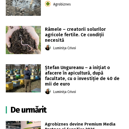
Agrobiznes
Râmele – creatorii solurilor
agricole fertile. Ce condiții
necesită
Luminița Crivoi
Ștefan Ungureanu – a inițiat o
afacere în apicultură, după
facultate, cu o investiție de 40 de
mii de euro
Luminița Crivoi
De urmărit
Agrobiznes devine Premium Media