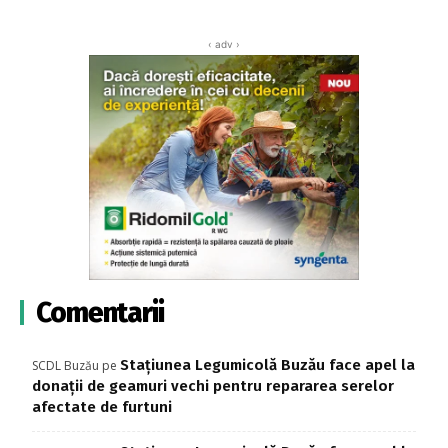
‹ adv ›
Comentarii
Stațiunea Legumicolă Buzău face apel la
SCDL Buzău
pe
donații de geamuri vechi pentru repararea serelor
afectate de furtuni