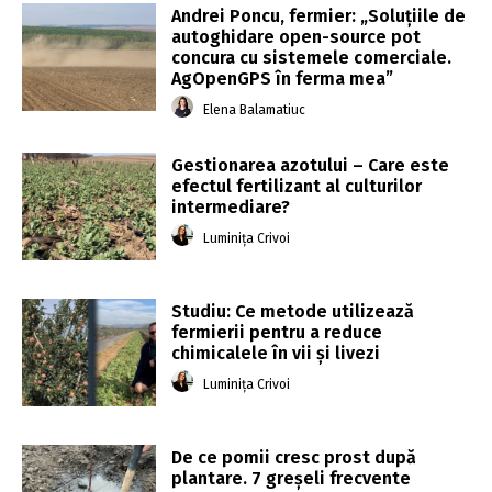
Andrei Poncu, fermier: „Soluțiile de
autoghidare open-source pot
concura cu sistemele comerciale.
AgOpenGPS în ferma mea”
Elena Balamatiuc
Gestionarea azotului – Care este
efectul fertilizant al culturilor
intermediare?
Luminița Crivoi
Studiu: Ce metode utilizează
fermierii pentru a reduce
chimicalele în vii și livezi
Luminița Crivoi
De ce pomii cresc prost după
plantare. 7 greșeli frecvente