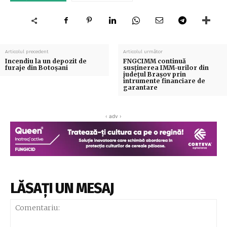
Articolul precedent
Articolul următor
Incendiu la un depozit de
FNGCIMM continuă
furaje din Botoșani
susţinerea IMM-urilor din
judeţul Braşov prin
intrumente financiare de
garantare
‹ adv ›
LĂSAȚI UN MESAJ