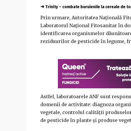
➜
Trinity – combate buruienile la cereale de 
Prin urmare, Autoritatea Naţională Fit
Laboratorul Naţional Fitosanitar în do
identificarea organismelor dăunătoare
reziduurilor de pesticide în legume, fr
Astfel, laboratoarele ANF sunt responsa
domenii de activitate: diagnoza organ
vegetale, controlul calităţii produselo
de pesticide în plante şi produse veget