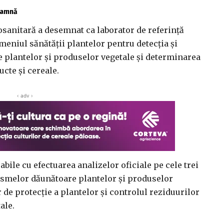
toamnă
osanitară a desemnat ca laborator de referinţă
meniul sănătăţii plantelor pentru detecţia şi
 plantelor şi produselor vegetale şi determinarea
ucte şi cereale.
‹ adv ›
bile cu efectuarea analizelor oficiale pe cele trei
ismelor dăunătoare plantelor şi produselor
r de protecţie a plantelor şi controlul reziduurilor
ale.