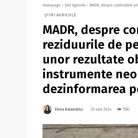
Homepage
Știri Agricole
MADR, despre controalele priv
ȘTIRI AGRICOLE
MADR, despre con
reziduurile de p
unor rezultate o
instrumente neo
dezinformarea p
Elena Balamatiuc
1582
20 iulie 2024