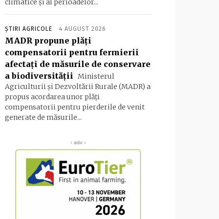
climatice şi al perioadelor...
ȘTIRI AGRICOLE
4 AUGUST 2026
MADR propune plăţi
compensatorii pentru fermierii
afectaţi de măsurile de conservare
a biodiversităţii
Ministerul
Agriculturii şi Dezvoltării Rurale (MADR) a
propus acordarea unor plăţi
compensatorii pentru pierderile de venit
generate de măsurile...
‹ adv ›