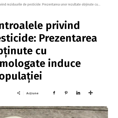
ind reziduurile de pesticide: Prezentarea unor rezultate obţinute cu...
troalele privind
esticide: Prezentarea
bţinute cu
mologate induce
opulaţiei
Acțiune