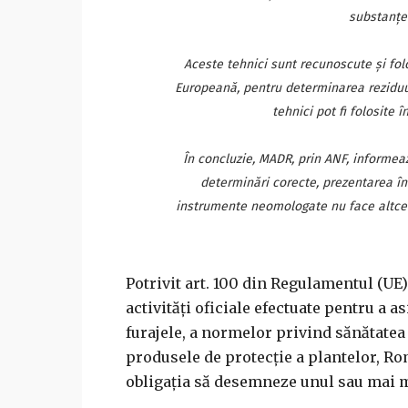
substanţel
Aceste tehnici sunt recunoscute şi fol
Europeană, pentru determinarea reziduur
tehnici pot fi folosite
În concluzie, MADR, prin ANF, informeaz
determinări corecte, prezentarea în 
instrumente neomologate nu face altcev
Potrivit art. 100 din Regulamentul (UE) 
activităţi oficiale efectuate pentru a a
furajele, a normelor privind sănătatea
produsele de protecţie a plantelor, Ro
obligaţia să desemneze unul sau mai mu