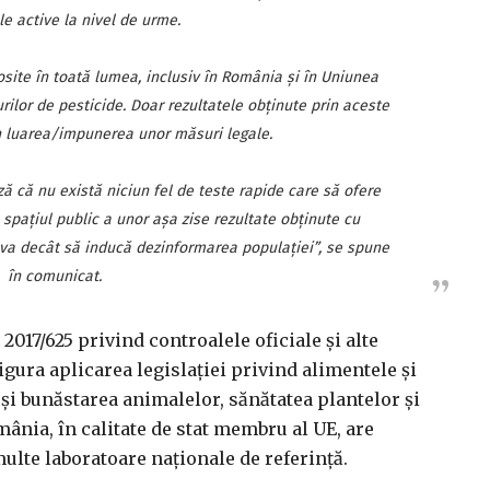
e active la nivel de urme.
osite în toată lumea, inclusiv în România şi în Uniunea
ilor de pesticide. Doar rezultatele obţinute prin aceste
 în luarea/impunerea unor măsuri legale.
ă că nu există niciun fel de teste rapide care să ofere
spaţiul public a unor aşa zise rezultate obţinute cu
a decât să inducă dezinformarea populaţiei”, se spune
în comunicat.
2017/625 privind controalele oficiale şi alte
sigura aplicarea legislaţiei privind alimentele şi
 şi bunăstarea animalelor, sănătatea plantelor şi
mânia, în calitate de stat membru al UE, are
lte laboratoare naţionale de referinţă.