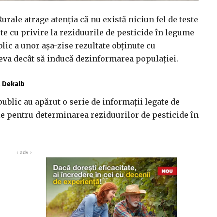
urale atrage atenţia că nu există niciun fel de teste
te cu privire la reziduurile de pesticide în legume
blic a unor aşa-zise rezultate obţinute cu
va decât să inducă dezinformarea populaţiei.
ă Dekalb
ublic au apărut o serie de informaţii legate de
le pentru determinarea reziduurilor de pesticide în
‹ adv ›