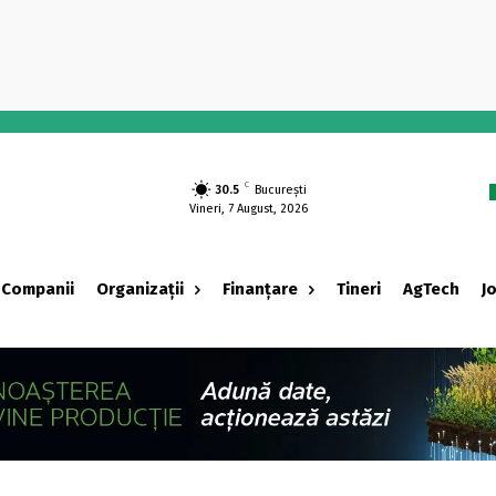
-
C
30.5
București
Vineri, 7 August, 2026
Companii
Organizații
Finanțare
Tineri
AgTech
J
‹ adv ›