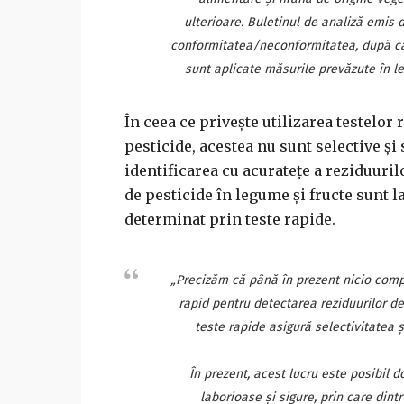
ulterioare. Buletinul de analiză emis d
conformitatea/neconformitatea, după caz
sunt aplicate măsurile prevăzute în leg
În ceea ce priveşte utilizarea testelor
pesticide, acestea nu sunt selective şi
identificarea cu acurateţe a reziduurilo
de pesticide în legume şi fructe sunt l
determinat prin teste rapide.
„Precizăm că până în prezent nicio comp
rapid pentru detectarea reziduurilor d
teste rapide asigură selectivitatea ş
În prezent, acest lucru este posibil d
laborioase şi sigure, prin care dintr