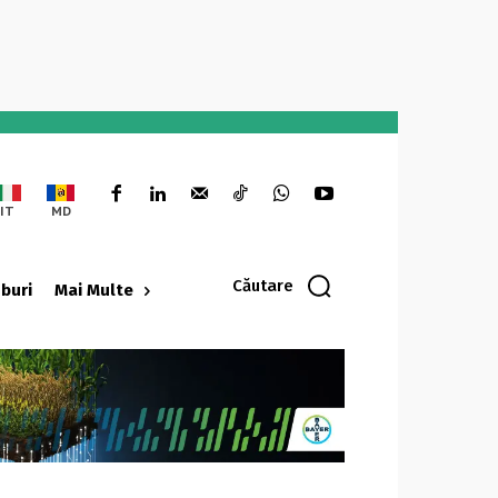
IT
MD
Căutare
oburi
Mai Multe