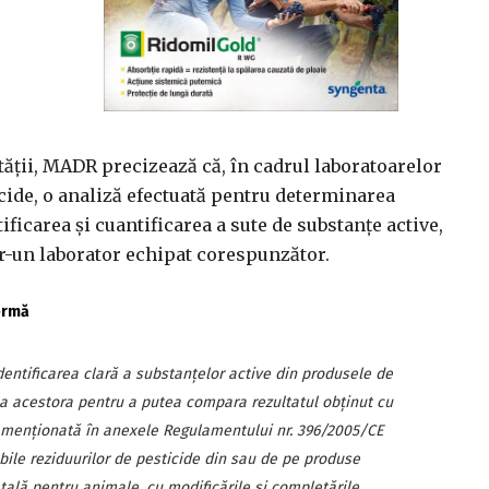
ăţii, MADR precizează că, în cadrul laboratoarelor
cide, o analiză efectuată pentru determinarea
ificarea şi cuantificarea a sute de substanţe active,
tr-un laborator echipat corespunzător.
fermă
 identificarea clară a substanţelor active din produsele de
 a acestora pentru a putea compara rezultatul obţinut cu
menţionată în anexele Regulamentului nr. 396/2005/CE
bile reziduurilor de pesticide din sau de pe produse
tală pentru animale, cu modificările şi completările