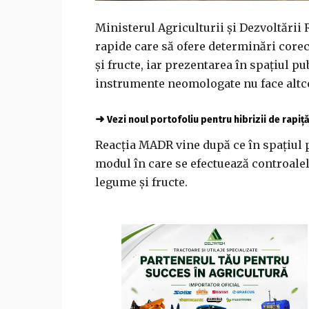
Ministerul Agriculturii şi Dezvoltării R
rapide care să ofere determinări corec
şi fructe, iar prezentarea în spaţiul pu
instrumente neomologate nu face altce
➜
Vezi noul portofoliu pentru hibrizii de rapiț
Reacţia MADR vine după ce în spaţiul p
modul în care se efectuează controale
legume şi fructe.