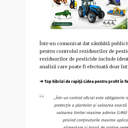
Într-un comunicat dat sâmbătă publicit
pentru controlul reziduurilor de pesti
reziduurilor de pesticide include ident
analiză care poate fi efectuată doar în
➜
Top hibrizi de rapiță Lidea pentru profit în 
„Într-un control oficial este obligatorie
protecţie a plantelor şi valoarea exactă
valoarea limitei maxime admise (LMA) 
privind conţinuturile maxime aplica
alimentare şi hrană de origine vege