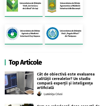
Top Articole
Cât de obiectivă este evaluarea
calității cerealelor? Un studiu
compară experții și inteligența
artificială
Luminița Crivoi