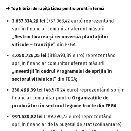
➜
Top hibrizi de rapiță Lidea pentru profit în fermă
3.637.334,29 lei
(737.063,42 euro) reprezentând
sprijin financiar comunitar aferent
măsurii
„Restructurarea și reconversia plantațiilor
viticole – tranziție”
din FEGA;
4.050.726,25 lei
(818.493,89 euro)
reprezentând
sprijin financiar comunitar aferent măsurii
„Investiții în cadrul Programului de sprijin în
sectorul vitivinicol”
din FEGA;
230.499,39 lei
(46.570,24 euro) reprezentând sprijin
financiar comunitar pentru
Organizațiile de
producători în sectorul legume fructe
din FEGA
;
991.630,82 lei
(199.290,73 euro) reprezentând
sprijin financiar de la bugetul de stat (cofinanțare)