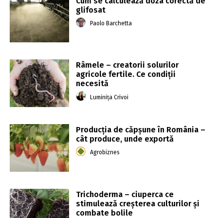
Cum se calculează doza corectă de
glifosat
Paolo Barchetta
Râmele – creatorii solurilor
agricole fertile. Ce condiții
necesită
Luminița Crivoi
Producția de căpșune în România –
cât produce, unde exportă
Agrobiznes
Trichoderma – ciuperca ce
stimulează creșterea culturilor și
combate bolile