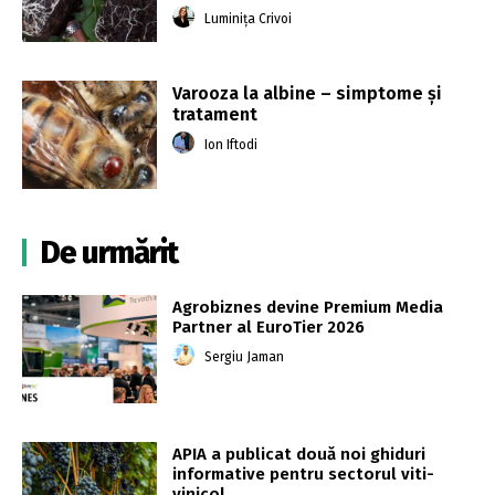
Luminița Crivoi
Varooza la albine – simptome și
tratament
Ion Iftodi
De urmărit
Agrobiznes devine Premium Media
Partner al EuroTier 2026
Sergiu Jaman
APIA a publicat două noi ghiduri
informative pentru sectorul viti-
vinicol