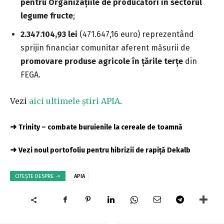
pentru Organizațiile de producători în sectorul
legume fructe
;
2.347.104,93 lei
(471.647,16 euro) reprezentând
sprijin financiar comunitar aferent
măsurii
de
promovare produse agricole în țările terțe
din
FEGA.
Vezi
aici ultimele știri APIA
.
➜
Trinity – combate buruienile la cereale de toamnă
➜
Vezi noul portofoliu pentru hibrizii de rapiță Dekalb
CITEȘTE DESPRE ->
APIA