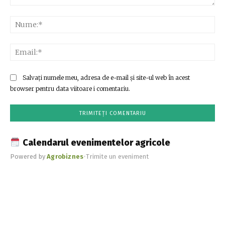
Comentariu:
Nu
Ema
Salvați numele meu, adresa de e-mail și site-ul web în acest
browser pentru data viitoare i comentariu.
Calendarul evenimentelor agricole
Powered by
Agrobiznes
•
Trimite un eveniment