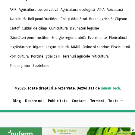
AFIR
Agricultura conservativă
Agricultura ecologică
APIA
Apicultură
Avicultură
Boli pomi fructifieri
Boli și dăunători
Bursa agricolă
Căpșun
Cartof
Culturi de câmp
Cunicultura
Dăunători legume
Dăunători pomi fructiferi
Energie regenerabilă
Evenimente
Floricultură
Îngrășăminte
Irigare
Legumicultură
MADR
Ovine și caprine
Piscicultură
Pomicultură
Porcine
Știai că?!
Terenuri agricole
Viticultură
Zmeur și mur
Zootehnie
©2026. Toate drepturile rezervate. Dezvoltat de
Jaman Tech
.
Blog
Despre noi
Publicitate
Contact
Termeni
Toate
×
×