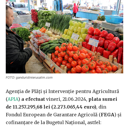
FOTO: ganduridinierusalim.com
Agenția de Plăți și Intervenție pentru Agricultură
(
APIA
)
a efectuat
vineri, 21.06.2024,
plata sumei
de 11.257.295,68 lei (2.273.065,44 euro)
, din
Fondul European de Garantare Agricolă (
FEGA
) și
cofinanțare
de la
Bugetul Național
,
astfel: