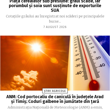
Piața cerealelor sub presiune: grâul scade, iar
porumbul și soia sunt susținute de exporturile
SUA
Cotațiile grâului au înregistrat noi scăderi pe principalele
burse...
7 AUGUST 2026
ȘTIRI AGRICOLE
ANM: Cod portocaliu de caniculă în judeţele Arad
şi Timiş; Coduri galbene în jumătate din ţară
Administraţia Naţională de Meteorologie (ANM) a emis,