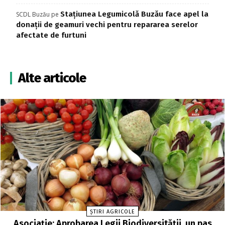
Stațiunea Legumicolă Buzău face apel la
SCDL Buzău
pe
donații de geamuri vechi pentru repararea serelor
afectate de furtuni
Alte articole
ȘTIRI AGRICOLE
Asociație: Aprobarea Legii Biodiversității, un pas