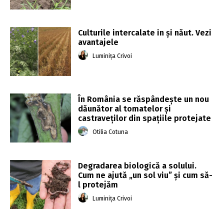
Culturile intercalate in și năut. Vezi
avantajele
Luminița Crivoi
În România se răspândește un nou
dăunător al tomatelor și
castraveților din spațiile protejate
Otilia Cotuna
Degradarea biologică a solului.
Cum ne ajută „un sol viu” și cum să-
l protejăm
Luminița Crivoi