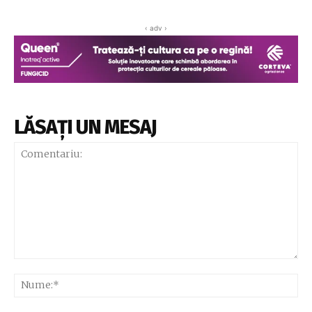
‹ adv ›
LĂSAȚI UN MESAJ
Comentariu:
Nu