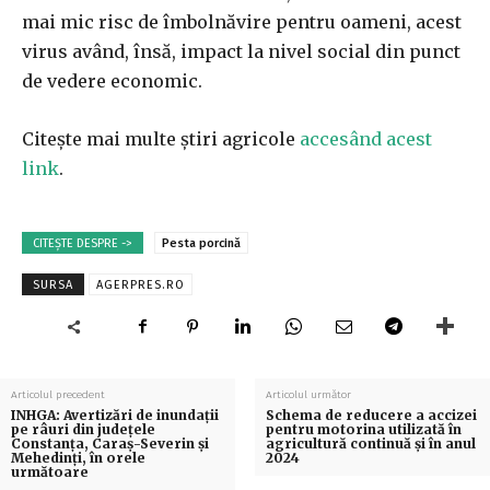
mai mic risc de îmbolnăvire pentru oameni, acest
virus având, însă, impact la nivel social din punct
de vedere economic.
Citește mai multe știri agricole
accesând acest
link
.
CITEȘTE DESPRE ->
Pesta porcină
SURSA
AGERPRES.RO
Articolul precedent
Articolul următor
INHGA: Avertizări de inundaţii
Schema de reducere a accizei
pe râuri din judeţele
pentru motorina utilizată în
Constanţa, Caraş-Severin şi
agricultură continuă și în anul
Mehedinţi, în orele
2024
următoare