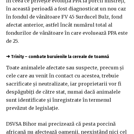
În ceea ce priveşte evoluţia PPA la porcii mistreţi,
în această perioadă a fost diagnosticat un nou caz
în fondul de vânătoare FV 45 Surducel Bulz, fond
afectat anterior, astfel încât numărul total al
fondurilor de vânătoare în care evoluează PPA este
de 25.
➜
Trinity – combate buruienile la cereale de toamnă
Toate animalele afectate sau suspecte, precum şi
cele care au venit în contact cu acestea, trebuie
sacrificate şi neutralizate, iar proprietarii vor fi
despăgubiţi de către stat, numai dacă animalele
sunt identificate şi înregistrate în termenul
prevăzut de legislaţie.
DSVSA Bihor mai precizează că pesta porcină
africană nu afectează oamenii, neexistând nici cel