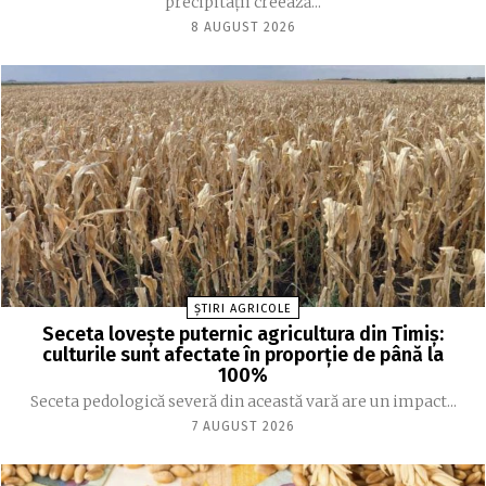
precipitații creează...
8 AUGUST 2026
ȘTIRI AGRICOLE
Seceta lovește puternic agricultura din Timiș:
culturile sunt afectate în proporție de până la
100%
Seceta pedologică severă din această vară are un impact...
7 AUGUST 2026