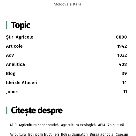
Moldova și Italia.
Topic
Știri Agricole
8800
Articole
1942
Adv
1032
Analitica
408
Blog
39
Idei de Afaceri
14
Joburi
11
Citește despre
AFIR
Agricultura conservativă
Agricultura ecologică
APIA
Apicultură
Avicultură
Boli pomi fructifieri
Boli și dăunători
Bursa agricolă
Căpșun