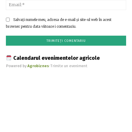
Ema
Salvați numele meu, adresa de e-mail și site-ul web în acest
browser pentru data viitoare i comentariu.
Calendarul evenimentelor agricole
Powered by
Agrobiznes
•
Trimite un eveniment