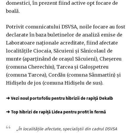
domestici, în prezent fiind active opt focare de
boală.
Potrivit comunicatului DSVSA, noile focare au fost
declarate în baza buletinelor de analiză emise de
Laboratoare naţionale acreditate, fiind afectate
localităţile Ciocaia, Săcuieni şi Sânicolaul de
munte (aparţinând de oraşul Săcuieni), Cheşereu
(comuna Cherechiu), Tarcea şi Galoşpetreu
(comuna Tarcea), Cordău (comuna Sânmartin) şi
Hidişelu de jos (comuna Hidişelu de sus).
➜
Vezi noul portofoliu pentru hibrizii de rapiță Dekalb
➜
Top hibrizi de rapiță Lidea pentru profit în fermă
„În localităţile afectate, specialiştii din cadrul DSVSA