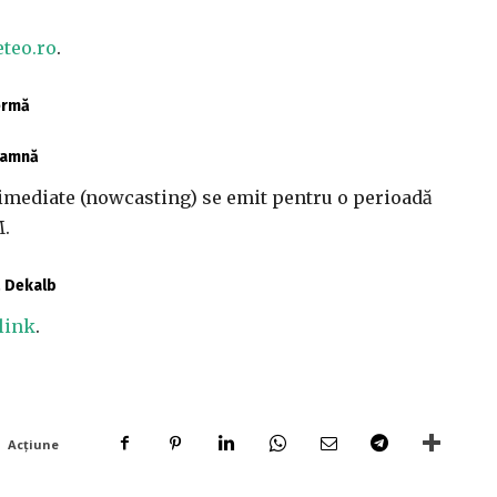
teo.ro
.
fermă
toamnă
imediate (nowcasting) se emit pentru o perioadă
M.
ă Dekalb
link
.
Acțiune