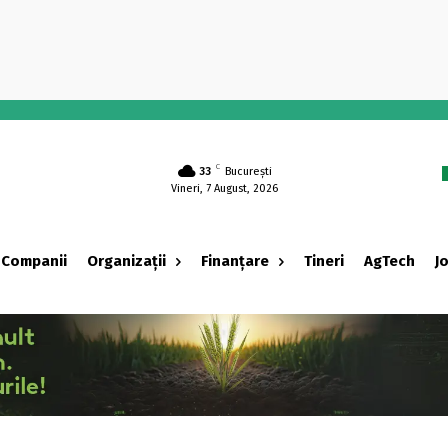
-
C
33
București
Vineri, 7 August, 2026
Companii
Organizații
Finanțare
Tineri
AgTech
J
‹ adv ›