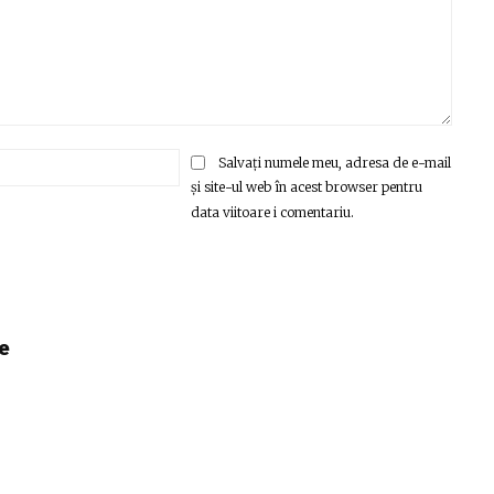
Email:*
Salvați numele meu, adresa de e-mail
și site-ul web în acest browser pentru
data viitoare i comentariu.
e