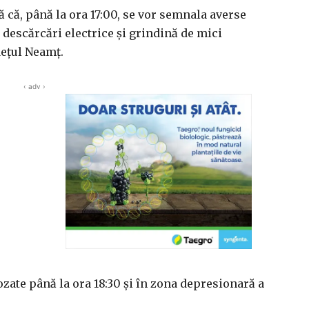
 că, până la ora 17:00, se vor semnala averse
 descărcări electrice şi grindină de mici
deţul Neamţ.
‹ adv ›
te până la ora 18:30 şi în zona depresionară a