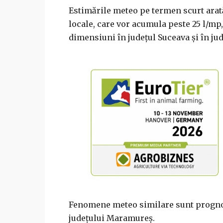
Estimările meteo pe termen scurt arată
locale, care vor acumula peste 25 l/mp,
dimensiuni în judeţul Suceava şi în ju
Fenomene meteo similare sunt prognoza
judeţului Maramureş.