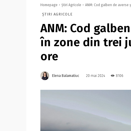
Homepage
Știri Agricole
ANM: Cod galben de averse şi 
ȘTIRI AGRICOLE
ANM: Cod galben 
în zone din trei 
ore
Elena Balamatiuc
8106
20 mai 2024