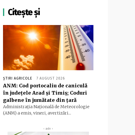
Citește și
ȘTIRI AGRICOLE
7 AUGUST 2026
ANM: Cod portocaliu de caniculă
în judeţele Arad şi Timiş; Coduri
galbene în jumătate din ţară
Administraţia Naţională de Meteorologie
(ANM) a emis, vineri, avertizări...
‹ adv ›