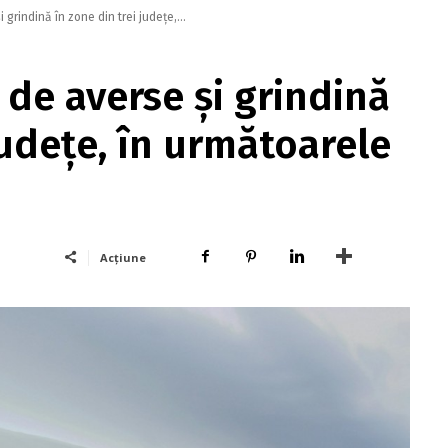
grindină în zone din trei judeţe,...
de averse şi grindină
judeţe, în următoarele
Acțiune