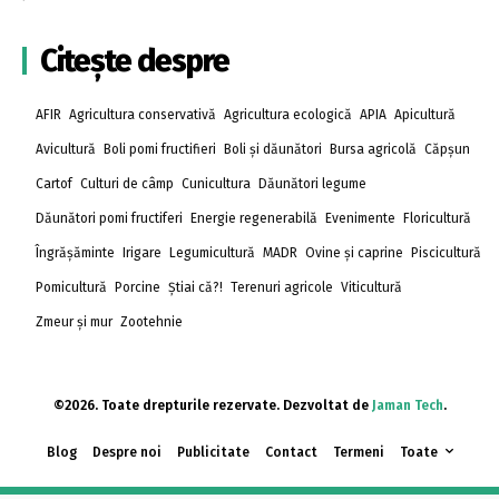
Citește despre
AFIR
Agricultura conservativă
Agricultura ecologică
APIA
Apicultură
Avicultură
Boli pomi fructifieri
Boli și dăunători
Bursa agricolă
Căpșun
Cartof
Culturi de câmp
Cunicultura
Dăunători legume
Dăunători pomi fructiferi
Energie regenerabilă
Evenimente
Floricultură
Îngrășăminte
Irigare
Legumicultură
MADR
Ovine și caprine
Piscicultură
Pomicultură
Porcine
Știai că?!
Terenuri agricole
Viticultură
Zmeur și mur
Zootehnie
©2026. Toate drepturile rezervate. Dezvoltat de
Jaman Tech
.
Blog
Despre noi
Publicitate
Contact
Termeni
Toate