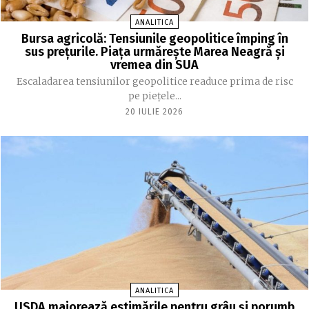
ANALITICA
Bursa agricolă: Tensiunile geopolitice împing în
sus prețurile. Piața urmărește Marea Neagră și
vremea din SUA
Escaladarea tensiunilor geopolitice readuce prima de risc
pe piețele...
20 IULIE 2026
ANALITICA
USDA majorează estimările pentru grâu și porumb