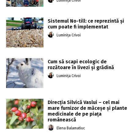
Luminița Crivoi
Sistemul No-till: ce reprezintă și
cum poate fi implementat
Luminița Crivoi
Cum să scapi ecologic de
rozătoare în livezi și grădină
Luminița Crivoi
Direcția Silvică Vaslui – cel mai
mare furnizor de măceșe și plante
medicinale de pe piața
românească
Elena Balamatiuc