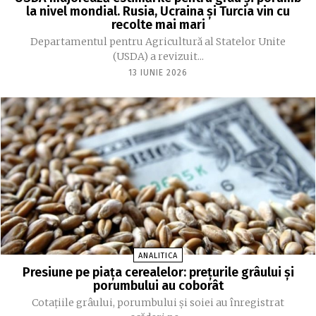
la nivel mondial. Rusia, Ucraina și Turcia vin cu
recolte mai mari
Departamentul pentru Agricultură al Statelor Unite
(USDA) a revizuit...
13 IUNIE 2026
ANALITICA
Presiune pe piața cerealelor: prețurile grâului și
porumbului au coborât
Cotațiile grâului, porumbului și soiei au înregistrat