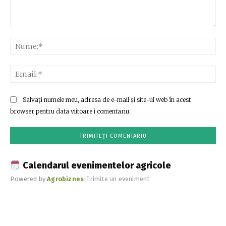
Comentariu:
Nu
Ema
Salvați numele meu, adresa de e-mail și site-ul web în acest
browser pentru data viitoare i comentariu.
Calendarul evenimentelor agricole
Powered by
Agrobiznes
•
Trimite un eveniment