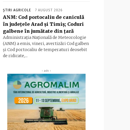
ȘTIRI AGRICOLE
7 AUGUST 2026
ANM: Cod portocaliu de caniculă
în judeţele Arad şi Timiş; Coduri
galbene în jumătate din ţară
Administraţia Naţională de Meteorologie
(ANM) a emis, vineri, avertizări Cod galben
şi Cod portocaliu de temperaturi deosebit
de ridicate,...
‹ adv ›