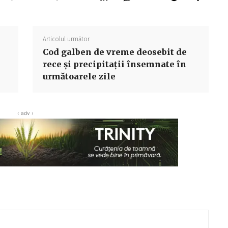
Articolul următor
Cod galben de vreme deosebit de
rece şi precipitaţii însemnate în
următoarele zile
‹ adv ›