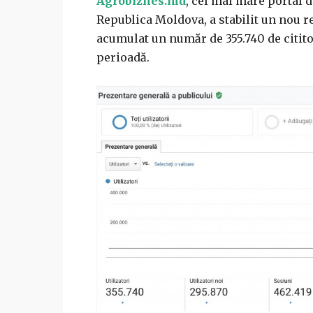
Agrobiznes.md
, cel mai mare portal d
Republica Moldova, a stabilit un nou re
acumulat un număr de 355.740 de cititor
perioadă.