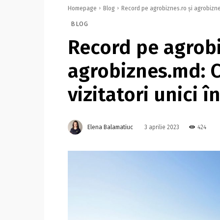
Homepage
Blog
Record pe agrobiznes.ro și agrobiznes.
BLOG
Record pe agrobi
agrobiznes.md: C
vizitatori unici î
Elena Balamatiuc
424
3 aprilie 2023