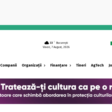
-
C
33
București
Vineri, 7 August, 2026
Companii
Organizații
Finanțare
Tineri
AgTech
J
‹ adv ›