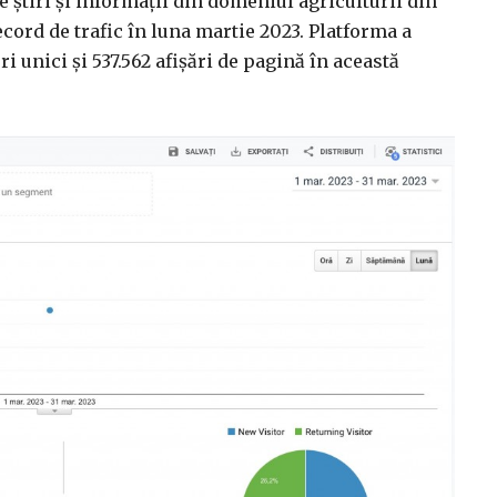
e știri și informații din domeniul agriculturii din
cord de trafic în luna martie 2023. Platforma a
i unici și 537.562 afișări de pagină în această