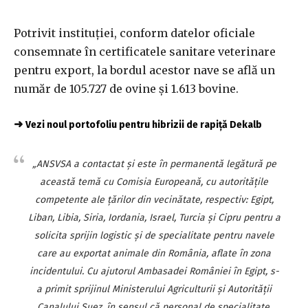
Potrivit instituţiei, conform datelor oficiale
consemnate în certificatele sanitare veterinare
pentru export, la bordul acestor nave se află un
număr de 105.727 de ovine şi 1.613 bovine.
➜
Vezi noul portofoliu pentru hibrizii de rapiță Dekalb
„ANSVSA a contactat şi este în permanentă legătură pe
această temă cu Comisia Europeană, cu autorităţile
competente ale ţărilor din vecinătate, respectiv: Egipt,
Liban, Libia, Siria, Iordania, Israel, Turcia şi Cipru pentru a
solicita sprijin logistic şi de specialitate pentru navele
care au exportat animale din România, aflate în zona
incidentului. Cu ajutorul Ambasadei României în Egipt, s-
a primit sprijinul Ministerului Agriculturii şi Autorităţii
Canalului Suez, în sensul că personal de specialitate,