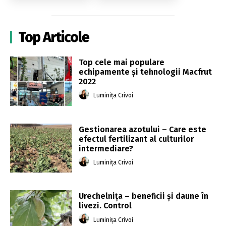
Top Articole
Top cele mai populare
echipamente și tehnologii Macfrut
2022
Luminița Crivoi
Gestionarea azotului – Care este
efectul fertilizant al culturilor
intermediare?
Luminița Crivoi
Urechelnița – beneficii și daune în
livezi. Control
Luminița Crivoi