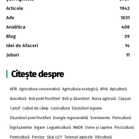
Articole
1942
Adv
1031
Analitica
408
Blog
39
Idei de Afaceri
14
Joburi
11
Citește despre
AFIR
Agricultura conservativă
Agricultura ecologică
APIA
Apicultură
Avicultură
Boli pomi fructifieri
Boli și dăunători
Bursa agricolă
Căpșun
Cartof
Culturi de câmp
Cunicultura
Dăunători legume
Dăunători pomi fructiferi
Energie regenerabilă
Evenimente
Floricultură
Îngrășăminte
Irigare
Legumicultură
MADR
Ovine și caprine
Piscicultură
Pomicultură
Porcine
Știai că?!
Terenuri agricole
Viticultură