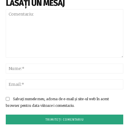
LĂSAȚI UN MESAJ
Comentariu:
Nu
Ema
Salvați numele meu, adresa de e-mail și site-ul web în acest
browser pentru data viitoare i comentariu.