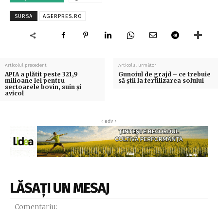
SURSA
AGERPRES.RO
Articolul precedent
Articolul următor
APIA a plătit peste 321,9
Gunoiul de grajd – ce trebuie
milioane lei pentru
să știi la fertilizarea solului
sectoarele bovin, suin şi
avicol
‹ adv ›
LĂSAȚI UN MESAJ