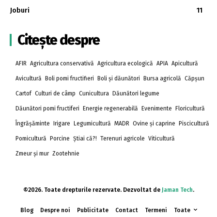
Joburi
11
Citește despre
AFIR
Agricultura conservativă
Agricultura ecologică
APIA
Apicultură
Avicultură
Boli pomi fructifieri
Boli și dăunători
Bursa agricolă
Căpșun
Cartof
Culturi de câmp
Cunicultura
Dăunători legume
Dăunători pomi fructiferi
Energie regenerabilă
Evenimente
Floricultură
Îngrășăminte
Irigare
Legumicultură
MADR
Ovine și caprine
Piscicultură
Pomicultură
Porcine
Știai că?!
Terenuri agricole
Viticultură
Zmeur și mur
Zootehnie
©2026. Toate drepturile rezervate. Dezvoltat de
Jaman Tech
.
Blog
Despre noi
Publicitate
Contact
Termeni
Toate