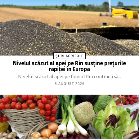
ȘTIRI AGRICOLE
Nivelul scăzut al apei pe Rin susține prețurile
rapiței în Europa
Nivelul scăzut al apei pe fluviul Rin continuă să...
8 AUGUST 2026