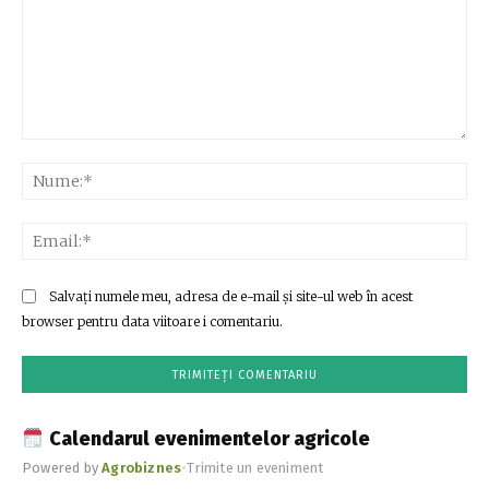
Comentariu:
Nu
Ema
Salvați numele meu, adresa de e-mail și site-ul web în acest
browser pentru data viitoare i comentariu.
Calendarul evenimentelor agricole
Powered by
Agrobiznes
•
Trimite un eveniment