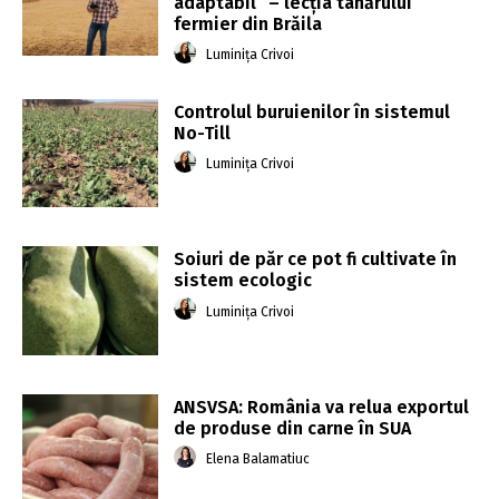
adaptabil” – lecția tânărului
fermier din Brăila
Luminița Crivoi
Controlul buruienilor în sistemul
No-Till
Luminița Crivoi
Soiuri de păr ce pot fi cultivate în
sistem ecologic
Luminița Crivoi
ANSVSA: România va relua exportul
de produse din carne în SUA
Elena Balamatiuc