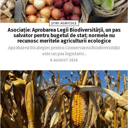
ȘTIRI AGRICOLE
Asociație: Aprobarea Legii Biodiversității, un pas
salvator pentru bugetul de stat; normele nu
recunosc meritele agriculturii ecologice
Aprobarea Strategiei pentru Conservarea Biodiversității
este un pas legislativ...
8 AUGUST 2026