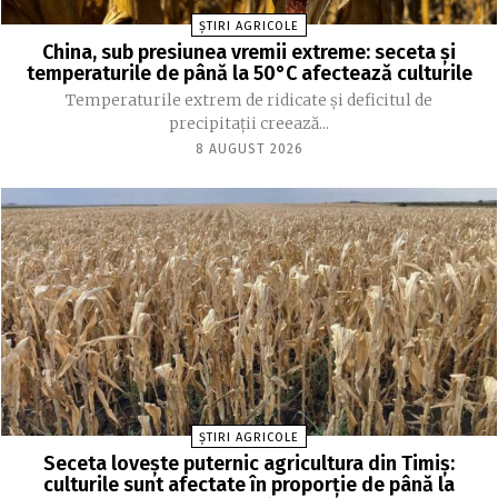
ȘTIRI AGRICOLE
China, sub presiunea vremii extreme: seceta și
temperaturile de până la 50°C afectează culturile
Temperaturile extrem de ridicate și deficitul de
precipitații creează...
8 AUGUST 2026
ȘTIRI AGRICOLE
Seceta lovește puternic agricultura din Timiș:
culturile sunt afectate în proporție de până la