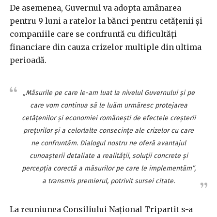
De asemenea, Guvernul va adopta amânarea
pentru 9 luni a ratelor la bănci pentru cetăţenii şi
companiile care se confruntă cu dificultăţi
financiare din cauza crizelor multiple din ultima
perioadă.
„Măsurile pe care le-am luat la nivelul Guvernului şi pe
care vom continua să le luăm urmăresc protejarea
cetăţenilor şi economiei româneşti de efectele creşterii
preţurilor şi a celorlalte consecinţe ale crizelor cu care
ne confruntăm. Dialogul nostru ne oferă avantajul
cunoaşterii detaliate a realităţii, soluţii concrete şi
percepţia corectă a măsurilor pe care le implementăm”,
a transmis premierul, potrivit sursei citate.
La reuniunea Consiliului Naţional Tripartit s-a