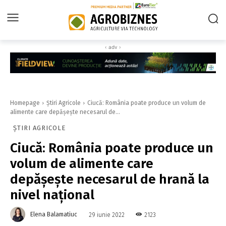
‹ adv ›
Homepage
Știri Agricole
Ciucă: România poate produce un volum de
alimente care depăşeşte necesarul de...
ȘTIRI AGRICOLE
Ciucă: România poate produce un
volum de alimente care
depăşeşte necesarul de hrană la
nivel naţional
Elena Balamatiuc
2123
29 iunie 2022