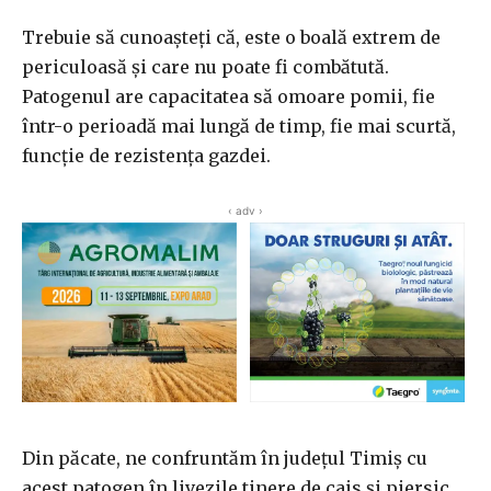
Trebuie să cunoașteți că, este o boală extrem de
periculoasă și care nu poate fi combătută.
Patogenul are capacitatea să omoare pomii, fie
într-o perioadă mai lungă de timp, fie mai scurtă,
funcție de rezistența gazdei.
‹ adv ›
Din păcate, ne confruntăm în județul Timiș cu
acest patogen în livezile tinere de cais și piersic