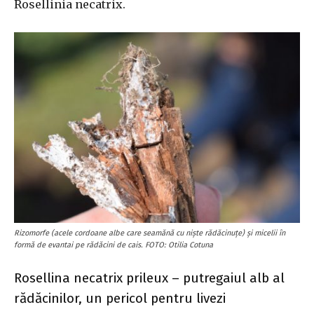
Rosellinia necatrix.
Rizomorfe (acele cordoane albe care seamănă cu niște rădăcinuțe) și micelii în
formă de evantai pe rădăcini de cais. FOTO: Otilia Cotuna
Rosellina necatrix prileux – putregaiul alb al
rădăcinilor, un pericol pentru livezi