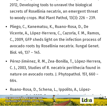
2012, Developing tools to unravel the biological
secrets of Rosellinia necatrix, an emergent threat
to woody crops. Mol Plant Pathol, 13(3): 226 – 239.
Pliego, C., Kanematsu, K., Ruano-Rosa, D., De
Vicente, A., López-Herrera, C., Cazorla, F. M., Ramos,
C., 2009, GFP sheds light on the infection process of
avocado roots by Rosellinia necatrix. Fungal Genet.
Biol. 46, 137 – 145.
Pérez-Jiménez, R. M., Zea-Bonilla, T., López-Herrera,
C. J., 2003, Studies of R. necatrix perithecia found in
nature on avocado roots. J. Phytopathol. 151, 660 –
664.
Ruano-Rosa, D., Schena, L., Ippolito, A., López-
Herrera, C. J., 2007, Comparison of conventional and
×
×
molecular methods for detection of Rosellinia