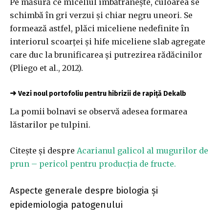
Pe măsură ce miceliul îmbătrânește, culoarea se
schimbă în gri verzui și chiar negru uneori. Se
formează astfel, plăci miceliene nedefinite în
interiorul scoarței și hife miceliene slab agregate
care duc la brunificarea și putrezirea rădăcinilor
(Pliego et al., 2012).
➜
Vezi noul portofoliu pentru hibrizii de rapiță Dekalb
La pomii bolnavi se observă adesea formarea
lăstarilor pe tulpini.
Citește și despre
Acarianul galicol al mugurilor de
prun – pericol pentru producția de fructe.
Aspecte generale despre biologia și
epidemiologia patogenului