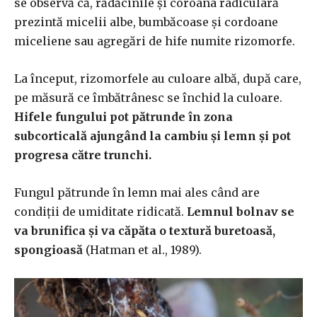
se observă că, rădăcinile și coroana radiculară
prezintă micelii albe, bumbăcoase și cordoane
miceliene sau agregări de hife numite rizomorfe.
La început, rizomorfele au culoare albă, după care,
pe măsură ce îmbătrânesc se închid la culoare.
Hifele fungului pot pătrunde în zona
subcorticală ajungând la cambiu și lemn și pot
progresa către trunchi.
Fungul pătrunde în lemn mai ales când are
condiții de umiditate ridicată.
Lemnul bolnav se
va brunifica și va căpăta o textură buretoasă,
spongioasă
(Hatman et al., 1989).