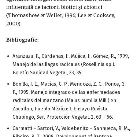
influențată de factorii biotici și abiotici
(Thomashow et Weller, 1996; Lee et Cooksey,
2000).
Bibliografie:
Aranzazu, F., Cárdenas, J., Mújica, J., Gómez, R., 1999,
Manejo de las llagas radicales (Rosellinia sp.).
Boletín Sanidad Vegetal, 23, 35.
Bonilla, J. E., Macias, C. P., Mendoza, Z. C., Ponce, G.
F., 1995, Manejo integrado de las enfermedades
radicales del manzano (Malus pumilla Mill.) en
Zacatlan, Puebla México: I. Ensayo Revista
Chapingo, Ser. Protección Vegetal. 2, 63 – 66.
Carmatti – Sartori, V., Valdebenito – Sanhueza, R. M.,
Ribeiro, R. T., 2008, Development of Pantoea