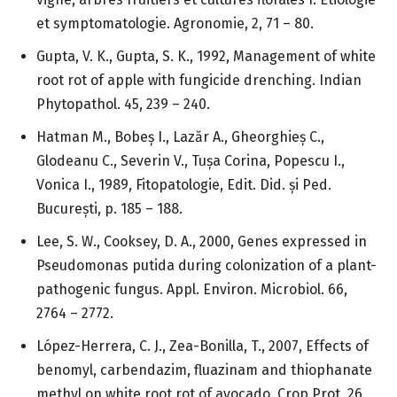
et symptomatologie. Agronomie, 2, 71 – 80.
Gupta, V. K., Gupta, S. K., 1992, Management of white
root rot of apple with fungicide drenching. Indian
Phytopathol. 45, 239 – 240.
Hatman M., Bobeş I., Lazăr A., Gheorghieş C.,
Glodeanu C., Severin V., Tuşa Corina, Popescu I.,
Vonica I., 1989, Fitopatologie, Edit. Did. şi Ped.
Bucureşti, p. 185 – 188.
Lee, S. W., Cooksey, D. A., 2000, Genes expressed in
Pseudomonas putida during colonization of a plant-
pathogenic fungus. Appl. Environ. Microbiol. 66,
2764 – 2772.
López-Herrera, C. J., Zea-Bonilla, T., 2007, Effects of
benomyl, carbendazim, fluazinam and thiophanate
methyl on white root rot of avocado. Crop Prot. 26,