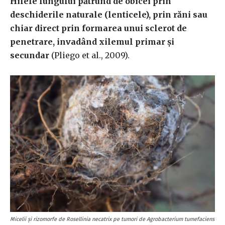
Hifele fungului pătrund de obicei prin
deschiderile naturale (lenticele), prin răni sau
chiar direct prin formarea unui sclerot de
penetrare, invadând xilemul primar și
secundar
(Pliego et al., 2009).
Micelii și rizomorfe de Rosellinia necatrix pe tumori de Agrobacterium tumefaciens