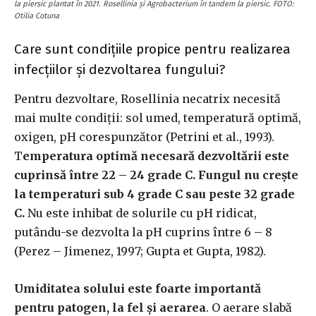
la piersic plantat în 2021. Rosellinia și Agrobacterium în tandem la piersic. FOTO:
Otilia Cotuna
Care sunt condițiile propice pentru realizarea
infecțiilor și dezvoltarea fungului?
Pentru dezvoltare, Rosellinia necatrix necesită
mai multe condiții: sol umed, temperatură optimă,
oxigen, pH corespunzător (Petrini et al., 1993).
T
emperatura optimă necesară dezvoltării este
cuprinsă între 22 – 24 grade C. Fungul nu crește
la temperaturi sub 4 grade C sau peste 32 grade
C.
Nu este inhibat de solurile cu pH ridicat,
putându-se dezvolta la pH cuprins între 6 – 8
(Perez – Jimenez, 1997; Gupta et Gupta, 1982).
Umiditatea solului este foarte importantă
pentru patogen, la fel și aerarea
. O aerare slabă