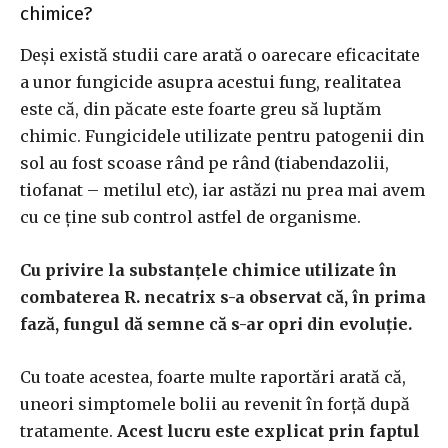
chimice?
Deși există studii care arată o oarecare eficacitate
a unor fungicide asupra acestui fung, realitatea
este că, din păcate este foarte greu să luptăm
chimic. Fungicidele utilizate pentru patogenii din
sol au fost scoase rând pe rând (tiabendazolii,
tiofanat – metilul etc), iar astăzi nu prea mai avem
cu ce ține sub control astfel de organisme.
Cu privire la substanțele chimice utilizate în
combaterea R. necatrix s-a observat că, în prima
fază, fungul dă semne că s-ar opri din evoluție.
Cu toate acestea, foarte multe raportări arată că,
uneori simptomele bolii au revenit în forță după
tratamente.
Acest lucru este explicat prin faptul