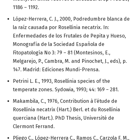
1186 – 1192.
López-Herrera, C. J., 2000, Podredumbre blanca de
la raíz causada por Rosellinia necatrix. In:
Enfermedades de los Frutales de Pepita y Hueso,
Monografía de la Sociedad Española de
Fitopatología No 3: 79 – 81 (Montesinos, E.,
Melgarejo, P., Cambra, M. and Pinochet, J., eds), p.
147. Madrid: Ediciones Mundi-Prensa.
Petrini L. E., 1993, Rosellinia species of the
temperate zones. Sydowia, 1993; 44: 169 – 281.
Makambila, C., 1976, Contribution à l’étude de
Rosellinia necatrix (Hart.) Berl. et du Rosellinia
querciana (Hart.). PhD Thesis, Université de
Clermont Ferrand.
Pliego C., López-Herrera C., Ramos C., Carzola F. M.,