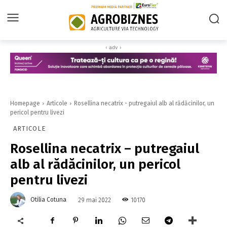
‹ adv ›
Homepage
Articole
Rosellina necatrix - putregaiul alb al rădăcinilor, un
pericol pentru livezi
ARTICOLE
Rosellina necatrix – putregaiul
alb al rădăcinilor, un pericol
pentru livezi
Otilia Cotuna
10170
29 mai 2022