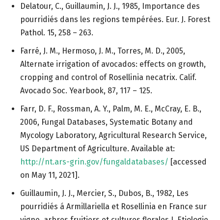
Delatour, C., Guillaumin, J. J., 1985, Importance des
pourridiés dans les regions tempérées. Eur. J. Forest
Pathol. 15, 258 – 263.
Farré, J. M., Hermoso, J. M., Torres, M. D., 2005,
Alternate irrigation of avocados: effects on growth,
cropping and control of Rosellinia necatrix. Calif.
Avocado Soc. Yearbook, 87, 117 – 125.
Farr, D. F., Rossman, A. Y., Palm, M. E., McCray, E. B.,
2006, Fungal Databases, Systematic Botany and
Mycology Laboratory, Agricultural Research Service,
US Department of Agriculture. Available at:
http://nt.ars-grin.gov/fungaldatabases/
[accessed
on May 11, 2021].
Guillaumin, J. J., Mercier, S., Dubos, B., 1982, Les
pourridiés á Armillariella et Rosellinia en France sur
vigne, arbres fruitiers et cultures florales I. Etiologie