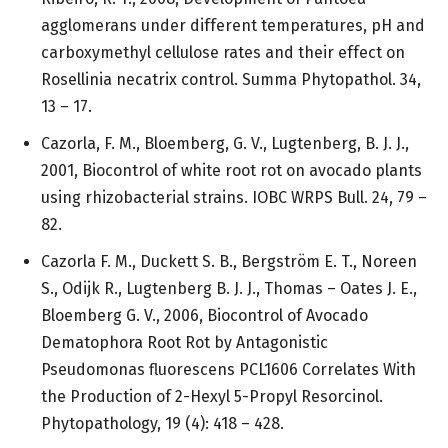
agglomerans under different temperatures, pH and
carboxymethyl cellulose rates and their effect on
Rosellinia necatrix control. Summa Phytopathol. 34,
13 – 17.
Cazorla, F. M., Bloemberg, G. V., Lugtenberg, B. J. J.,
2001, Biocontrol of white root rot on avocado plants
using rhizobacterial strains. IOBC WRPS Bull. 24, 79 –
82.
Cazorla F. M., Duckett S. B., Bergström E. T., Noreen
S., Odijk R., Lugtenberg B. J. J., Thomas – Oates J. E.,
Bloemberg G. V., 2006, Biocontrol of Avocado
Dematophora Root Rot by Antagonistic
Pseudomonas fluorescens PCL1606 Correlates With
the Production of 2-Hexyl 5-Propyl Resorcinol.
Phytopathology, 19 (4): 418 – 428.