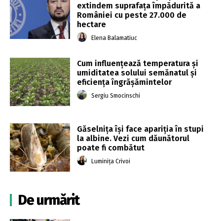
extindem suprafaţa împădurită a
României cu peste 27.000 de
hectare
Elena Balamatiuc
Cum influențează temperatura și
umiditatea solului semănatul și
eficiența îngrășămintelor
Sergiu Smocinschi
Găselnița își face apariția în stupi
la albine. Vezi cum dăunătorul
poate fi combătut
Luminița Crivoi
De urmărit