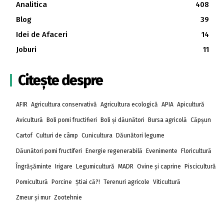
Analitica
408
Blog
39
Idei de Afaceri
14
Joburi
11
Citește despre
AFIR
Agricultura conservativă
Agricultura ecologică
APIA
Apicultură
Avicultură
Boli pomi fructifieri
Boli și dăunători
Bursa agricolă
Căpșun
Cartof
Culturi de câmp
Cunicultura
Dăunători legume
Dăunători pomi fructiferi
Energie regenerabilă
Evenimente
Floricultură
Îngrășăminte
Irigare
Legumicultură
MADR
Ovine și caprine
Piscicultură
Pomicultură
Porcine
Știai că?!
Terenuri agricole
Viticultură
Zmeur și mur
Zootehnie