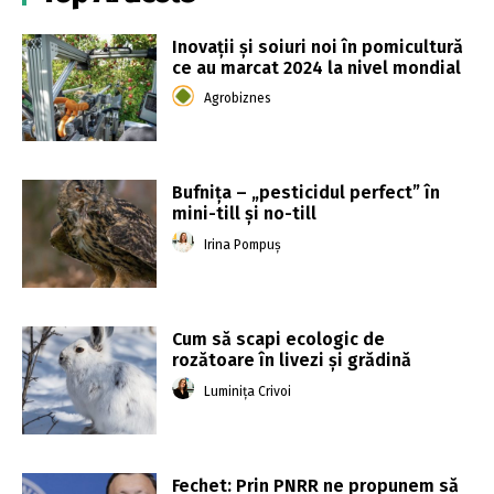
Inovații și soiuri noi în pomicultură
ce au marcat 2024 la nivel mondial
Agrobiznes
Bufnița – „pesticidul perfect” în
mini-till și no-till
Irina Pompuș
Cum să scapi ecologic de
rozătoare în livezi și grădină
Luminița Crivoi
Fechet: Prin PNRR ne propunem să