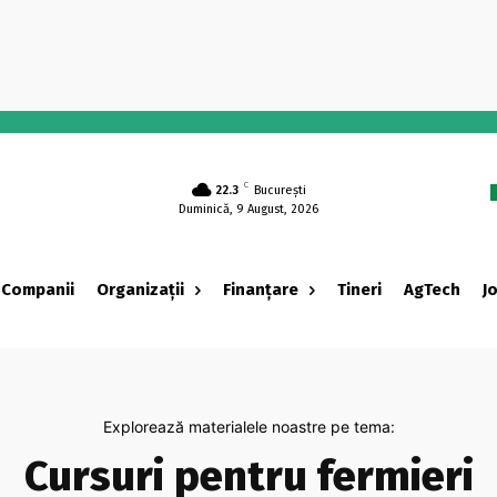
C
22.3
București
Duminică, 9 August, 2026
Companii
Organizații
Finanțare
Tineri
AgTech
J
Explorează materialele noastre pe tema:
Cursuri pentru fermieri