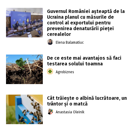
Guvernul României aşteaptă de la
Ucraina planul cu măsurile de
control al exportului pentru
prevenirea denaturării pieţei
cerealelor
Elena Balamatiuc
De ce este mai avantajos să faci
testarea solului toamna
Agrobiznes
Cât trăiește o albină lucrătoare, un
trântor și o matcă
Anastasia Oleinik