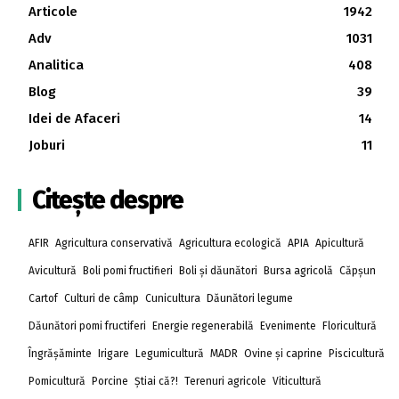
Articole
1942
Adv
1031
Analitica
408
Blog
39
Idei de Afaceri
14
Joburi
11
Citește despre
AFIR
Agricultura conservativă
Agricultura ecologică
APIA
Apicultură
Avicultură
Boli pomi fructifieri
Boli și dăunători
Bursa agricolă
Căpșun
Cartof
Culturi de câmp
Cunicultura
Dăunători legume
Dăunători pomi fructiferi
Energie regenerabilă
Evenimente
Floricultură
Îngrășăminte
Irigare
Legumicultură
MADR
Ovine și caprine
Piscicultură
Pomicultură
Porcine
Știai că?!
Terenuri agricole
Viticultură