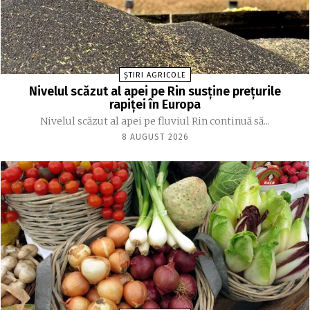
ȘTIRI AGRICOLE
Nivelul scăzut al apei pe Rin susține prețurile
rapiței în Europa
Nivelul scăzut al apei pe fluviul Rin continuă să...
8 AUGUST 2026