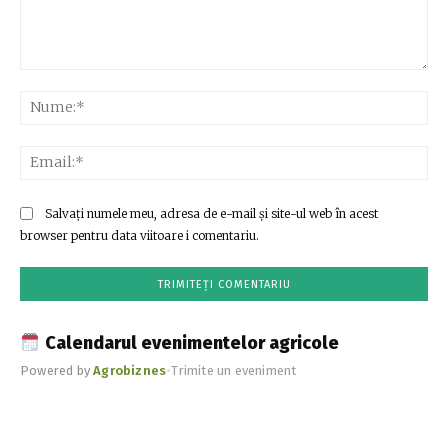
Comentariu:
Nu
Ema
Salvați numele meu, adresa de e-mail și site-ul web în acest
browser pentru data viitoare i comentariu.
Calendarul evenimentelor agricole
Powered by
Agrobiznes
•
Trimite un eveniment