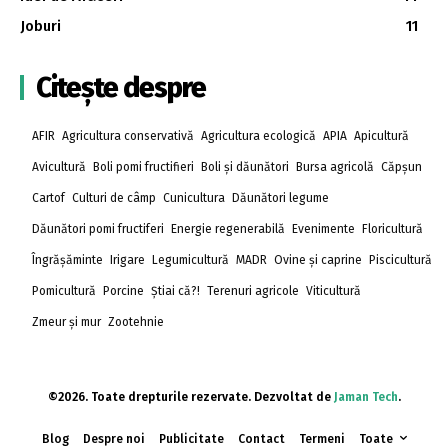
Joburi
11
Citește despre
AFIR
Agricultura conservativă
Agricultura ecologică
APIA
Apicultură
Avicultură
Boli pomi fructifieri
Boli și dăunători
Bursa agricolă
Căpșun
Cartof
Culturi de câmp
Cunicultura
Dăunători legume
Dăunători pomi fructiferi
Energie regenerabilă
Evenimente
Floricultură
Îngrășăminte
Irigare
Legumicultură
MADR
Ovine și caprine
Piscicultură
Pomicultură
Porcine
Știai că?!
Terenuri agricole
Viticultură
Zmeur și mur
Zootehnie
©2026. Toate drepturile rezervate. Dezvoltat de
Jaman Tech
.
Blog
Despre noi
Publicitate
Contact
Termeni
Toate