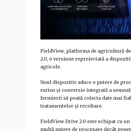
FieldView, platforma de agricultură de
2.0, o versiune reproiectată a dispozit
agricole.
Noul dispozitiv aduce o putere de pro
extins și conversie integrată a semnal
fermierii să poată colecta date mai fia
tratamentelor și recoltare.
FieldView Drive 2.0 este echipat cu un
multă putere de procesare decât gener