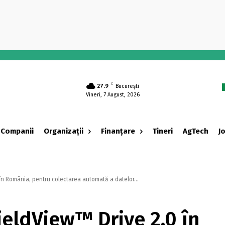
-
C
27.9
București
Vineri, 7 August, 2026
Companii
Organizații
Finanțare
Tineri
AgTech
J
n România, pentru colectarea automată a datelor...
ieldView™ Drive 2.0 în