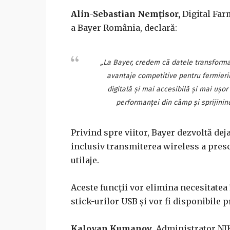
Alin-Sebastian Nemțisor,
Digital Far
a Bayer România, declară:
„La Bayer, credem că datele transformat
avantaje competitive pentru fermierii
digitală și mai accesibilă și mai uşor
performanței din câmp și sprijinindu
Privind spre viitor, Bayer dezvoltă dej
inclusiv transmiterea wireless a prescri
utilaje.
Aceste funcții vor elimina necesitatea
stick-urilor USB și vor fi disponibile p
Kaloyan Kumanov
, Administrator NI