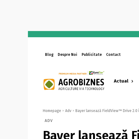
Blog
Despre Noi
Publicitate
Contact
Actual
Homepage
Adv
Bayer lansează FieldView™ Drive 2.0 î
ADV
Bayer lansează F