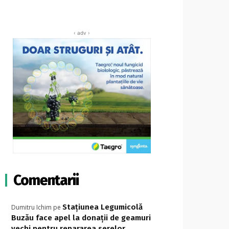
‹ adv ›
Comentarii
Stațiunea Legumicolă
Dumitru Ichim
pe
Buzău face apel la donații de geamuri
vechi pentru repararea serelor