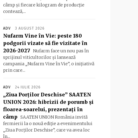
câmp și fiecare kilogram de producție
contează,...
ADV
3 AUGUST 2026
Nufarm Vine în Vie: peste 180
podgorii vizate să fie vizitate în
2026-2027
Nufarm face un nou pas în
sprijinul viticultorilor și lansează
campania „Nufarm Vine în Vie”, o inițiativă
prin care...
ADV
24 IULIE 2026
„Ziua Porților Deschise” SAATEN
UNION 2026: hibrizii de porumb și
floarea-soarelui, prezentați în
câmp
SAATEN UNION România invită
fermierii la o nouă ediție a evenimentului
„Ziua Porților Deschise”, care va avea loc
în...