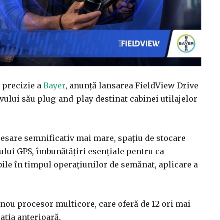
 precizie a
Bayer
, anunță lansarea FieldView Drive
ivului său plug-and-play destinat cabinei utilajelor
cesare semnificativ mai mare, spațiu de stocare
ului GPS, îmbunătățiri esențiale pentru ca
bile în timpul operațiunilor de semănat, aplicare a
 nou procesor multicore, care oferă de 12 ori mai
ația anterioară.