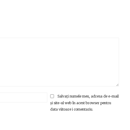
Email:*
Salvați numele meu, adresa de e-mail
și site-ul web în acest browser pentru
data viitoare i comentariu.