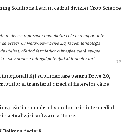
ming Solutions Lead în cadrul diviziei Crop Science
e în decizii reprezintă unul dintre cele mai importante
 de astăzi. Cu FieldView™ Drive 2.0, facem tehnologia
 de utilizat, oferind fermierilor o imagine clară asupra
-i să valorifice întregul potențial al fermelor lor.”
a funcționalități suplimentare pentru Drive 2.0,
pțiilor și transferul direct al fișierelor către
 încărcării manuale a fișierelor prin intermediul
rin actualizări software viitoare.
K Balkans declară: