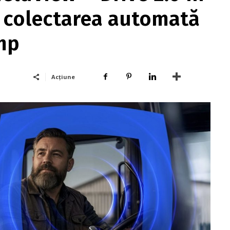
 colectarea automată
mp
Acțiune